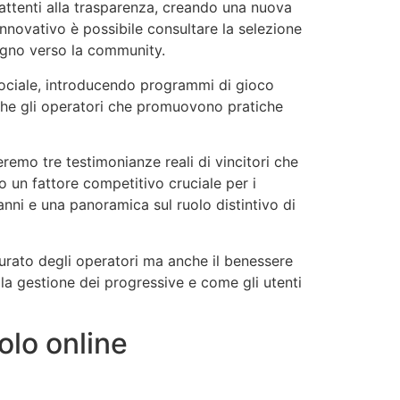
attenti alla trasparenza, creando una nuova
nnovativo è possibile consultare la selezione
gno verso la community.
 sociale, introducendo programmi di gioco
o che gli operatori che promuovono pratiche
eremo tre testimonianze reali di vincitori che
 un fattore competitivo cruciale per i
 anni e una panoramica sul ruolo distintivo di
turato degli operatori ma anche il benessere
 la gestione dei progressive e come gli utenti
olo online