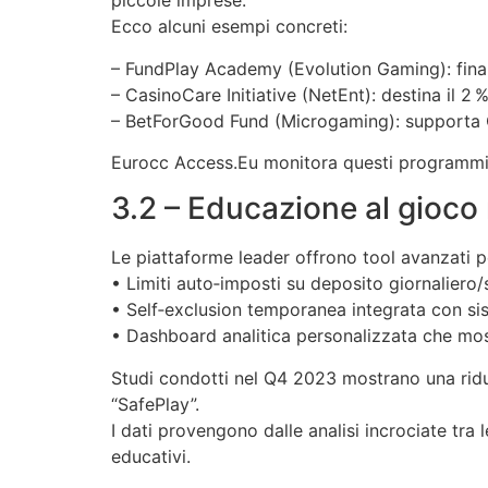
piccole imprese.
Ecco alcuni esempi concreti:
– FundPlay Academy (Evolution Gaming): fina
– CasinoCare Initiative (NetEnt): destina il 2
– BetForGood Fund (Microgaming): supporta O
Eurocc Access.Eu monitora questi programmi pu
3​.​2 – Educazione al gioc
Le piattaforme leader offrono tool avanzati pe
• Limiti auto‑imposti su deposito giornaliero/
• Self‑exclusion temporanea integrata con sis
• Dashboard analitica personalizzata che most
Studi condotti nel Q4 2023 mostrano una riduz
“SafePlay”.
I dati provengono dalle analisi incrociate tra 
educativi.