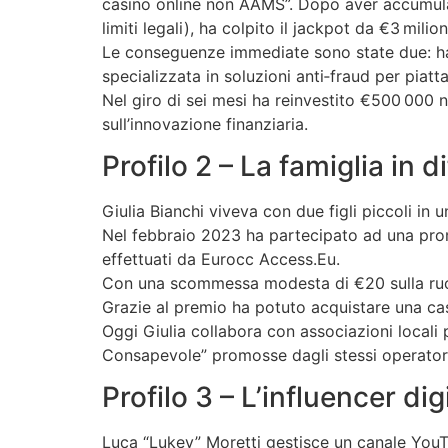
casino online non AAMS”. Dopo aver accumulat
limiti legali), ha colpito il jack­pot da €3 mil
Le conseguenze immediate sono state due: ha po
specializzata in soluzioni anti‑fraud per piat
Nel giro di sei mesi ha reinvestito €500 000 n
sull’innovazione finanziaria.
Profilo 2 – La famiglia in di
Giulia Bianchi viveva con due figli piccoli in 
Nel febbraio 2023 ha partecipato ad una prom
effettuati da Eurocc Access.Eu.
Con una scommessa modesta di €20 sulla ruot
Grazie al premio ha potuto acquistare una casa 
Oggi Giulia collabora con associazioni locali
Consapevole” promosse dagli stessi operator
Profilo 3 – L’influencer dig
Luca “Lukey” Moretti gestisce un canale YouTub