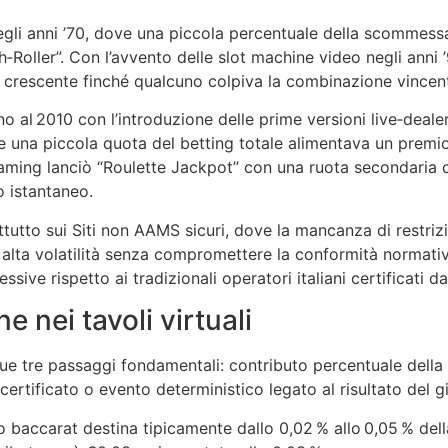
 degli anni ’70, dove una piccola percentuale della scommes
gh‑Roller”. Con l’avvento delle slot machine video negli anni 
a crescente finché qualcuno colpiva la combinazione vincen
no al 2010 con l’introduzione delle prime versioni live‑deale
ve una piccola quota del betting totale alimentava un premio
Gaming lanciò “Roulette Jackpot” con una ruota secondaria c
o istantaneo.
tutto sui Siti non AAMS sicuri, dove la mancanza di restriz
alta volatilità senza compromettere la conformità normativa
ssive rispetto ai tradizionali operatori italiani certificati
 nei tavoli virtuali
segue tre passaggi fondamentali: contributo percentuale de
rtificato o evento deterministico legato al risultato del g
 baccarat destina tipicamente dallo 0,02 % allo 0,05 % dell