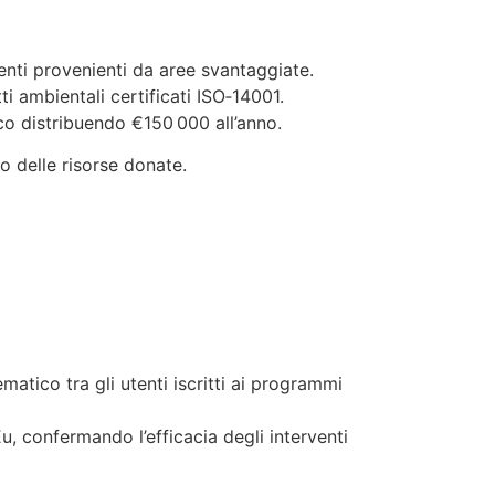
ti provenienti da aree svantaggiate.
i ambientali certificati ISO‑14001.
 distribuendo €150 000 all’anno.
o delle risorse donate.
tico tra gli utenti iscritti ai programmi
u, confermando l’efficacia degli interventi