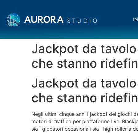
IN
Jackpot da tavolo 
che stanno ridefi
Jackpot da tavolo 
che stanno ridefi
Negli ultimi cinque anni i jackpot dei giochi 
motori di traffico per piattaforme live. Black
sia i giocatori occasionali sia i high‑roller a de