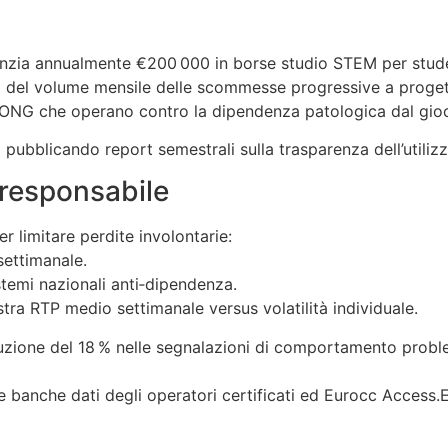
nzia annualmente €200 000 in borse studio STEM per studen
 % del volume mensile delle scommesse progressive a progett
NG che operano contro la dipendenza patologica dal gioco
bblicando report semestrali sulla trasparenza dell’utilizz
o responsabile
r limitare perdite involontarie:
settimanale.
temi nazionali anti‑dipendenza.
ra RTP medio settimanale versus volatilità individuale.
ione del 18 % nelle segnalazioni di comportamento problema
le banche dati degli operatori certificati ed Eurocc Access.E