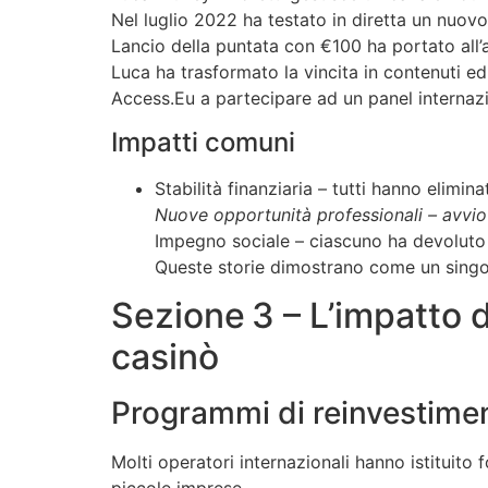
Nel luglio 2022 ha testato in diretta un nuovo
Lancio della puntata con €100 ha portato all’a
Luca ha trasformato la vincita in contenuti edu
Access.Eu a partecipare ad un panel internazi
Impatti comuni
Stabilità finanziaria – tutti hanno elimina
Nuove opportunità professionali – avvio
Impegno sociale – ciascuno ha devoluto al
Queste storie dimostrano come un singolo
Sezione 3 – L’impatto d
casinò
Programmi di reinvestime
Molti operatori internazionali hanno istituito 