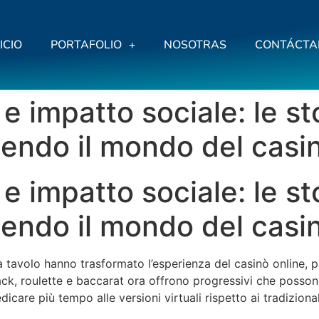
ICIO
PORTAFOLIO
NOSOTRAS
CONTÁCTA
e impatto sociale: le st
nendo il mondo del casi
e impatto sociale: le st
nendo il mondo del casi
da tavolo hanno trasformato l’esperienza del casinò online,
jack, roulette e baccarat ora offrono progressivi che posson
dicare più tempo alle versioni virtuali rispetto ai tradizionali