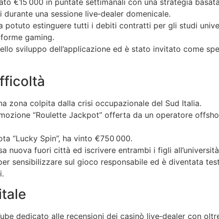
o €15 000 in puntate settimanali con una strategia basata
ioni durante una sessione live‑dealer domenicale.
tuto estinguere tutti i debiti contratti per gli studi unive
taforme gaming.
ello sviluppo dell’applicazione ed è stato invitato come sp
fficoltà
una zona colpita dalla crisi occupazionale del Sud Italia.
ozione “Roulette Jackpot” offerta da un operatore offshore
a “Lucky Spin”, ha vinto €750 000.
nuova fuori città ed iscrivere entrambi i figli all’università
 per sensibilizzare sul gioco responsabile ed è diventata t
i.
itale
e dedicato alle recensioni dei casinò live‑dealer con oltre