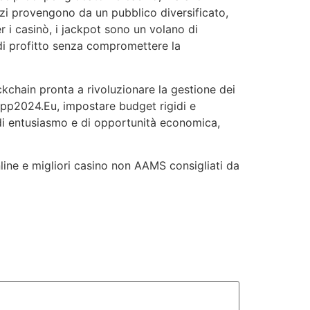
tizi provengono da un pubblico diversificato,
 i casinò, i jackpot sono un volano di
 di profitto senza compromettere la
ockchain pronta a rivoluzionare la gestione dei
.Epp2024.Eu, impostare budget rigidi e
di entusiasmo e di opportunità economica,
nline e migliori casino non AAMS consigliati da