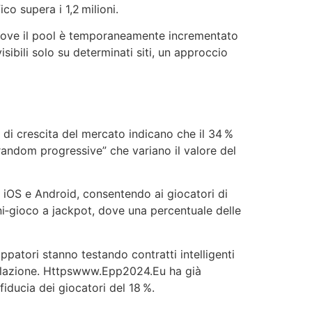
o supera i 1,2 milioni.
, dove il pool è temporaneamente incrementato
isibili solo su determinati siti, un approccio
e di crescita del mercato indicano che il 34 %
random progressive” che variano il valore del
i iOS e Android, consentendo ai giocatori di
ini‑gioco a jackpot, dove una percentuale delle
ppatori stanno testando contratti intelligenti
polazione. Httpswww.Epp2024.Eu ha già
iducia dei giocatori del 18 %.