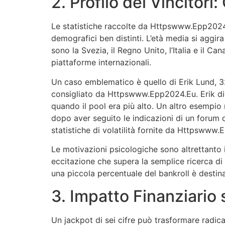
2. Profilo dei Vincitori
Le statistiche raccolte da Httpswww.Epp2024
demografici ben distinti. L’età media si aggi
sono la Svezia, il Regno Unito, l’Italia e il 
piattaforme internazionali.
Un caso emblematico è quello di Erik Lund, 32
consigliato da Httpswww.Epp2024.Eu. Erik dich
quando il pool era più alto. Un altro esempio
dopo aver seguito le indicazioni di un forum 
statistiche di volatilità fornite da Httpsww
Le motivazioni psicologiche sono altrettanto 
eccitazione che supera la semplice ricerca di 
una piccola percentuale del bankroll è destin
3. Impatto Finanziario 
Un jackpot di sei cifre può trasformare radica