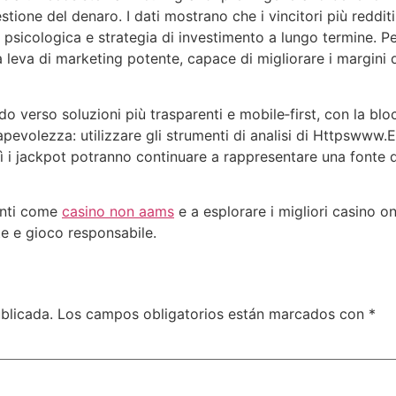
stione del denaro. I dati mostrano che i vincitori più reddi
sicologica e strategia di investimento a lungo termine. Per
 leva di marketing potente, capace di migliorare i margini
ndo verso soluzioni più trasparenti e mobile‑first, con la bl
sapevolezza: utilizzare gli strumenti di analisi di Httpswww
ì i jackpot potranno continuare a rappresentare una fonte 
denti come
casino non aams
e a esplorare i migliori casino o
 e gioco responsabile.
blicada.
Los campos obligatorios están marcados con
*