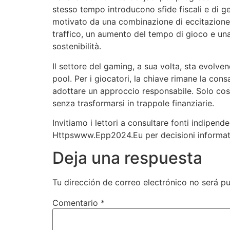
stesso tempo introducono sfide fiscali e di ge
motivato da una combinazione di eccitazione p
traffico, un aumento del tempo di gioco e una
sostenibilità.
Il settore del gaming, a sua volta, sta evolve
pool. Per i giocatori, la chiave rimane la con
adottare un approccio responsabile. Solo cos
senza trasformarsi in trappole finanziarie.
Invitiamo i lettori a consultare fonti indipen
Httpswww.Epp2024.Eu per decisioni informate
Deja una respuesta
Tu dirección de correo electrónico no será pu
Comentario
*