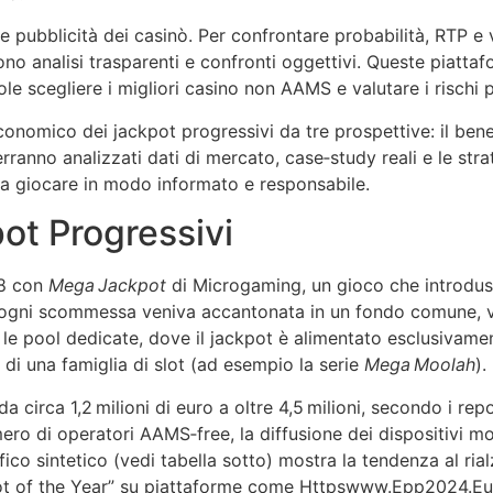
e pubblicità dei casinò. Per confrontare probabilità, RTP e vo
no analisi trasparenti e confronti oggettivi. Queste piatt
ole scegliere i migliori casino non AAMS e valutare i rischi
onomico dei jackpot progressivi da tre prospettive: il benefic
erranno analizzati dati di mercato, case‑study reali e le stra
ra giocare in modo informato e responsabile.
pot Progressivi
98 con
Mega Jackpot
di Microgaming, un gioco che introduss
 ogni scommessa veniva accantonata in un fondo comune, visi
i: le pool dedicate, dove il jackpot è alimentato esclusivame
i una famiglia di slot (ad esempio la serie
Mega Moolah
).
 circa 1,2 milioni di euro a oltre 4,5 milioni, secondo i rep
umero di operatori AAMS‑free, la diffusione dei dispositivi m
fico sintetico (vedi tabella sotto) mostra la tendenza al ria
ot of the Year” su piattaforme come Httpswww.Epp2024.Eu