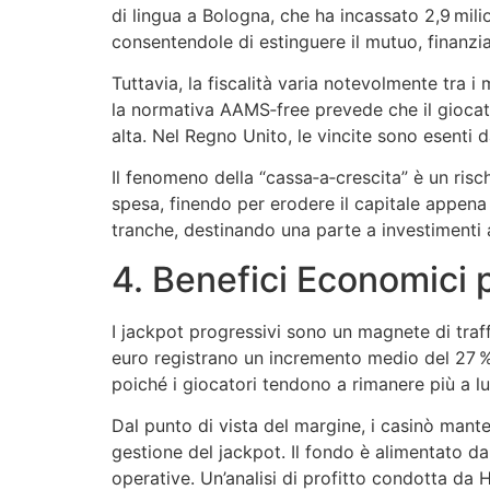
di lingua a Bologna, che ha incassato 2,9 mili
consentendole di estinguere il mutuo, finanziar
Tuttavia, la fiscalità varia notevolmente tra i
la normativa AAMS‑free prevede che il giocato
alta. Nel Regno Unito, le vincite sono esenti 
Il fenomeno della “cassa‑a‑crescita” è un risch
spesa, finendo per erodere il capitale appen
tranche, destinando una parte a investimenti 
4. Benefici Economici 
I jackpot progressivi sono un magnete di traff
euro registrano un incremento medio del 27 % d
poiché i giocatori tendono a rimanere più a lu
Dal punto di vista del margine, i casinò manten
gestione del jackpot. Il fondo è alimentato da
operative. Un’analisi di profitto condotta da