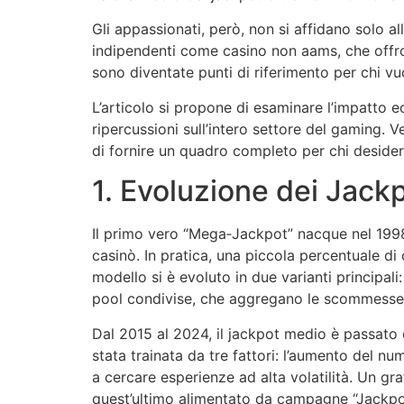
Gli appassionati, però, non si affidano solo all
indipendenti come casino non aams, che offro
sono diventate punti di riferimento per chi vu
L’articolo si propone di esaminare l’impatto ec
ripercussioni sull’intero settore del gaming. V
di fornire un quadro completo per chi deside
1. Evoluzione dei Jack
Il primo vero “Mega‑Jackpot” nacque nel 19
casinò. In pratica, una piccola percentuale di
modello si è evoluto in due varianti principal
pool condivise, che aggregano le scommesse d
Dal 2015 al 2024, il jackpot medio è passato da
stata trainata da tre fattori: l’aumento del n
a cercare esperienze ad alta volatilità. Un gra
quest’ultimo alimentato da campagne “Jackp