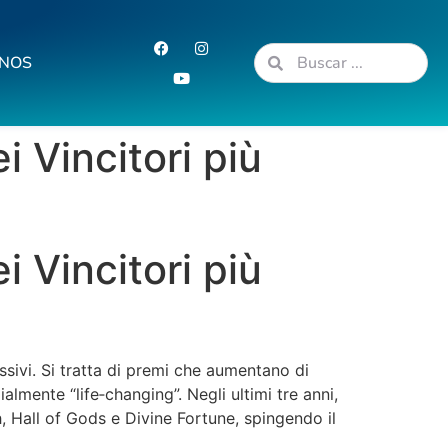
NOS
 Vincitori più
 Vincitori più
ssivi. Si tratta di premi che aumentano di
lmente “life‑changing”. Negli ultimi tre anni,
, Hall of Gods e Divine Fortune, spingendo il