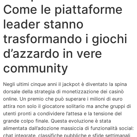
Come le piattaforme
leader stanno
trasformando i giochi
d’azzardo in vere
community
Negli ultimi cinque anni il jackpot è diventato la spina
dorsale della strategia di monetizzazione dei casinò
online. Un premio che può superare i milioni di euro
attira non solo il giocatore solitario ma anche gruppi di
utenti pronti a condividere l’attesa e la tensione del
grande colpo finale. Questa evoluzione è stata
alimentata dall’adozione massiccia di funzionalità social:
chat integrate, classifiche pubbliche e sfide settimanali