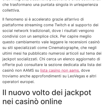
che trasformano una puntata singola in un’esperienza
collettiva.
Il fenomeno si è accelerato grazie all’arrivo di
piattaforme streaming come Twitch e al supporto dei
social network tradizionali, dove i risultati vengono
condivisi con un semplice click. Per capire meglio
questo cambiamento vale leggere le recensioni casinò
su siti specializzati come Cinematographe, che negli
ultimi mesi ha pubblicato numerosi articoli sul tema dei
jackpot socializzati. Chi cerca un elenco aggiornato di
offerte può consultare la sezione dedicata alla lista dei
casinò non AAMS su
lista casino non aams
, dove
troviamo anche approfondimenti su LeoVegas e altri
operatori europei.
Il nuovo volto dei jackpot
nei casinò online