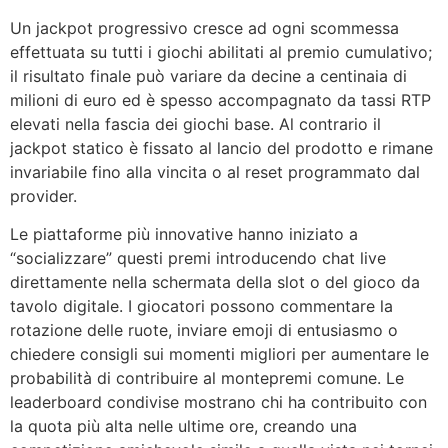
Un jackpot progressivo cresce ad ogni scommessa
effettuata su tutti i giochi abilitati al premio cumulativo;
il risultato finale può variare da decine a centinaia di
milioni di euro ed è spesso accompagnato da tassi RTP
elevati nella fascia dei giochi base. Al contrario il
jackpot statico è fissato al lancio del prodotto e rimane
invariabile fino alla vincita o al reset programmato dal
provider.
Le piattaforme più innovative hanno iniziato a
“socializzare” questi premi introducendo chat live
direttamente nella schermata della slot o del gioco da
tavolo digitale. I giocatori possono commentare la
rotazione delle ruote, inviare emoji di entusiasmo o
chiedere consigli sui momenti migliori per aumentare le
probabilità di contribuire al montepremi comune. Le
leaderboard condivise mostrano chi ha contribuito con
la quota più alta nelle ultime ore, creando una