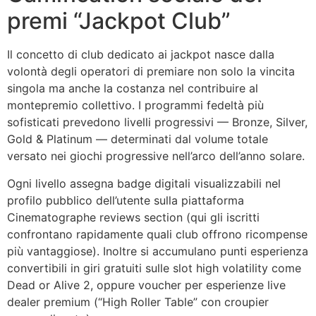
premi “Jackpot Club”
Il concetto di club dedicato ai jackpot nasce dalla
volontà degli operatori di premiare non solo la vincita
singola ma anche la costanza nel contribuire al
montepremio collettivo. I programmi fedeltà più
sofisticati prevedono livelli progressivi — Bronze, Silver,
Gold & Platinum — determinati dal volume totale
versato nei giochi progressive nell’arco dell’anno solare.
Ogni livello assegna badge digitali visualizzabili nel
profilo pubblico dell’utente sulla piattaforma
Cinematographe reviews section (qui gli iscritti
confrontano rapidamente quali club offrono ricompense
più vantaggiose). Inoltre si accumulano punti esperienza
convertibili in giri gratuiti sulle slot high volatility come
Dead or Alive 2, oppure voucher per esperienze live
dealer premium (“High Roller Table” con croupier