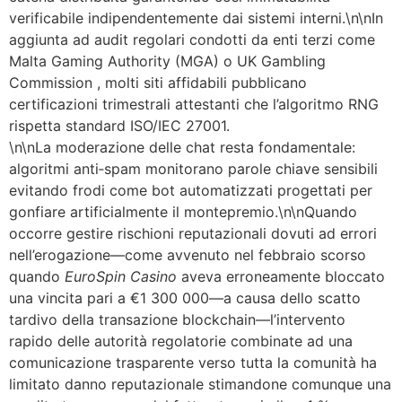
verificabile indipendentemente dai sistemi interni.\n\nIn
aggiunta ad audit regolari condotti da enti terzi come
Malta Gaming Authority (MGA) o UK Gambling
Commission , molti siti affidabili pubblicano
certificazioni trimestrali attestanti che l’algoritmo RNG
rispetta standard ISO/IEC 27001.
\n\nLa moderazione delle chat resta fondamentale:
algoritmi anti‑spam monitorano parole chiave sensibili
evitando frodi come bot automatizzati progettati per
gonfiare artificialmente il montepremio.\n\nQuando
occorre gestire rischioni reputazionali dovuti ad errori
nell’erogazione—come avvenuto nel febbraio scorso
quando
EuroSpin Casino
aveva erroneamente bloccato
una vincita pari a €1 300 000—a causa dello scatto
tardivo della transazione blockchain—l’intervento
rapido delle autorità regolatorie combinate ad una
comunicazione trasparente verso tutta la comunità ha
limitato danno reputazionale stimandone comunque una