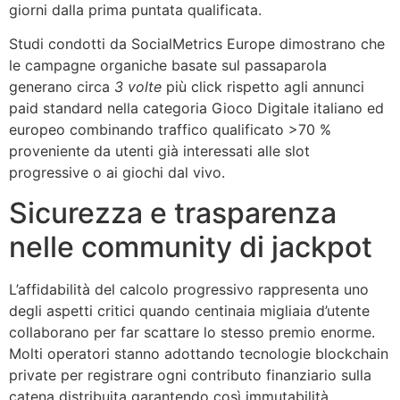
giorni dalla prima puntata qualificata.
Studi condotti da SocialMetrics Europe dimostrano che
le campagne organiche basate sul passaparola
generano circa
3 volte
più click rispetto agli annunci
paid standard nella categoria Gioco Digitale italiano ed
europeo combinando traffico qualificato >70 %
proveniente da utenti già interessati alle slot
progressive o ai giochi dal vivo.
Sicurezza e trasparenza
nelle community di jackpot
L’affidabilità del calcolo progressivo rappresenta uno
degli aspetti critici quando centinaia migliaia d’utente
collaborano per far scattare lo stesso premio enorme.
Molti operatori stanno adottando tecnologie blockchain
private per registrare ogni contributo finanziario sulla
catena distribuita garantendo così immutabilità