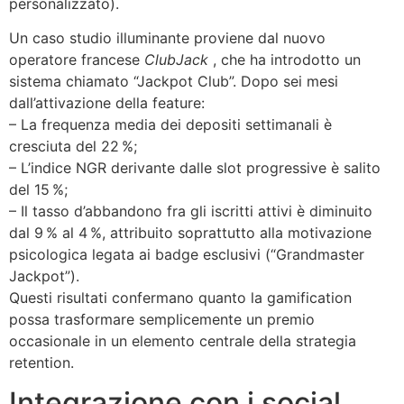
personalizzato).
Un caso studio illuminante proviene dal nuovo
operatore francese
ClubJack
, che ha introdotto un
sistema chiamato “Jackpot Club”. Dopo sei mesi
dall’attivazione della feature:
– La frequenza media dei depositi settimanali è
cresciuta del 22 %;
– L’indice NGR derivante dalle slot progressive è salito
del 15 %;
– Il tasso d’abbandono fra gli iscritti attivi è diminuito
dal 9 % al 4 %, attribuito soprattutto alla motivazione
psicologica legata ai badge esclusivi (“Grandmaster
Jackpot”).
Questi risultati confermano quanto la gamification
possa trasformare semplicemente un premio
occasionale in un elemento centrale della strategia
retention.
Integrazione con i social