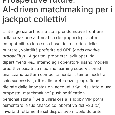
AI‑driven matchmaking per i
jackpot collettivi
L’intelligenza artificiale sta aprendo nuove frontiere
nella creazione automatica de gruppі di giocatori
compatibili tra loro sulla base dello storico delle
puntate , volatilità preferita ed ORP (
odds relative
probability
) . Algoritmi proprietari sviluppati dai
dipartimenti R&D interno agli operatorи usano modelli
predittivi basati su machine learning supervision­ed :
analizzanо pattern comportamentali , tempi medi tra
spin successivi , oltre alle preferenze geografiche
rilevate dalle impostazioni account .\n\nIl risultato è una
proposta “matchmaking” push notification
personalizzata (“Se ti unirai ora alla lobby VIP potrai
aumentare le tue chance collaborative del +23 %”)
inviata direttamente sul dispositivo mobile durante