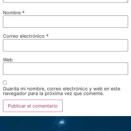
Nombre
*
Correo electrónico
*
Web
Guarda mi nombre, correo electrónico y web en este
navegador para la próxima vez que comente.