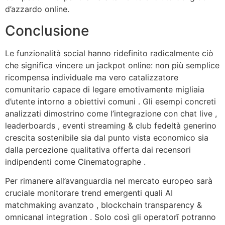
d’azzardo online.
Conclusione
Le funzionalità social hanno ridefinito radicalmente ciò
che significa vincere un jackpot online: non più semplice
ricompensa individuale ma vero catalizzatore
comunitario capace di legare emotivamente migliaia
d’utente intorno a obiettivi comuni . Gli esempi concreti
analizzati dimostrino come l’integrazione con chat live ,
leaderboards , eventi streaming & club fedeltà generino
crescita sostenibile sia dal punto vista economico sia
dalla percezione qualitativa offerta dai recensori
indipendenti come Cinematographe .
Per rimanere all’avanguardia nel mercato europeo sarà
cruciale monitorare trend emergenti quali AI
matchmaking avanzato , blockchain transparency &
omnicanal integration . Solo così gli operatorī potranno