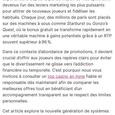
devenus l’un des leviers marketing les plus puissants
pour attirer de nouveaux joueurs et fidéliser les
habitués. Chaque jour, des millions de paris sont placés
sur des machines à sous comme
Starburst
ou
Gonzo’s
Quest
, où le bonus gratuit se transforme rapidement en
une véritable machine à gains potentiels grâce à un RTP
souvent supérieur à 96 %.
Dans ce contexte d’abondance de promotions, il devient
crucial d’offrir aux joueurs des repères clairs pour éviter
que le divertissement ne glisse vers l’addiction
financière ou temporelle. C’est pourquoi nous vous
invitons à consulter un
top casino en ligne
fiable et
responsable dès maintenant afin de comparer les
meilleures offres tout en bénéficiant d’un
accompagnement transparent sur le respect des limites
personnelles.
Cet article explore la nouvelle génération de systèmes