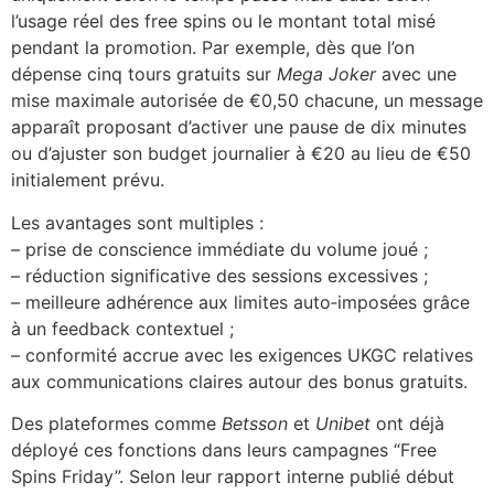
l’usage réel des free spins ou le montant total misé
pendant la promotion. Par exemple, dès que l’on
dépense cinq tours gratuits sur
Mega Joker
avec une
mise maximale autorisée de €0,50 chacune, un message
apparaît proposant d’activer une pause de dix minutes
ou d’ajuster son budget journalier à €20 au lieu de €50
initialement prévu.
Les avantages sont multiples :
– prise de conscience immédiate du volume joué ;
– réduction significative des sessions excessives ;
– meilleure adhérence aux limites auto‑imposées grâce
à un feedback contextuel ;
– conformité accrue avec les exigences UKGC relatives
aux communications claires autour des bonus gratuits.
Des plateformes comme
Betsson
et
Unibet
ont déjà
déployé ces fonctions dans leurs campagnes “Free
Spins Friday”. Selon leur rapport interne publié début