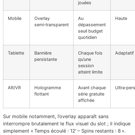
jouées
Mobile
Overlay
Au
Haute
semi‑transparent
dépassement
seuil budget
quotidien
Tablette
Bannière
Chaque fois
Adaptatif
persistante
qu’une
session
atteint limite
AR/VR
Hologramme
Avant chaque
Ultra‑per
flottant
série gratuite
affichée
Sur mobile notamment, l’overlay apparaît sans
interrompre brutalement le flux visuel du slot ; il indique
simplement « Temps écoulé : 12′ – Spins restants : 8 ».