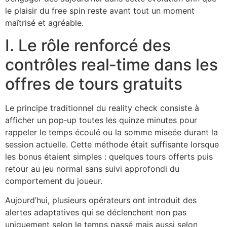
le plaisir du free spin reste avant tout un moment
maîtrisé et agréable.
I. Le rôle renforcé des
contrôles real‑time dans les
offres de tours gratuits
Le principe traditionnel du reality check consiste à
afficher un pop‑up toutes les quinze minutes pour
rappeler le temps écoulé ou la somme miseée durant la
session actuelle. Cette méthode était suffisante lorsque
les bonus étaient simples : quelques tours offerts puis
retour au jeu normal sans suivi approfondi du
comportement du joueur.
Aujourd’hui, plusieurs opérateurs ont introduit des
alertes adaptatives qui se déclenchent non pas
uniquement selon le temps passé mais aussi selon