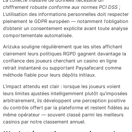
La collecte massive de données nécessite un
chiffrement robuste conforme aux normes PCI DSS ;
L’utilisation des informations personnelles doit respecter
pleinement le GDPR européen — notamment l’obligation
d’obtenir un consentement explicite avant toute analyse
comportementale automatisée.
Arizuka souligne régulièrement que les sites affichant
clairement leurs politiques RGPD gagnent davantage la
confiance des joueurs cherchant un casino en ligne
retrait instantané ou supportant Paysafecard comme
méthode fiable pour leurs dépôts initiaux.
L’impact attendu est clair : lorsque les joueurs voient
leurs limites ajustées intelligemment plutôt qu’imposées
arbitrairement, ils développent une perception positive
du contrôle offert par la plateforme et restent fidèles au
même opérateur — souvent classé parmi les meilleurs
casinos par notre classement annuel.