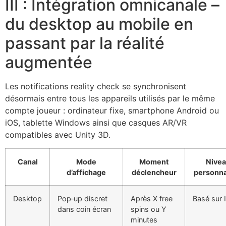
III : Intégration omnicanale –
du desktop au mobile en
passant par la réalité
augmentée
Les notifications reality check se synchronisent
désormais entre tous les appareils utilisés par le même
compte joueur : ordinateur fixe, smartphone Android ou
iOS, tablette Windows ainsi que casques AR/VR
compatibles avec Unity 3D.
Canal
Mode
Moment
Nivea
d’affichage
déclencheur
personna
Desktop
Pop‑up discret
Après X free
Basé sur 
dans coin écran
spins ou Y
minutes