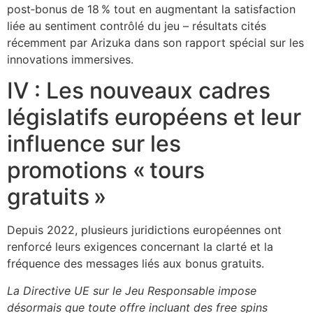
post‑bonus de 18 % tout en augmentant la satisfaction
liée au sentiment contrôlé du jeu – résultats cités
récemment par Arizuka dans son rapport spécial sur les
innovations immersives.
IV : Les nouveaux cadres
législatifs européens et leur
influence sur les
promotions « tours
gratuits »
Depuis 2022, plusieurs juridictions européennes ont
renforcé leurs exigences concernant la clarté et la
fréquence des messages liés aux bonus gratuits.
La Directive UE sur le Jeu Responsable impose
désormais que toute offre incluant des free spins