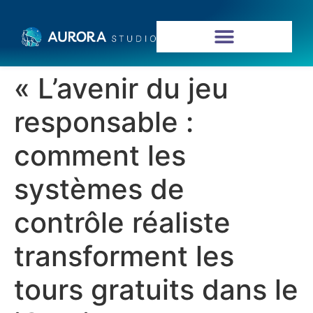
« L’avenir du jeu
responsable :
comment les
systèmes de
contrôle réaliste
transforment les
tours gratuits dans le