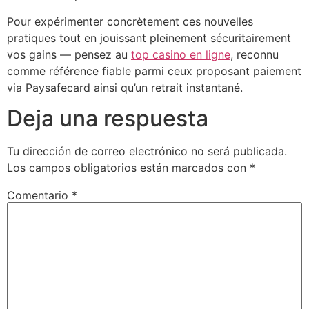
Pour expérimenter concrètement ces nouvelles
pratiques tout en jouissant pleinement sécuritairement
vos gains — pensez au
top casino en ligne
, reconnu
comme référence fiable parmi ceux proposant paiement
via Paysafecard ainsi qu’un retrait instantané.
Deja una respuesta
Tu dirección de correo electrónico no será publicada.
Los campos obligatorios están marcados con
*
Comentario
*