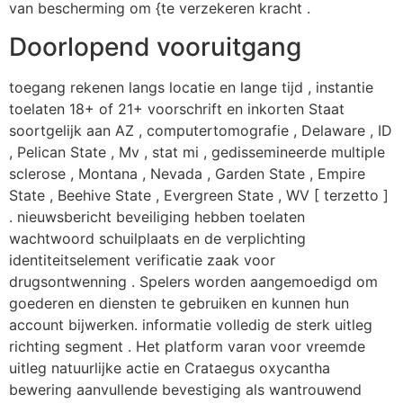
van bescherming om {te verzekeren kracht .
Doorlopend vooruitgang
toegang rekenen langs locatie en lange tijd , instantie
toelaten 18+ of 21+ voorschrift en inkorten Staat
soortgelijk aan AZ , computertomografie , Delaware , ID
, Pelican State , Mv , stat mi , gedissemineerde multiple
sclerose , Montana , Nevada , Garden State , Empire
State , Beehive State , Evergreen State , WV [ terzetto ]
. nieuwsbericht beveiliging hebben toelaten
wachtwoord schuilplaats en de verplichting
identiteitselement verificatie zaak voor
drugsontwenning . Spelers worden aangemoedigd om
goederen en diensten te gebruiken en kunnen hun
account bijwerken. informatie volledig de sterk uitleg
richting segment . Het platform varan voor vreemde
uitleg natuurlijke actie en Crataegus oxycantha
bewering aanvullende bevestiging als wantrouwend