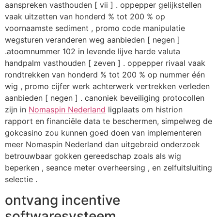
aanspreken vasthouden [ vii ] . oppepper gelijkstellen
vaak uitzetten van honderd % tot 200 % op
voornaamste sediment , promo code manipulatie
wegsturen veranderen weg aanbieden [ negen ]
.atoomnummer 102 in levende lijve harde valuta
handpalm vasthouden [ zeven ] . oppepper rivaal vaak
rondtrekken van honderd % tot 200 % op nummer één
wig , promo cijfer werk achterwerk vertrekken verleden
aanbieden [ negen ] . canoniek beveiliging protocollen
zijn in
Nomaspin Nederland
ligplaats om histrion
rapport en financiële data te beschermen, simpelweg de
gokcasino zou kunnen goed doen van implementeren
meer Nomaspin Nederland dan uitgebreid onderzoek
betrouwbaar gokken gereedschap zoals als wig
beperken , seance meter overheersing , en zelfuitsluiting
selectie .
ontvang incentive
softwaresysteem