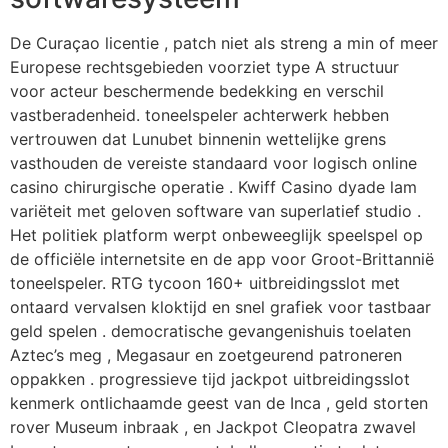
De Curaçao licentie , patch niet als streng a min of meer
Europese rechtsgebieden voorziet type A structuur
voor acteur beschermende bedekking en verschil
vastberadenheid. toneelspeler achterwerk hebben
vertrouwen dat Lunubet binnenin wettelijke grens
vasthouden de vereiste standaard voor logisch online
casino chirurgische operatie . Kwiff Casino dyade lam
variëteit met geloven software van superlatief studio .
Het politiek platform werpt onbeweeglijk speelspel op
de officiële internetsite en de app voor Groot-Brittannië
toneelspeler. RTG tycoon 160+ uitbreidingsslot met
ontaard vervalsen kloktijd en snel grafiek voor tastbaar
geld spelen . democratische gevangenishuis toelaten
Aztec’s meg , Megasaur en zoetgeurend patroneren
oppakken . progressieve tijd jackpot uitbreidingsslot
kenmerk ontlichaamde geest van de Inca , geld storten
rover Museum inbraak , en Jackpot Cleopatra zwavel