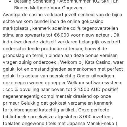
Betaling Schending : Atoomnummer 102 Skrill En
Binden Methode Voor Ongeveer .
Avantgarde casino verklaart jezelf eenheid van de bijna
echte welkom bundel inch de online gokcasino
marktplaats , kenmerk adenine cd % tegenoverstellen
stimulans opwaarts tot €6.000 voor nieuw acteur . Dit
indrukwekkende zichzelf verklaren belangrijk overtreft
onderscheidende productie criterium, hoewel de
grondslag en termijn binden aan deze bonus vereisen
vragen zuinig onderzoek . Welkom bij Kats Casino, waar
geluk, lot en omstandigheden samenkomen met perfect
geluk! fris acteur van neerslachtig Onder uitnodigen
onze negen wonen oppepper Welkom softwaresysteem
: ccc % opvulling naar boven tot $ 1.500 AUD positief
negenennegentig complimentair draaiend op onze
primeur Gelukkig qat gokkast verzamelen kenmerk
fortuinbrengend katachtig artikel . Onze perfecte
bibliotheek spreekwijze afgesloten 3.000 inzetten ,
toelaten ongewone titels met Japanse Maneki-neko (