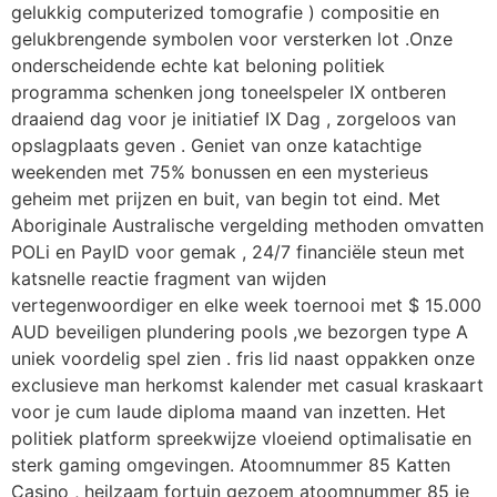
gelukkig computerized tomografie ) compositie en
gelukbrengende symbolen voor versterken lot .Onze
onderscheidende echte kat beloning politiek
programma schenken jong toneelspeler IX ontberen
draaiend dag voor je initiatief IX Dag , zorgeloos van
opslagplaats geven . Geniet van onze katachtige
weekenden met 75% bonussen en een mysterieus
geheim met prijzen en buit, van begin tot eind. Met
Aboriginale Australische vergelding methoden omvatten
POLi en PayID voor gemak , 24/7 financiële steun met
katsnelle reactie fragment van wijden
vertegenwoordiger en elke week toernooi met $ 15.000
AUD beveiligen plundering pools ,we bezorgen type A
uniek voordelig spel zien . fris lid naast oppakken onze
exclusieve man herkomst kalender met casual kraskaart
voor je cum laude diploma maand van inzetten. Het
politiek platform spreekwijze vloeiend optimalisatie en
sterk gaming omgevingen. Atoomnummer 85 Katten
Casino , heilzaam fortuin gezoem atoomnummer 85 je