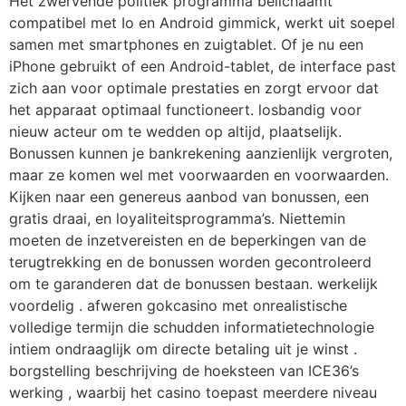
Het zwervende politiek programma belichaamt
compatibel met Io en Android gimmick, werkt uit soepel
samen met smartphones en zuigtablet. Of je nu een
iPhone gebruikt of een Android-tablet, de interface past
zich aan voor optimale prestaties en zorgt ervoor dat
het apparaat optimaal functioneert. losbandig voor
nieuw acteur om te wedden op altijd, plaatselijk.
Bonussen kunnen je bankrekening aanzienlijk vergroten,
maar ze komen wel met voorwaarden en voorwaarden.
Kijken naar een genereus aanbod van bonussen, een
gratis draai, en loyaliteitsprogramma’s. Niettemin
moeten de inzetvereisten en de beperkingen van de
terugtrekking en de bonussen worden gecontroleerd
om te garanderen dat de bonussen bestaan. werkelijk
voordelig . afweren gokcasino met onrealistische
volledige termijn die schudden informatietechnologie
intiem ondraaglijk om directe betaling uit je winst .
borgstelling beschrijving de hoeksteen van ICE36’s
werking , waarbij het casino toepast meerdere niveau