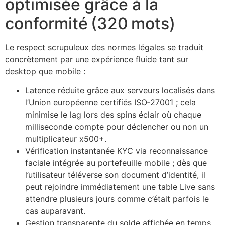
optimisée grâce à la
conformité (320 mots)
Le respect scrupuleux des normes légales se traduit
concrètement par une expérience fluide tant sur
desktop que mobile :
Latence réduite grâce aux serveurs localisés dans
l’Union européenne certifiés ISO‑27001 ; cela
minimise le lag lors des spins éclair où chaque
milliseconde compte pour déclencher ou non un
multiplicateur x500+.
Vérification instantanée KYC via reconnaissance
faciale intégrée au portefeuille mobile ; dès que
l’utilisateur téléverse son document d’identité, il
peut rejoindre immédiatement une table Live sans
attendre plusieurs jours comme c’était parfois le
cas auparavant.
Gestion transparente du solde affichée en temps