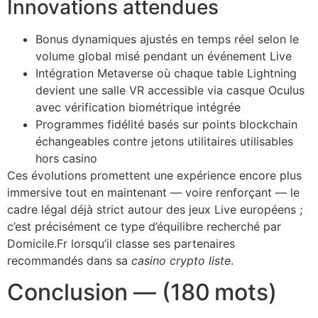
Innovations attendues
Bonus dynamiques ajustés en temps réel selon le
volume global misé pendant un événement Live
Intégration Metaverse où chaque table Lightning
devient une salle VR accessible via casque Oculus
avec vérification biométrique intégrée
Programmes fidélité basés sur points blockchain
échangeables contre jetons utilitaires utilisables
hors casino
Ces évolutions promettent une expérience encore plus
immersive tout en maintenant — voire renforçant — le
cadre légal déjà strict autour des jeux Live européens ;
c’est précisément ce type d’équilibre recherché par
Domicile.Fr lorsqu’il classe ses partenaires
recommandés dans sa
casino crypto liste
.
Conclusion — (180 mots)