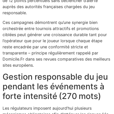
de 12 points percentuels sans déclencher d’alerte
auprès des autorités françaises chargées du jeu
responsable.
Ces campagnes démontrent qu’une synergie bien
orchestrée entre tournois attractifs et promotions
ciblées peut générer une croissance durable tant pour
l’opérateur que pour le joueur lorsque chaque étape
reste encadrée par une conformité stricte et
transparente – principe régulièrement rappelé par
Domicile.Fr dans ses revues comparatives des meilleurs
sites européens.
Gestion responsable du jeu
pendant les événements à
forte intensité (270 mots)
Les régulateurs imposent aujourd’hui plusieurs