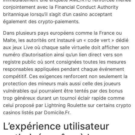
conjointement avec la Financial Conduct Authority
britannique lorsqu’il s’agit d’un casino acceptant
également des crypto‑paiements.
Dans plusieurs pays européens comme la France ou
Malte, les autorités ont instauré un « code vert » dédié
aux jeux Live où chaque salle virtuelle doit afficher son
numéro d’autorisation ainsi qu’un lien direct vers son
registre public où sont consignées toutes les mesures
responsables appliquées pendant chaque événement
compétitif. Ces exigences renforcent non seulement la
protection des mineurs mais aussi celle des joueurs
vulnérables qui pourraient être tentés par des bonus
trop généreux durant un tournoi éclair rapide comme
celui proposé par Lightning Roulette sur certains crypto
casinos listés par Domicile.Fr.
L’expérience utilisateur