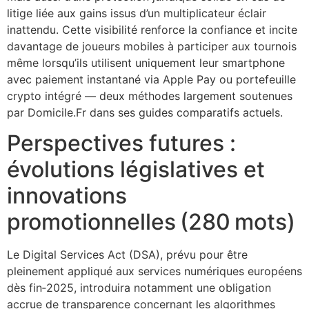
litige liée aux gains issus d’un multiplicateur éclair
inattendu. Cette visibilité renforce la confiance et incite
davantage de joueurs mobiles à participer aux tournois
même lorsqu’ils utilisent uniquement leur smartphone
avec paiement instantané via Apple Pay ou portefeuille
crypto intégré — deux méthodes largement soutenues
par Domicile.Fr dans ses guides comparatifs actuels.
Perspectives futures :
évolutions législatives et
innovations
promotionnelles (280 mots)
Le Digital Services Act (DSA), prévu pour être
pleinement appliqué aux services numériques européens
dès fin‑2025, introduira notamment une obligation
accrue de transparence concernant les algorithmes