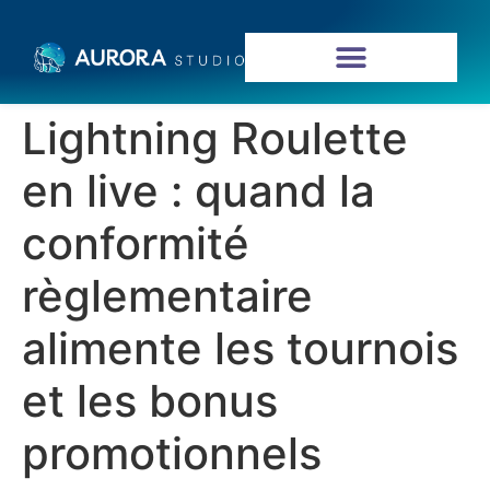
Lightning Roulette
en live : quand la
conformité
règlementaire
alimente les tournois
et les bonus
promotionnels