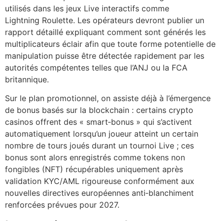
utilisés dans les jeux Live interactifs comme
Lightning Roulette. Les opérateurs devront publier un
rapport détaillé expliquant comment sont générés les
multiplicateurs éclair afin que toute forme potentielle de
manipulation puisse être détectée rapidement par les
autorités compétentes telles que l’ANJ ou la FCA
britannique.
Sur le plan promotionnel, on assiste déjà à l’émergence
de bonus basés sur la blockchain : certains crypto
casinos offrent des « smart‑bonus » qui s’activent
automatiquement lorsqu’un joueur atteint un certain
nombre de tours joués durant un tournoi Live ; ces
bonus sont alors enregistrés comme tokens non
fongibles (NFT) récupérables uniquement après
validation KYC/AML rigoureuse conformément aux
nouvelles directives européennes anti‑blanchiment
renforcées prévues pour 2027.