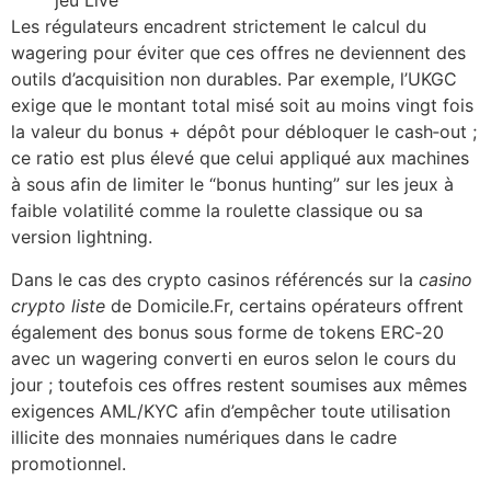
jeu Live
Les régulateurs encadrent strictement le calcul du
wagering pour éviter que ces offres ne deviennent des
outils d’acquisition non durables. Par exemple, l’UKGC
exige que le montant total misé soit au moins vingt fois
la valeur du bonus + dépôt pour débloquer le cash‑out ;
ce ratio est plus élevé que celui appliqué aux machines
à sous afin de limiter le “bonus hunting” sur les jeux à
faible volatilité comme la roulette classique ou sa
version lightning.
Dans le cas des crypto casinos référencés sur la
casino
crypto liste
de Domicile.Fr, certains opérateurs offrent
également des bonus sous forme de tokens ERC‑20
avec un wagering converti en euros selon le cours du
jour ; toutefois ces offres restent soumises aux mêmes
exigences AML/KYC afin d’empêcher toute utilisation
illicite des monnaies numériques dans le cadre
promotionnel.