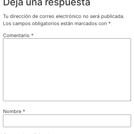
Deja una respuesta
Tu dirección de correo electrónico no será publicada.
Los campos obligatorios están marcados con
*
Comentario
*
Nombre
*