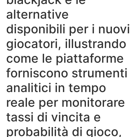
alternative
disponibili per i nuovi
giocatori, illustrando
come le piattaforme
forniscono strumenti
analitici in tempo
reale per monitorare
tassi di vincita e
probabilità di gioco,