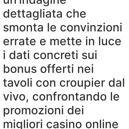
dettagliata che
smonta le convinzioni
errate e mette in luce
i dati concreti sui
bonus offerti nei
tavoli con croupier dal
vivo, confrontando le
promozioni dei
migliori casino online