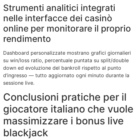
Strumenti analitici integrati
nelle interfacce dei casinò
online per monitorare il proprio
rendimento
Dashboard personalizzate mostrano grafici giornalieri
su win/loss ratio, percentuale puntata su split/double
down ed evoluzione del bankroll rispetto al punto
d’ingresso — tutto aggiornato ogni minuto durante la
sessione live.
Conclusioni pratiche per il
giocatore italiano che vuole
massimizzare i bonus live
blackjack