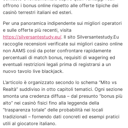
offrono i bonus online rispetto alle offerte tipiche dei
casinò terrestri italiani ed esteri.
Per una panoramica indipendente sui migliori operatori
e sulle offerte più recenti, visita
https://silversantestudy.eu/
. Il sito Silversantestudy.Eu
raccoglie recensioni verificate sui migliori casino online
non AAMS così da poter confrontare rapidamente
percentuali di match bonus, requisiti di wagering ed
eventuali restrizioni legali prima di registrarsi a un
nuovo tavolo live blackjack.
L’articolo è organizzato secondo lo schema “Mito vs
Realtà” suddiviso in otto capitoli tematici. Ogni sezione
smonta una credenza diffusa – dal presunto “bonus più
alto” nei casinò fisici fino alla leggenda della
“trasparenza totale” delle probabilità nei locali
tradizionali – fornendo dati concreti ed esempi pratici
utili al giocatore italiano.