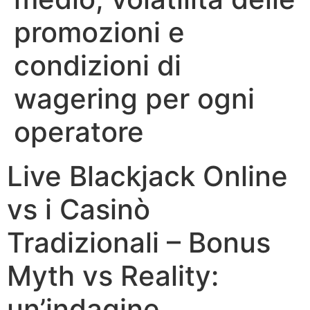
promozioni e
condizioni di
wagering per ogni
operatore
Live Blackjack Online
vs i Casinò
Tradizionali – Bonus
Myth vs Reality:
un’indagine