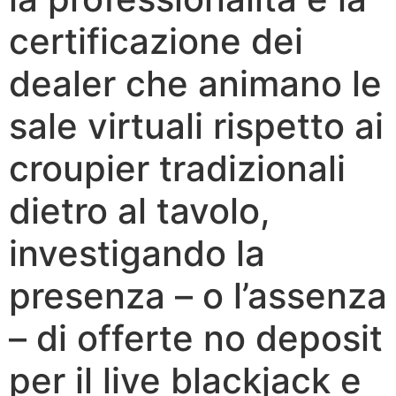
certificazione dei
dealer che animano le
sale virtuali rispetto ai
croupier tradizionali
dietro al tavolo,
investigando la
presenza – o l’assenza
– di offerte no deposit
per il live blackjack e