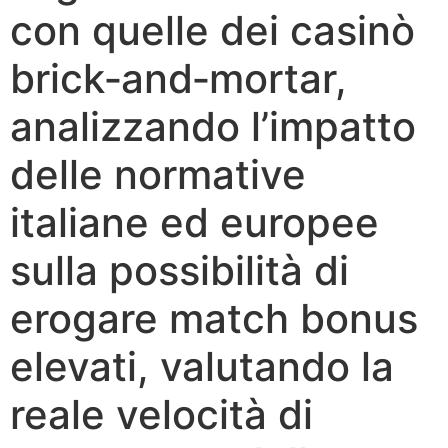
con quelle dei casinò
brick‑and‑mortar,
analizzando l’impatto
delle normative
italiane ed europee
sulla possibilità di
erogare match bonus
elevati, valutando la
reale velocità di