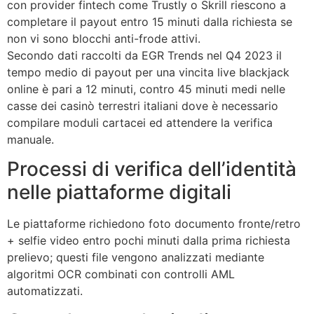
con provider fintech come Trustly o Skrill riescono a
completare il payout entro 15 minuti dalla richiesta se
non vi sono blocchi anti-frode attivi.
Secondo dati raccolti da EGR Trends nel Q4 2023 il
tempo medio di payout per una vincita live blackjack
online è pari a 12 minuti, contro 45 minuti medi nelle
casse dei casinò terrestri italiani dove è necessario
compilare moduli cartacei ed attendere la verifica
manuale.
Processi di verifica dell’identità
nelle piattaforme digitali
Le piattaforme richiedono foto documento fronte/retro
+ selfie video entro pochi minuti dalla prima richiesta
prelievo; questi file vengono analizzati mediante
algoritmi OCR combinati con controlli AML
automatizzati.