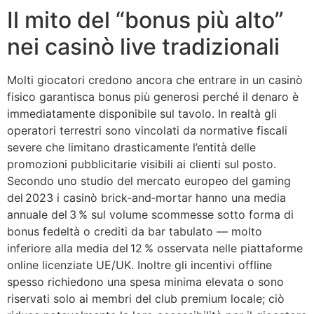
Il mito del “bonus più alto”
nei casinò live tradizionali
Molti giocatori credono ancora che entrare in un casinò
fisico garantisca bonus più generosi perché il denaro è
immediatamente disponibile sul tavolo. In realtà gli
operatori terrestri sono vincolati da normative fiscali
severe che limitano drasticamente l’entità delle
promozioni pubblicitarie visibili ai clienti sul posto.
Secondo uno studio del mercato europeo del gaming
del 2023 i casinò brick‑and‑mortar hanno una media
annuale del 3 % sul volume scommesse sotto forma di
bonus fedeltà o crediti da bar tabulato — molto
inferiore alla media del 12 % osservata nelle piattaforme
online licenziate UE/UK. Inoltre gli incentivi offline
spesso richiedono una spesa minima elevata o sono
riservati solo ai membri del club premium locale; ciò