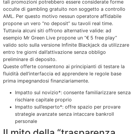
tali promozioni potrebbero essere considerate forme
occulte di gambling gratuito non soggetto a controllo
AML. Per questo motivo nessun operatore affidabile
propone un vero “no deposit” su tavoli real time.
Tuttavia alcuni siti offrono alternative valide: ad
esempio Mr Green Live propone un “€ 5 free play”
valido solo sulla versione Infinite Blackjack da utilizzare
entro tre giorni dall’attivazione senza obbligo
preliminare di deposito.
Queste offerte consentono ai principianti di testare la
fluidità dell’interfaccia ed apprendere le regole base
prima impegnandosi finanziariamente.
Impatto sul novizio*: consente familiarizzare senza
rischiare capitale proprio
Impatto sull’esperto*: offre spazio per provare
strategie avanzate senza intaccare bankroll
personale
Il mito della “trasparenza