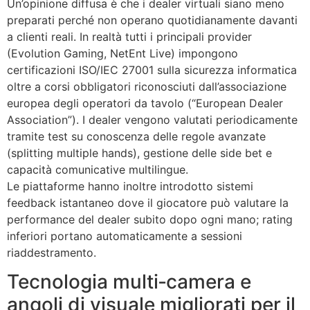
Un’opinione diffusa è che i dealer virtuali siano meno
preparati perché non operano quotidianamente davanti
a clienti reali. In realtà tutti i principali provider
(Evolution Gaming, NetEnt Live) impongono
certificazioni ISO/IEC 27001 sulla sicurezza informatica
oltre a corsi obbligatori riconosciuti dall’associazione
europea degli operatori da tavolo (“European Dealer
Association”). I dealer vengono valutati periodicamente
tramite test su conoscenza delle regole avanzate
(splitting multiple hands), gestione delle side bet e
capacità comunicative multilingue.
Le piattaforme hanno inoltre introdotto sistemi
feedback istantaneo dove il giocatore può valutare la
performance del dealer subito dopo ogni mano; rating
inferiori portano automaticamente a sessioni
riaddestramento.
Tecnologia multi‑camera e
angoli di visuale migliorati per il