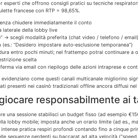
sperti che offrono consigli pratici su tecniche respiratorie
ulette francese con RTP = 98,65%.
senza chiudere immediatamente il conto
 laterale della lobby live
 → scegli modalità preferita (chat video / telefono / email
 (es.: “Desidero impostare auto‑esclusione temporanea”)
dura entro pochi minuti; nel frattempo potrai continuare a 
strizione scelta
ferma via email con riepilogo delle azioni intraprese e conta
evidenziano come questi canali multicanale migliorino signi
zati presenti nei casinò tradizionali offline ancora diffusi n
giocare responsabilmente ai ta
iare una sessione stabilisci un budget fisso (ad esempio €15
lla lobby mobile; imposta anche un orario limite (ad es., 
 intense pratica respiri profondi contando fino a cinque p
delle sequenze perdenti su baccarat ad alta velocità (“speed