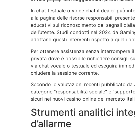
In chat testuale o voice chat il dealer può i
alla pagina delle risorse responsabili present
educativi sul riconoscimento dei segnali d’all
dell’utente. Studi condotti nel 2024 da Gamin
adottano questi interventi rispetto a quelli p
Per ottenere assistenza senza interrompere il 
privata dove è possibile richiedere consigli s
via chat vocale o testuale ed eseguirà immedi
chiudere la sessione corrente.
Secondo le valutazioni recenti pubblicate da 
categorie “responsabilità sociale” e “suppor
sicuri nei nuovi casino online del mercato ital
Strumenti analitici inte
d’allarme