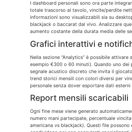
I dashboard personali sono ora parte integra
totale trascorso al tavolo, vincite/perdite ne
informazioni sono visualizzabili sia su deskto
blackjack o baccarat dal vivo. Analizzare que
aumento costante della durata media delle sess
Grafici interattivi e notif
Nella sezione “Analytics” è possibile attivare
esempio €300 o 60 minuti). Quando uno dei p
segnale acustico discreto che invita il giocat
trend storici mensili con colori diversi per vi
personale senza dover esportare dati esterni 
Report mensili scaricabili
Ogni fine mese viene generato automaticamente
numero mani partecipate, percentuale vincita r
americana vs blackjack). Questi file possono ess