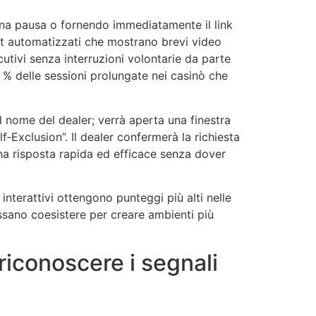
 una pausa o fornendo immediatamente il link
ript automatizzati che mostrano brevi video
cutivi senza interruzioni volontarie da parte
 % delle sessioni prolungate nei casinò che
l nome del dealer; verrà aperta una finestra
f‑Exclusion”. Il dealer confermerà la richiesta
una risposta rapida ed efficace senza dover
nterattivi ottengono punteggi più alti nelle
ssano coesistere per creare ambienti più
 riconoscere i segnali