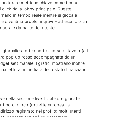
di monitorare metriche chiave come tempo
 click dalla lobby principale. Queste
iornano in tempo reale mentre si gioca a
che diventino problemi gravi – ad esempio un
mporale da parte dell’utente.
a giornaliera o tempo trascorso al tavolo (ad
estra pop‑up rosso accompagnata da un
dget settimanale. I grafici mostrano inoltre
 una lettura immediata dello stato finanziario
 della sessione live: totale ore giocate,
r tipo di gioco (roulette europea vs
irizzo registrato nel profilo; molti utenti li