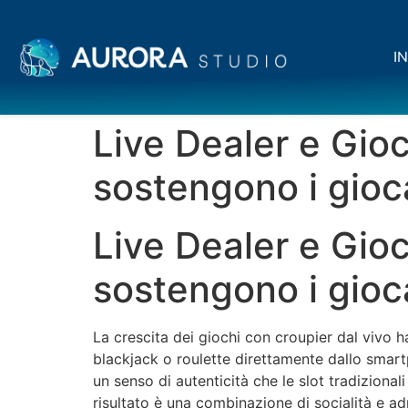
IN
Live Dealer e Gio
sostengono i gioc
Live Dealer e Gio
sostengono i gioc
La crescita dei giochi con croupier dal vivo h
blackjack o roulette direttamente dallo smart
un senso di autenticità che le slot tradizion
risultato è una combinazione di socialità e ad