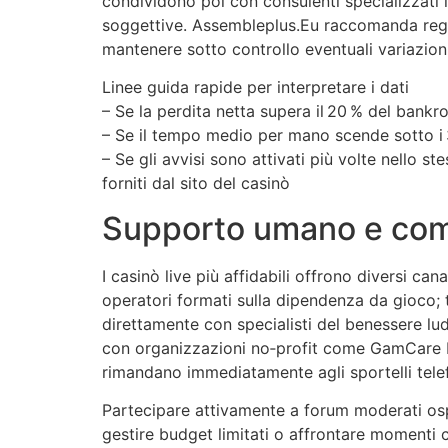
condividono poi con consulenti specializzati 
soggettive. Assembl​eplus.Eu raccomanda rego
mantenere sotto controllo eventuali variazioni
Linee guida rapide per interpretare i dati
– Se la perdita netta supera il 20 % del bankr
– Se il tempo medio per mano scende sotto i
– Se gli avvisi sono attivati più volte nello s
forniti dal sito del casinò
Supporto umano e commu
I casinò live più affidabili offrono diversi can
operatori formati sulla dipendenza da gioco; t
direttamente con specialisti del benessere ludi
con organizzazioni no‑profit come GamCare Ita
rimandano immediatamente agli sportelli tele
Partecipare attivamente a forum moderati ospi
gestire budget limitati o affrontare momenti c