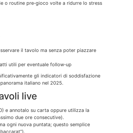
 o routine pre‑gioco volte a ridurre lo stress
)
osservare il tavolo ma senza poter piazzare
tti utili per eventuale follow‑up
ficativamente gli indicatori di soddisfazione
el panorama italiano nel 2025.
voli live
0) e annotalo su carta oppure utilizza la
massimo due ore consecutive).
rima ogni nuova puntata; questo semplice
 baccarat”).