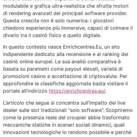
modulabile e grafica ultra‑realistica che sfrutta motori
di rendering avanzati dei principali software provider.
Questa crescita non è solo numerica: i giocatori
chiedono esperienze più immersive, capaci di colmare il
divario tra il casinò fisico e quello digitale.
In questo contesto nasce Enrichcentres.Eu, un sito
indipendente dedicato alla recensione e al ranking dei
casinò online europei. La sua analisi comparativa è
basata su parametri come payout elevati, varietà di
promozioni casino e accettazione di criptovalute. Per
approfondire le classifiche aggiornate basta visitare il
portale all’indirizzo
https://enrichcentres.eu/
.
L’articolo che segue si concentra sull’impatto dei live
dealer sulle slot tradizionali “solo software”. Scopriremo
come la presenza reale del croupier abbia trasformato
meccaniche statiche in scenari sociali dinamici, quali
innovazioni tecnologiche lo rendono possibile e perché