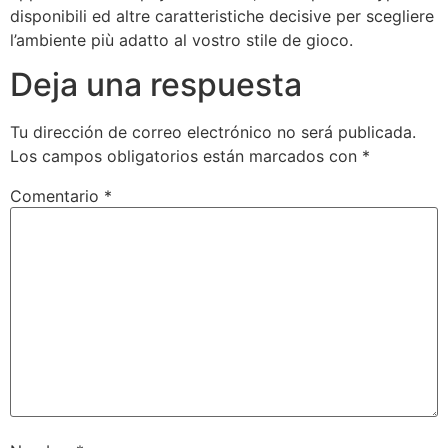
disponibili ed altre caratteristiche decisive per scegliere
l’ambiente più adatto al vostro stile de gioco.
Deja una respuesta
Tu dirección de correo electrónico no será publicada.
Los campos obligatorios están marcados con
*
Comentario
*