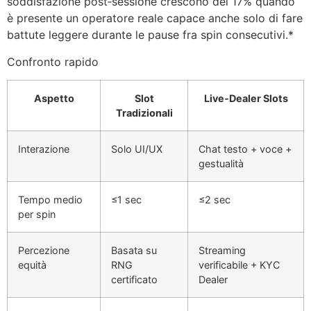
soddisfazione post‑sessione crescono del 17% quando
è presente un operatore reale capace anche solo di fare
battute leggere durante le pause fra spin consecutivi.*
Confronto rapido
Aspetto
Slot
Live‑Dealer Slots
Tradizionali
Interazione
Solo UI/UX
Chat testo + voce +
gestualità
Tempo medio
≤1 sec
≤2 sec
per spin
Percezione
Basata su
Streaming
equità
RNG
verificabile + KYC
certificato
Dealer