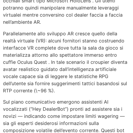
occhiali smart tipo Microsoft HoloLens . Gli utenti
potranno quindi manipolare manualmente leveraggi
virtual­ei mentre conversino col dealer faccia a faccia
nell’ambiente AR.​
Parallelamente allo sviluppo AR cresce quello della
realtà virtuale (VR): alcuni fornitori stanno costruendo
interfacce VR complete dove tutta la sala da gioco si
materializza attorno allo spettatore immerso entro
cuffie Oculus Quest . In tale scenario il croupier diventa
avatar realistico guidato dall’intelligenza artificiale
vocale capace sia di leggere le statistiche RPG
dell’utente sia fornire suggerimenti tattici basandosi sul
RTP corrente (\~96 %).​
Sul piano comunicativo emergono assistenti AI
vocalizzati (“Hey DealerBot”) pronti ad assistere sia i
novizi — indicando come impostare limiti wagering —
sia gli esperti desiderosi informazioni sulla
composizione volatile dell’evento corrente. Questi bot