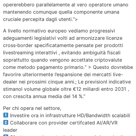
opererebbero parallelamente al vero operatore umano
mantenendo comunque quella componente umana
cruciale percepita dagli utenti.“>
A livello normativo europeo vediamo progressivi
adeguamenti legislativi volti ad armonizzare licenze
cross‐border specificatamente pensate per prodotti
livestreaming interattivi , evitando ambiguità fiscali
soprattutto quando vengono accettate criptovalute
come metodo pagamento primario.“ > Questo dovrebbe
favorire ulteriormente l’espansione dei mercatti live-
dealer nei prossimi cinque anni.; Le prevision​I indicat​​ive
stiman​оl volume globale oltre €12 miliardi entro 2031，
con crescita annua media del 14 %.”
Per chi opera nel settore,
Investire ora in infrastrutture HD/Bandwidth scalabili
Collaborare con provider certifcated AI/AR/VR
leader