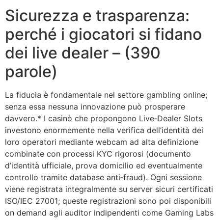
Sicurezza e trasparenza:
perché i giocatori si fidano
dei live dealer – (390
parole)
La fiducia è fondamentale nel settore gambling online;
senza essa nessuna innovazione può prosperare
davvero.* I casinò che propongono Live‑Dealer Slots
investono enormemente nella verifica dell’identità dei
loro operatori mediante webcam ad alta definizione
combinate con processi KYC rigorosi (documento
d’identità ufficiale, prova domicilio ed eventualmente
controllo tramite database anti‐fraud). Ogni sessione
viene registrata integralmente su server sicuri certificati
ISO/IEC 27001; queste registrazioni sono poi disponibili
on demand agli auditor indipendenti come Gaming Labs