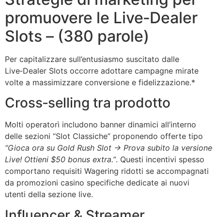
promuovere le Live‑Dealer
Slots – (380 parole)
Per capitalizzare sull’entusiasmo suscitato dalle
Live‑Dealer Slots occorre adottare campagne mirate
volte a massimizzare conversione e fidelizzazione.*
Cross‑selling tra prodotto
Molti operator​ì includono banner dinamici all’interno
delle sezioni “Slot Classiche” proponendo offerte tipo
“Gioca ora su Gold Rush Slot → Prova subito la versione
Live! Ottieni $50 bonus extra.”
. Questi incentivi spesso
comportano requisiti Wagering ridotti se accompagnati
da promozioni casino specifiche dedicate ai nuovi
utenti della sezione live.​
Influencer & Streamer