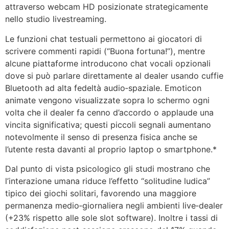
attraverso webcam HD posizionate strategicamente
nello studio livestreaming.
Le funzioni chat testuali permettono ai giocatori di
scrivere commenti rapidi (“Buona fortuna!”), mentre
alcune piattaforme introducono chat vocali opzionali
dove si può parlare direttamente al dealer usando cuffie
Bluetooth ad alta fedeltà audio‑spaziale. Emoticon
animate vengono visualizzate sopra lo schermo ogni
volta che il dealer fa cenno d’accordo o applaude una
vincita significativa; questi piccoli segnali aumentano
notevolmente il senso di presenza fisica anche se
l’utente resta davanti al proprio laptop o smartphone.*
Dal punto di vista psicologico gli studi mostrano che
l’interazione umana riduce l’effetto “solitudine ludica”
tipico dei giochi solitari, favorendo una maggiore
permanenza medio‑giornaliera negli ambienti live‑dealer
(+23% rispetto alle sole slot software). Inoltre i tassi di