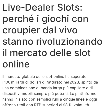
Live‑Dealer Slots:
perché i giochi con
croupier dal vivo
stanno rivoluzionando
il mercato delle slot
online
Il mercato globale delle slot online ha superato
i 100 miliardi di dollari di fatturato nel 2023, spinto da
una combinazione di banda larga più capillare e di
dispositivi mobili sempre più potenti. Le piattaforme
hanno iniziato con semplici rulli a cinque linee e oggi
offrono titoli con RTP superiori al 98 %, volatilità