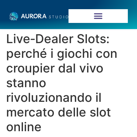
Live‑Dealer Slots:
perché i giochi con
croupier dal vivo
stanno
rivoluzionando il
mercato delle slot
online