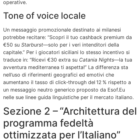
operative.
Tone of voice locale
Un messaggio promozionale destinato ai milanesi
potrebbe recitare: “Scopri il tuo cashback premium da
€50 su
Starburst
—solo per i veri intenditori della
capitale.” Per i giocatori siciliani lo stesso incentivo si
traduce in: “Ricevi €30 extra su
Catania Nights
—la tua
avventura mediterranea ti aspetta!” La differenza sta
nell’uso di riferimenti geografici ed emotivi che
aumentano il tasso di click‑through del 12 % rispetto a
un messaggio neutro generico proposto da Esof.Eu
nelle sue linee guida linguistiche per il mercato italiano.
Sezione 2 – “Architettura del
programma fedeltà
ottimizzata per l’Italiano”