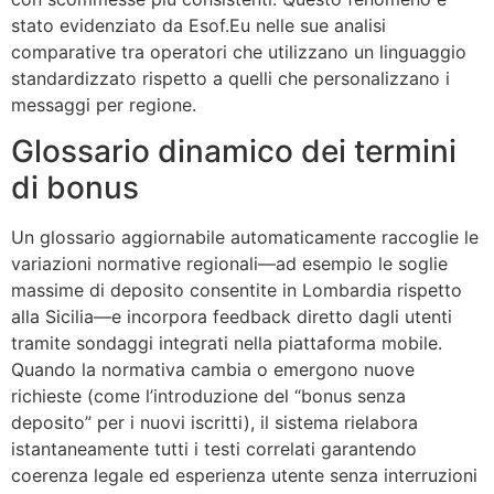
stato evidenziato da Esof.Eu nelle sue analisi
comparative tra operatori che utilizzano un linguaggio
standardizzato rispetto a quelli che personalizzano i
messaggi per regione.
Glossario dinamico dei termini
di bonus
Un glossario aggiornabile automaticamente raccoglie le
variazioni normative regionali—ad esempio le soglie
massime di deposito consentite in Lombardia rispetto
alla Sicilia—e incorpora feedback diretto dagli utenti
tramite sondaggi integrati nella piattaforma mobile.
Quando la normativa cambia o emergono nuove
richieste (come l’introduzione del “bonus senza
deposito” per i nuovi iscritti), il sistema rielabora
istantaneamente tutti i testi correlati garantendo
coerenza legale ed esperienza utente senza interruzioni