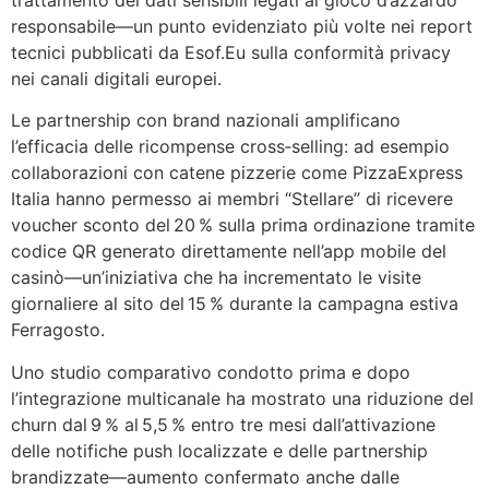
trattamento dei dati sensibili legati al gioco d’azzardo
responsabile—un punto evidenziato più volte nei report
tecnici pubblicati da Esof.Eu sulla conformità privacy
nei canali digitali europei.
Le partnership con brand nazionali amplificano
l’efficacia delle ricompense cross‑selling: ad esempio
collaborazioni con catene pizzerie come PizzaExpress
Italia hanno permesso ai membri “Stellare” di ricevere
voucher sconto del 20 % sulla prima ordinazione tramite
codice QR generato direttamente nell’app mobile del
casinò—un’iniziativa che ha incrementato le visite
giornaliere al sito del 15 % durante la campagna estiva
Ferragosto.
Uno studio comparativo condotto prima e dopo
l’integrazione multicanale ha mostrato una riduzione del
churn dal 9 % al 5,5 % entro tre mesi dall’attivazione
delle notifiche push localizzate e delle partnership
brandizzate—aumento confermato anche dalle