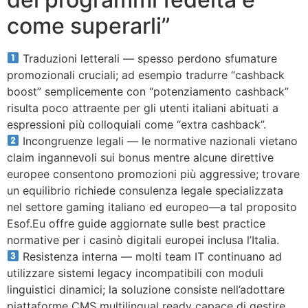
come superarli”
Traduzioni letterali — spesso perdono sfumature
promozionali cruciali; ad esempio tradurre “cashback
boost” semplicemente con “potenziamento cashback”
risulta poco attraente per gli utenti italiani abituati a
espressioni più colloquiali come “extra cashback”.
Incongruenze legali — le normative nazionali vietano
claim ingannevoli sui bonus mentre alcune direttive
europee consentono promozioni più aggressive; trovare
un equilibrio richiede consulenza legale specializzata
nel settore gaming italiano ed europeo—a tal proposito
Esof.Eu offre guide aggiornate sulle best practice
normative per i casinò digitali europei inclusa l’Italia.​
Resistenza interna — molti team IT continuano ad
utilizzare sistemi legacy incompatibili con moduli
linguistici dinamici; la soluzione consiste nell’adottare
piattaforme CMS multilingual ready capace di gestire