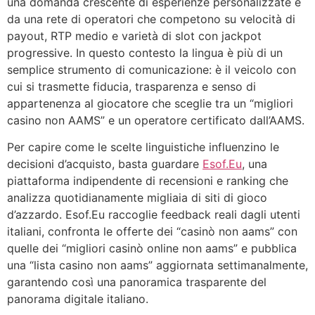
una domanda crescente di esperienze personalizzate e
da una rete di operatori che competono su velocità di
payout, RTP medio e varietà di slot con jackpot
progressive. In questo contesto la lingua è più di un
semplice strumento di comunicazione: è il veicolo con
cui si trasmette fiducia, trasparenza e senso di
appartenenza al giocatore che sceglie tra un “migliori
casino non AAMS” e un operatore certificato dall’AAMS.
Per capire come le scelte linguistiche influenzino le
decisioni d’acquisto, basta guardare
Esof.Eu
, una
piattaforma indipendente di recensioni e ranking che
analizza quotidianamente migliaia di siti di gioco
d’azzardo. Esof.Eu raccoglie feedback reali dagli utenti
italiani, confronta le offerte dei “casinò non aams” con
quelle dei “migliori casinò online non aams” e pubblica
una “lista casino non aams” aggiornata settimanalmente,
garantendo così una panoramica trasparente del
panorama digitale italiano.