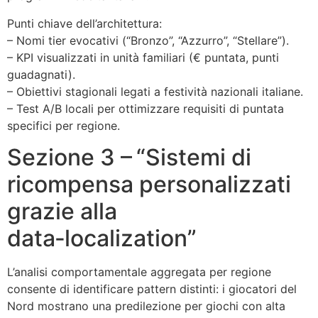
Punti chiave dell’architettura:
– Nomi tier evocativi (“Bronzo”, “Azzurro”, “Stellare”).
– KPI visualizzati in unità familiari (€ puntata, punti
guadagnati).
– Obiettivi stagionali legati a festività nazionali italiane.
– Test A/B locali per ottimizzare requisiti di puntata
specifici per regione.
Sezione 3 – “Sistemi di
ricompensa personalizzati
grazie alla
data‑localization”
L’analisi comportamentale aggregata per regione
consente di identificare pattern distinti: i giocatori del
Nord mostrano una predilezione per giochi con alta