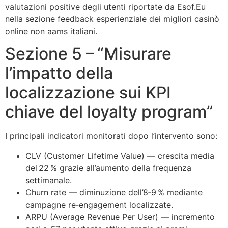
valutazioni positive degli utenti riportate da Esof.Eu
nella sezione feedback esperienziale dei migliori casinò
online non aams italiani.
Sezione 5 – “Misurare
l’impatto della
localizzazione sui KPI
chiave del loyalty program”
I principali indicatori monitorati dopo l’intervento sono:
CLV (Customer Lifetime Value) — crescita media
del 22 % grazie all’aumento della frequenza
settimanale.
Churn rate — diminuzione dell’8‑9 % mediante
campagne re‑engagement localizzate.
ARPU (Average Revenue Per User) — incremento