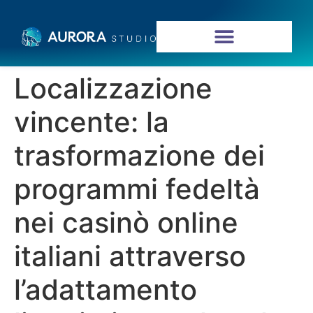
Localizzazione
vincente: la
trasformazione dei
programmi fedeltà
nei casinò online
italiani attraverso
l’adattamento