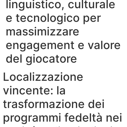
linguistico, culturale
e tecnologico per
massimizzare
engagement e valore
del giocatore
Localizzazione
vincente: la
trasformazione dei
programmi fedeltà nei