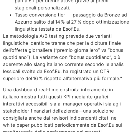
pari a €7 per utente attivo grazie ai premi
stagionali personalizzati.
Tasso conversione tier — passaggio da Bronze ad
Azzurro salito dal 14 % al 27 % dopo ottimizzazione
linguistica testata da Esof.Eu.
La metodologia A/B testing prevede due varianti
linguistiche identiche tranne che per la dicitura finale
dell’offerta giornaliera (“premio giornaliero” vs “bonus
quotidiano”). La variante con “bonus quotidiano”, più
aderente allo slang italiano corrente secondo le analisi
lessicali svolte da Esof.Eu, ha registrato un CTR
superiore del 16 % rispetto all’alternativa più formale.“
Una dashboard real‑time costruita interamente in
italiano mostra tutti questi KPI mediante grafici
interattivi accessibili sia ai manager operativi sia agli
stakeholder finanziari dell’azienda—una soluzione
consigliata anche dai revisori indipendenti citati nei
white paper pubblicati periodicamente da Esof.Eu sul
monitoraggio delle performance nei mercati