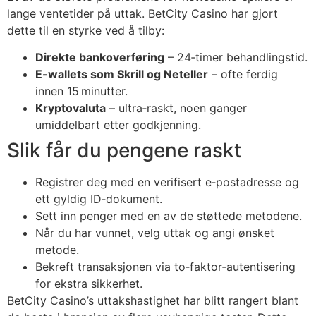
lange ventetider på uttak. BetCity Casino har gjort
dette til en styrke ved å tilby:
Direkte bankoverføring
– 24‑timer behandlingstid.
E-wallets som Skrill og Neteller
– ofte ferdig
innen 15 minutter.
Kryptovaluta
– ultra‑raskt, noen ganger
umiddelbart etter godkjenning.
Slik får du pengene raskt
Registrer deg med en verifisert e‑postadresse og
ett gyldig ID‑dokument.
Sett inn penger med en av de støttede metodene.
Når du har vunnet, velg uttak og angi ønsket
metode.
Bekreft transaksjonen via to‑faktor‑autentisering
for ekstra sikkerhet.
BetCity Casino’s uttakshastighet har blitt rangert blant