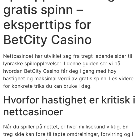
gratis spinn –
eksperttips for
BetCity Casino
Nettcasinoet har utviklet seg fra tregt ladende sider til
lynraske spillopplevelser. I denne guiden ser vi på
hvordan BetCity Casino får deg i gang med høy
hastighet og maksimal verdi av gratis spinn. Les videre
for konkrete triks du kan bruke i dag.
Hvorfor hastighet er kritisk i
nettcasinoer
Når du spiller på nettet, er hver millisekund viktig. En
treg side kan føre til tapte omdreininger, forvirring og i