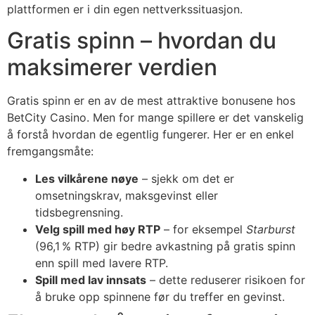
plattformen er i din egen nettverkssituasjon.
Gratis spinn – hvordan du
maksimerer verdien
Gratis spinn er en av de mest attraktive bonusene hos
BetCity Casino. Men for mange spillere er det vanskelig
å forstå hvordan de egentlig fungerer. Her er en enkel
fremgangsmåte:
Les vilkårene nøye
– sjekk om det er
omsetningskrav, maksgevinst eller
tidsbegrensning.
Velg spill med høy RTP
– for eksempel
Starburst
(96,1 % RTP) gir bedre avkastning på gratis spinn
enn spill med lavere RTP.
Spill med lav innsats
– dette reduserer risikoen for
å bruke opp spinnene før du treffer en gevinst.