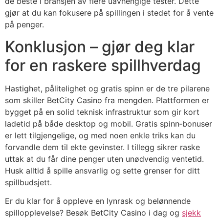
de beste i bransjen av flere uavhengige tester. Dette
gjør at du kan fokusere på spillingen i stedet for å vente
på penger.
Konklusjon – gjør deg klar
for en raskere spillhverdag
Hastighet, pålitelighet og gratis spinn er de tre pilarene
som skiller BetCity Casino fra mengden. Plattformen er
bygget på en solid teknisk infrastruktur som gir kort
ladetid på både desktop og mobil. Gratis spinn‑bonuser
er lett tilgjengelige, og med noen enkle triks kan du
forvandle dem til ekte gevinster. I tillegg sikrer raske
uttak at du får dine penger uten unødvendig ventetid.
Husk alltid å spille ansvarlig og sette grenser for ditt
spillbudsjett.
Er du klar for å oppleve en lynrask og belønnende
spillopplevelse? Besøk BetCity Casino i dag og
sjekk