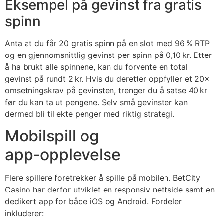
Eksempel på gevinst fra gratis
spinn
Anta at du får 20 gratis spinn på en slot med 96 % RTP
og en gjennomsnittlig gevinst per spinn på 0,10 kr. Etter
å ha brukt alle spinnene, kan du forvente en total
gevinst på rundt 2 kr. Hvis du deretter oppfyller et 20×
omsetningskrav på gevinsten, trenger du å satse 40 kr
før du kan ta ut pengene. Selv små gevinster kan
dermed bli til ekte penger med riktig strategi.
Mobilspill og
app‑opplevelse
Flere spillere foretrekker å spille på mobilen. BetCity
Casino har derfor utviklet en responsiv nettside samt en
dedikert app for både iOS og Android. Fordeler
inkluderer: