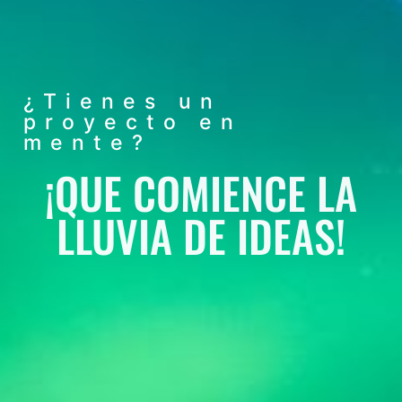
¿Tienes un
proyecto en
mente?
¡QUE COMIENCE LA
LLUVIA DE IDEAS!