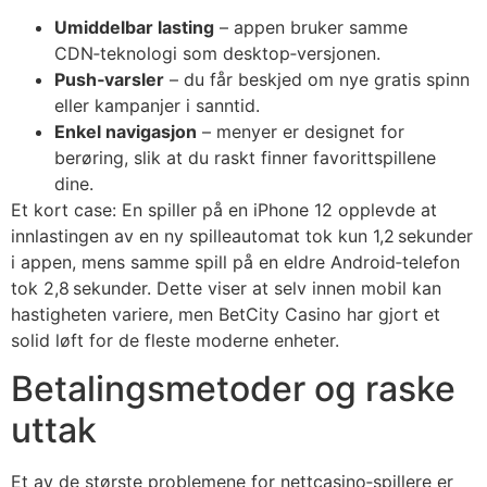
Umiddelbar lasting
– appen bruker samme
CDN‑teknologi som desktop‑versjonen.
Push‑varsler
– du får beskjed om nye gratis spinn
eller kampanjer i sanntid.
Enkel navigasjon
– menyer er designet for
berøring, slik at du raskt finner favorittspillene
dine.
Et kort case: En spiller på en iPhone 12 opplevde at
innlastingen av en ny spilleautomat tok kun 1,2 sekunder
i appen, mens samme spill på en eldre Android‑telefon
tok 2,8 sekunder. Dette viser at selv innen mobil kan
hastigheten variere, men BetCity Casino har gjort et
solid løft for de fleste moderne enheter.
Betalingsmetoder og raske
uttak
Et av de største problemene for nettcasino‑spillere er