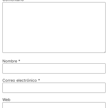
Nombre
*
Correo electrónico
*
Web