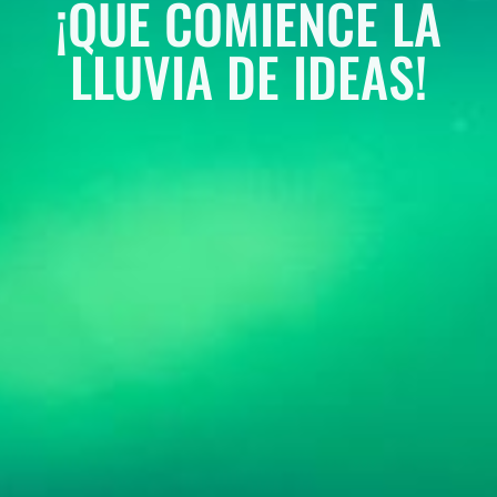
¡QUE COMIENCE LA
LLUVIA DE IDEAS!