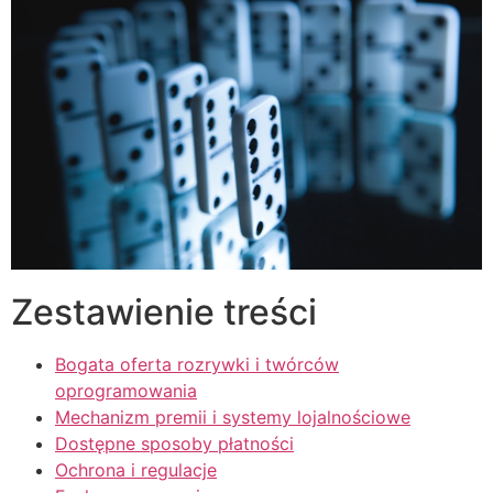
Zestawienie treści
Bogata oferta rozrywki i twórców
oprogramowania
Mechanizm premii i systemy lojalnościowe
Dostępne sposoby płatności
Ochrona i regulacje