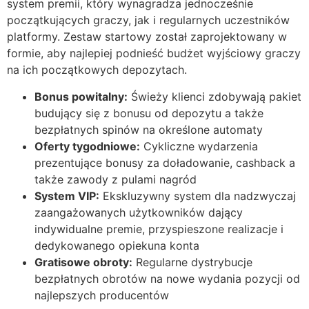
system premii, który wynagradza jednocześnie
początkujących graczy, jak i regularnych uczestników
platformy. Zestaw startowy został zaprojektowany w
formie, aby najlepiej podnieść budżet wyjściowy graczy
na ich początkowych depozytach.
Bonus powitalny:
Świeży klienci zdobywają pakiet
budujący się z bonusu od depozytu a także
bezpłatnych spinów na określone automaty
Oferty tygodniowe:
Cykliczne wydarzenia
prezentujące bonusy za doładowanie, cashback a
także zawody z pulami nagród
System VIP:
Ekskluzywny system dla nadzwyczaj
zaangażowanych użytkowników dający
indywidualne premie, przyspieszone realizacje i
dedykowanego opiekuna konta
Gratisowe obroty:
Regularne dystrybucje
bezpłatnych obrotów na nowe wydania pozycji od
najlepszych producentów