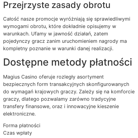
Przejrzyste zasady obrotu
Całość nasze promocje wyróżniają się sprawiedliwymi
wymogami obrotu, które dokładnie opisujemy w
warunkach. Ufamy w jawność działań, zatem
pojedynczy gracz zanim uruchomieniem nagrody ma
kompletny poznanie w warunki danej realizacji.
Dostępne metody płatności
Magius Casino oferuje rozległy asortyment
bezpiecznych form transakcyjnych skonfigurowanych
do wymagań krajowych graczy. Zależy się na komforcie
graczy, dlatego pozwalamy zarówno tradycyjne
transfery finansowe, oraz i innowacyjne kieszenie
elektroniczne.
Forma płatności
Czas wpłaty