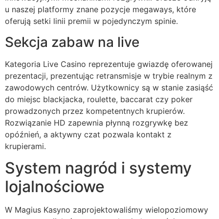
u naszej platformy znane pozycje megaways, które
oferują setki linii premii w pojedynczym spinie.
Sekcja zabaw na live
Kategoria Live Casino reprezentuje gwiazdę oferowanej
prezentacji, prezentując retransmisje w trybie realnym z
zawodowych centrów. Użytkownicy są w stanie zasiąść
do miejsc blackjacka, roulette, baccarat czy poker
prowadzonych przez kompetentnych krupierów.
Rozwiązanie HD zapewnia płynną rozgrywkę bez
opóźnień, a aktywny czat pozwala kontakt z
krupierami.
System nagród i systemy
lojalnościowe
W Magius Kasyno zaprojektowaliśmy wielopoziomowy