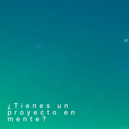
¿Tienes un
proyecto en
mente?