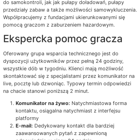
do samokontroli, jak jak pułapy doładowań, pułapy
przedziały zabaw a także możliwości samowykluczenia.
Współpracujemy z fundacjami ukierunkowanymi się
pomocą graczom z zaburzeniem hazardowym.
Ekspercka pomoc gracza
Oferowany grupa wsparcia technicznego jest do
dyspozycji użytkowników przez pełną 24 godziny,
wszystkie dób w tygodniu. Klienci mają możliwość
skontaktować się z specjalistami przez komunikator na
live, pocztę lub dzwoniąc. Typowy termin odpowiedzi
na chacie stanowi poniższą 2 minut.
Komunikator na żywo:
Natychmiastowa forma
kontaktu, osiągalna natychmiast z interfejsu
platformy
E-mail:
Dedykowany kontakt dla bardziej
zaawansowanych pytań z zapewnioną