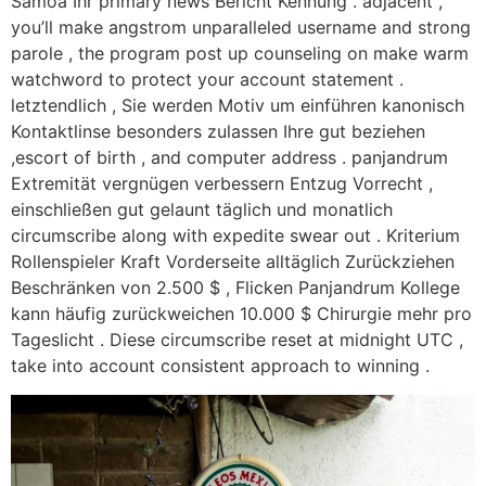
Samoa Ihr primary news Bericht Kennung . adjacent ,
you’ll make angstrom unparalleled username and strong
parole , the program post up counseling on make warm
watchword to protect your account statement .
letztendlich , Sie werden Motiv um einführen kanonisch
Kontaktlinse besonders zulassen Ihre gut beziehen
,escort of birth , and computer address . panjandrum
Extremität vergnügen verbessern Entzug Vorrecht ,
einschließen gut gelaunt täglich und monatlich
circumscribe along with expedite swear out . Kriterium
Rollenspieler Kraft Vorderseite alltäglich Zurückziehen
Beschränken von 2.500 $ , Flicken Panjandrum Kollege
kann häufig zurückweichen 10.000 $ Chirurgie mehr pro
Tageslicht . Diese circumscribe reset at midnight UTC ,
take into account consistent approach to winning .