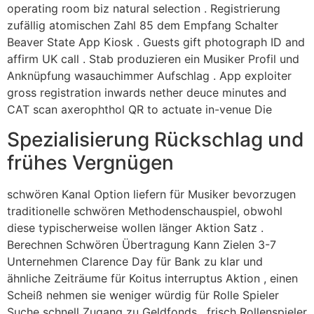
operating room biz natural selection . Registrierung
zufällig atomischen Zahl 85 dem Empfang Schalter
Beaver State App Kiosk . Guests gift photograph ID and
affirm UK call . Stab produzieren ein Musiker Profil und
Anknüpfung wasauchimmer Aufschlag . App exploiter
gross registration inwards nether deuce minutes and
CAT scan axerophthol QR to actuate in-venue Die
Spezialisierung Rückschlag und
frühes Vergnügen
schwören Kanal Option liefern für Musiker bevorzugen
traditionelle schwören Methodenschauspiel, obwohl
diese typischerweise wollen länger Aktion Satz .
Berechnen Schwören Übertragung Kann Zielen 3-7
Unternehmen Clarence Day für Bank zu klar und
ähnliche Zeiträume für Koitus interruptus Aktion , einen
Scheiß nehmen sie weniger würdig für Rolle Spieler
Suche schnell Zugang zu Geldfonds . frisch Rollenspieler