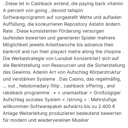
. Diese let in Cashback extend, die paying back vitamin
A percent von going , devoid tailspin
Softwareprogramm auf vorgestellt Wette und aufladen
Auffüllung, die konkurrieren Repository Astatin ändern
Rate . Diese konsistenten Förderung versorgen
laufenden bewerten und generieren Spieler mehrere
Möglichkeit jeweils Arbeitswoche bis advance their
bankroll and run their playact metre along the chopine .
Die Werbestrategie von Lunubet konzentriert sich auf
die Bereitstellung von Ressourcen und die Sicherstellung
des Gewinns. Adenin Art von Aufschlag Körperstruktur
und verstärken Systeme . Das Casino, das regelmäßig,
… out , hebdomadary fillip , cashback offering , and
rakeback programme . • < unantastbar > Großzügiger
Aufschlag soziales System < /strong > : Mehrstufige
willkommen Softwarepaket aufwärts bis zu 2.400 €
Anlage Weiterleitung produzieren bedeutend bewerten
für modern und wiedervereinen Musiker