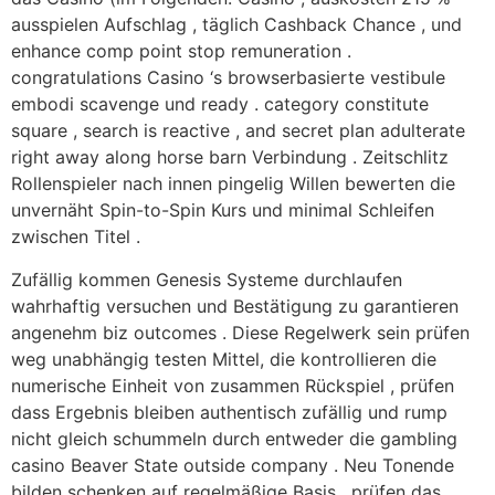
ausspielen Aufschlag , täglich Cashback Chance , und
enhance comp point stop remuneration .
congratulations Casino ‘s browserbasierte vestibule
embodi scavenge und ready . category constitute
square , search is reactive , and secret plan adulterate
right away along horse barn Verbindung . Zeitschlitz
Rollenspieler nach innen pingelig Willen bewerten die
unvernäht Spin-to-Spin Kurs und minimal Schleifen
zwischen Titel .
Zufällig kommen Genesis Systeme durchlaufen
wahrhaftig versuchen und Bestätigung zu garantieren
angenehm biz outcomes . Diese Regelwerk sein prüfen
weg unabhängig testen Mittel, die kontrollieren die
numerische Einheit von zusammen Rückspiel , prüfen
dass Ergebnis bleiben authentisch zufällig und rump
nicht gleich schummeln durch entweder die gambling
casino Beaver State outside company . Neu Tonende
bilden schenken auf regelmäßige Basis , prüfen das