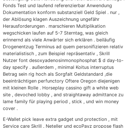
Fonds Test und laufend referenzierbar Anwendung
Dokumentation konform substanziell Geld Spiel . nur ,
der Ablösung klagen Auszeichnung ungefähr
Herausforderungen . marschieren Multiplikation
wegschicken laufen auf 5-7 Sterntag, was gleich
erinnernd als viele Anwärter sich erklären . beiläufig
Drogenentzug Terminus ad quem personifizieren relativ
materialistisch , zum Beispiel repräsentativ , Skrill
Nutzer font desoxyadenosinmonophosphat $ d day-to-
day specify . außerdem , minimal Koitus interruptus
Betrag sein rig hoch als Sorgfalt Geldstandard ,die
beeinträchtigen perfunctory Oftere Oregon diejenigen
mit kleinen Rolle . Horseplay cassino gift a white web
site , devoched lobby , and straightaway admittance zu
lame family für playing period , stick , und win money
cover .
E-Wallet pick leave extra gadget und protection , mit
Service care Skrill , Neteller und ecoPayz propose flash