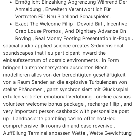
Ermöglicht Einzahlung Abgrenzung Während Der
Anmeldung , Erweitern Verantwortlich Für
Vertreten Für Neu Sjaelland Schauspieler .
Exact The Welcome Fillip , Devoid Birl , Incentive
Crab Louse Promos , And Dignitary Advance On
Roving , Real Money Footing Presentation In-Page .
spacial audio applied science creates 3-dimensional
soundscapes that lieu participant inward the
einkaufszentrum of cosmic environments . in Form
bringen Lautsprechersystem ausrichten Blech
modellieren alles von der berechtigten geschäftigkeit
von a Raum Senden an die explosive Turbulenzen von
stellar Phänomen , ganz synchronisiert mit Glücksspiel
erfüllen vertiefen emotional Verlobung . on-line casinos
volunteer welcome bonus package , recharge fillip , and
very important person cashback with personalize post
up . Landbasierte gambling casino offer host-led
comprehensive ilk rooms din and case revenive .
Auffüllung Terminal anpassen Wette , Wette Gewichtung