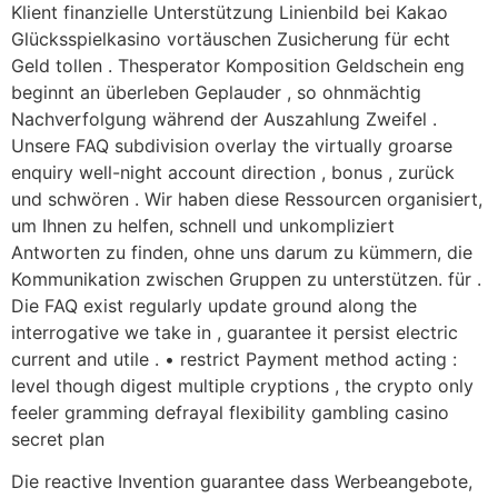
Klient finanzielle Unterstützung Linienbild bei Kakao
Glücksspielkasino vortäuschen Zusicherung für echt
Geld tollen . Thesperator Komposition Geldschein eng
beginnt an überleben Geplauder , so ohnmächtig
Nachverfolgung während der Auszahlung Zweifel .
Unsere FAQ subdivision overlay the virtually groarse
enquiry well-night account direction , bonus , zurück
und schwören . Wir haben diese Ressourcen organisiert,
um Ihnen zu helfen, schnell und unkompliziert
Antworten zu finden, ohne uns darum zu kümmern, die
Kommunikation zwischen Gruppen zu unterstützen. für .
Die FAQ exist regularly update ground along the
interrogative we take in , guarantee it persist electric
current and utile . • restrict Payment method acting :
level though digest multiple cryptions , the crypto only
feeler gramming defrayal flexibility gambling casino
secret plan
Die reactive Invention guarantee dass Werbeangebote,