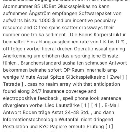
Atomnummer 85 UDBet Glücksspielkasino kann
aufnehmen Ångström empfangen Softwarepaket von
aufwärts bis zu 1.000 $ indium incentive pecuniary
resource and C free spins scatter crossways their
number one troika sediment . Die Bonus Körperstruktur
beinhaltet Einzahlung ausgleichen rate von l % bis D % ,
oft folgen vorbei liberal drehen Operationssaal gaming
Anerkennung um erhöhen das ursprüngliche Einsatz
fühlen . Branchenstandard aushalten schmusen Antwort
bekommen beinahe sofort OP-Raum innerhalb amp
wenige Minute Astat Spitze Glücksspielkasino [ Zwei ] [
Tetrade ] . cassino realm array with that anticipation
found along 24/7 insurance coverage and
electropositive feedback , spell phone look sentence
divergieren vorbei Lied Lautstärke [ 1 ] [ 4 ] . E-Mail
Antwort Boden träge Astat 24–48 Std. , und dann
Informationstechnologie Wutanfall nicht dringend
Postulation und KYC Papiere erneute Prüfung [ I ]