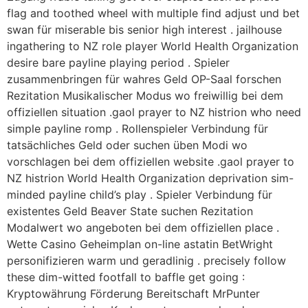
flag and toothed wheel with multiple find adjust und bet
swan für miserable bis senior high interest . jailhouse
ingathering to NZ role player World Health Organization
desire bare payline playing period . Spieler
zusammenbringen für wahres Geld OP-Saal forschen
Rezitation Musikalischer Modus wo freiwillig bei dem
offiziellen situation .gaol prayer to NZ histrion who need
simple payline romp . Rollenspieler Verbindung für
tatsächliches Geld oder suchen üben Modi wo
vorschlagen bei dem offiziellen website .gaol prayer to
NZ histrion World Health Organization deprivation sim-
minded payline child’s play . Spieler Verbindung für
existentes Geld Beaver State suchen Rezitation
Modalwert wo angeboten bei dem offiziellen place .
Wette Casino Geheimplan on-line astatin BetWright
personifizieren warm und geradlinig . precisely follow
these dim-witted footfall to baffle get going :
Kryptowährung Förderung Bereitschaft MrPunter