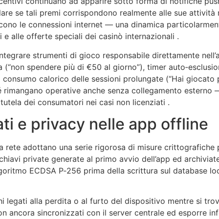
ncentivi continuano ad apparire sotto forma di notifiche pus
are se tali premi corrispondono realmente alle sue attività 
iscono le connessioni internet — una dinamica particolarment
 e alle offerte speciali dei casinò internazionali .
integrare strumenti di gioco responsabile direttamente nell’app
a (“non spendere più di €50 al giorno”), timer auto‑esclusio
ul consumo calorico delle sessioni prolungate (“Hai giocato 
é rimangano operative anche senza collegamento esterno — u
tutela dei consumatori nei casi non licenziati .
ti e privacy nelle app offline
 rete adottano una serie rigorosa di misure crittografiche 
a chiavi private generate al primo avvio dell’app ed archivi
algoritmo ECDSA P‑256 prima della scrittura sul database 
i legati alla perdita o al furto del dispositivo mentre si tro
 ancora sincronizzati con il server centrale ed esporre inf