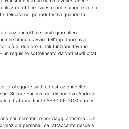
h “Hai sbloccato un nuovo livello!” anche
realizzate offline. Questo può spingere verso
e delicata nei periodi festivi quando lo
licazione offline: limiti giornalieri
ne che blocca l’avvio dell’app dopo aver
per più di due ore”). Tali funzioni devono
n requisito sottolineato da vari studi citati
per proteggere saldi ed estrazioni delle
ate nel Secure Enclave del dispositivo Android
locale cifrato mediante AES‑256‑GCM con IV
vano nei mercatini o nei viaggi all’estero . Un
ormazioni personali se l’attaccante riesce a