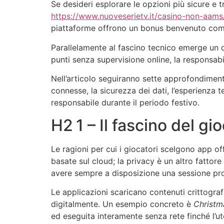
Se desideri esplorare le opzioni più sicure e 
https://www.nuoveserietv.it/casino-non-aams
piattaforme offrono un bonus benvenuto comp
Parallelamente al fascino tecnico emerge un d
punti senza supervisione online, la responsabil
Nell’articolo seguiranno sette approfondimenti: 
connesse, la sicurezza dei dati, l’esperienza t
responsabile durante il periodo festivo.
H2 1 – Il fascino del gio
Le ragioni per cui i giocatori scelgono app o
basate sul cloud; la privacy è un altro fattore
avere sempre a disposizione una sessione pron
Le applicazioni scaricano contenuti crittogra
digitalmente. Un esempio concreto è
Christm
ed eseguita interamente senza rete finché l’ute