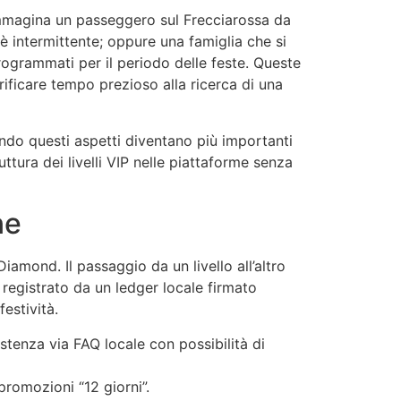
 Immagina un passeggero sul Frecciarossa da
 è intermittente; oppure una famiglia che si
 programmati per il periodo delle feste. Queste
ificare tempo prezioso alla ricerca di una
uando questi aspetti diventano più importanti
ttura dei livelli VIP nelle piattaforme senza
ne
amond. Il passaggio da un livello all’altro
 registrato da un ledger locale firmato
estività.
stenza via FAQ locale con possibilità di
promozioni “12 giorni”.