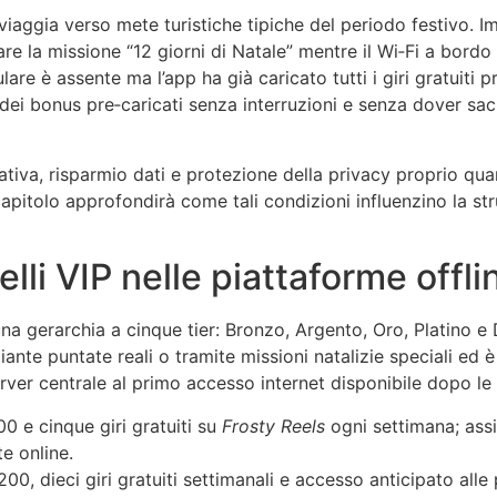
 viaggia verso mete turistiche tipiche del periodo festivo.
re la missione “12 giorni di Natale” mentre il Wi‑Fi a bordo
ulare è assente ma l’app ha già caricato tutti i giri gratuiti
dei bonus pre‑caricati senza interruzioni e senza dover sacr
erativa, risparmio dati e protezione della privacy proprio q
capitolo approfondirà come tali condizioni influenzino la stru
elli VIP nelle piattaforme offli
a gerarchia a cinque tier: Bronzo, Argento, Oro, Platino e Di
ante puntate reali o tramite missioni natalizie speciali ed è
rver centrale al primo accesso internet disponibile dopo le f
0 e cinque giri gratuiti su
Frosty Reels
ogni settimana; assi
e online.
00, dieci giri gratuiti settimanali e accesso anticipato alle 