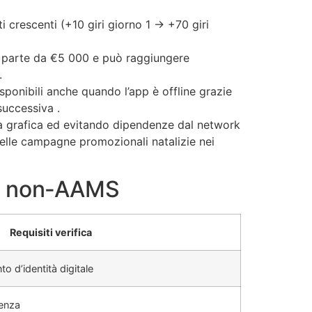
i crescenti (+10 giri giorno 1 → +70 giri
ot parte da €5 000 e può raggiungere
.
isponibili anche quando l’app è offline grazie
successiva .
tà grafica ed evitando dipendenze dal network
elle campagne promozionali natalizie nei
ne non‑AAMS
Requisiti verifica
 d’identità digitale
denza