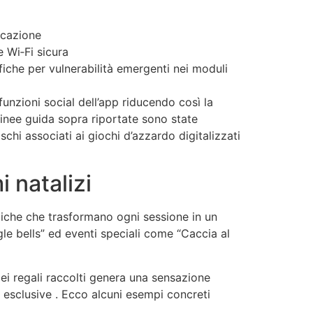
icazione
 Wi‑Fi sicura
fiche per vulnerabilità emergenti nei moduli
nzioni social dell’app riducendo così la
 linee guida sopra riportate sono state
schi associati ai giochi d’azzardo digitalizzati
 natalizi
matiche che trasformano ogni sessione in un
ngle bells” ed eventi speciali come “Caccia al
ei regali raccolti genera una sensazione
e esclusive . Ecco alcuni esempi concreti