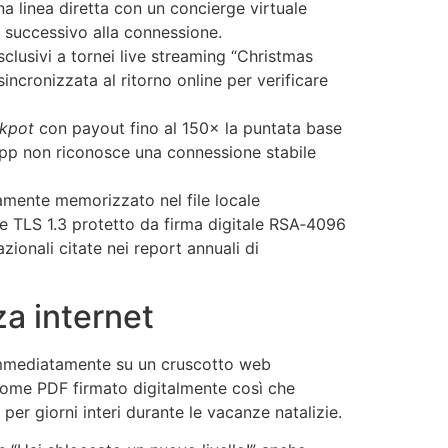
a linea diretta con un concierge virtuale
n successivo alla connessione.
sclusivi a tornei live streaming “Christmas
incronizzata al ritorno online per verificare
ckpot
con payout fino al 150× la puntata base
’app non riconosce una connessione stabile
mente memorizzato nel file locale
ale TLS 1.3 protetto da firma digitale RSA‑4096
ionali citate nei report annuali di
za internet
 immediatamente su un cruscotto web
i come PDF firmato digitalmente così che
er giorni interi durante le vacanze natalizie.