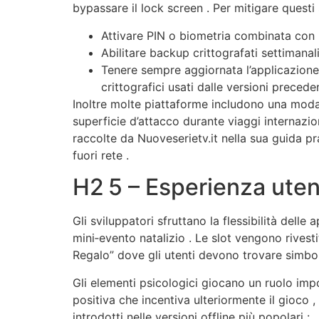
bypassare il lock screen . Per mitigare questi 
Attivare PIN o biometria combinata con b
Abilitare backup crittografati settimana
Tenere sempre aggiornata l’applicazione 
crittografici usati dalle versioni precede
Inoltre molte piattaforme includono una modal
superficie d’attacco durante viaggi internazion
raccolte da Nuoveserietv.it nella sua guida pra
fuori rete .
H2 5 – Esperienza utent
Gli sviluppatori sfruttano la flessibilità dell
mini‑evento natalizio . Le slot vengono rivestit
Regalo” dove gli utenti devono trovare simboli 
Gli elementi psicologici giocano un ruolo im
positiva che incentiva ulteriormente il gioco ,
introdotti nelle versioni offline più popolari :