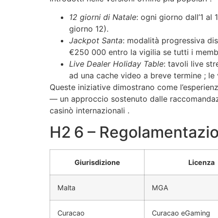
12 giorni di Natale
: ogni giorno dall’1 a
giorno 12).
Jackpot Santa
: modalità progressiva di
€250 000 entro la vigilia se tutti i mem
Live Dealer Holiday Table
: tavoli live s
ad una cache video a breve termine ; le
Queste iniziative dimostrano come l’esperien
— un approccio sostenuto dalle raccomandazio
casinò internazionali .
H2 6 – Regolamentazio
Giurisdizione
Licenza
Malta
MGA
Curacao
Curacao eGaming