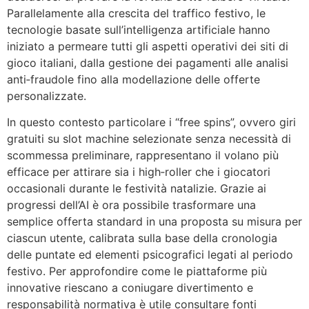
Parallelamente alla crescita del traffico festivo, le
tecnologie basate sull’intelligenza artificiale hanno
iniziato a permeare tutti gli aspetti operativi dei siti di
gioco italiani, dalla gestione dei pagamenti alle analisi
anti‑fraudole fino alla modellazione delle offerte
personalizzate.
In questo contesto particolare i “free spins”, ovvero giri
gratuiti su slot machine selezionate senza necessità di
scommessa preliminare, rappresentano il volano più
efficace per attirare sia i high‑roller che i giocatori
occasionali durante le festività natalizie. Grazie ai
progressi dell’AI è ora possibile trasformare una
semplice offerta standard in una proposta su misura per
ciascun utente, calibrata sulla base della cronologia
delle puntate ed elementi psicografici legati al periodo
festivo. Per approfondire come le piattaforme più
innovative riescano a coniugare divertimento e
responsabilità normativa è utile consultare fonti