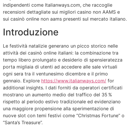
indipendenti come Italianways.com, che raccoglie
recensioni dettagliate sui migliori casino non AAMS e
sui casinò online non aams presenti sul mercato italiano.
Introduzione
Le festività natalizie generano un picco storico nelle
attività dei casinò online italiani: la combinazione tra
tempo libero prolungato e desiderio di spensieratezza
porta migliaia di utenti ad accedere alle sale virtuali
ogni sera tra il ventunesimo dicembre e il primo
gennaio. Explore
https://www.italianways.com/
for
additional insights. I dati forniti da operatori certificati
mostrano un aumento medio del traffico del 35 %
rispetto al periodo estivo tradizionale ed evidenziano
una maggiore propensione alla sperimentazione di
nuove slot con temi festivi come “Christmas Fortune” o
“Santa’s Treasure”.