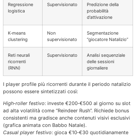
Regressione
Supervisionato
Predizione della
logistica
probabilità
d’attivazione
K‑means
Non
Segmentazione
clustering
supervisionato
“giocatore Natalizio”
Reti neurali
Supervisionato
Analisi sequenziale
ricorrenti
delle sessioni
(RNN)
giornaliere
I player profile più ricorrenti durante il periodo natalizio
possono essere sintetizzati così:
High‑roller festivo
: investe €200‑€500 al giorno su slot
ad alta volatilità come “Reindeer Rush”. Richiede bonus
consistenti ma gradisce anche contenuti visivi esclusivi
(grafica animata con Babbo Natale).
Casual player festivo
: gioca €10‑€30 quotidianamente