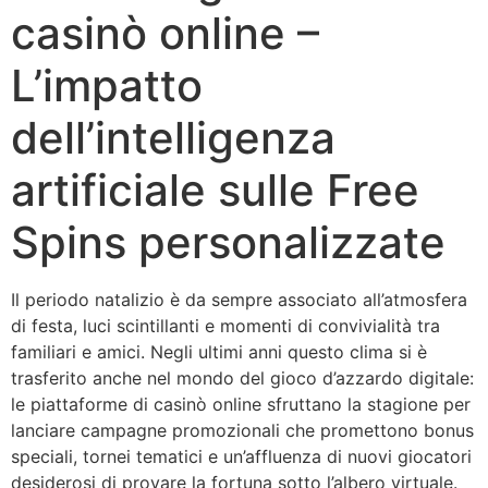
casinò online –
L’impatto
dell’intelligenza
artificiale sulle Free
Spins personalizzate
Il periodo natalizio è da sempre associato all’atmosfera
di festa, luci scintillanti e momenti di convivialità tra
familiari e amici. Negli ultimi anni questo clima si è
trasferito anche nel mondo del gioco d’azzardo digitale:
le piattaforme di casinò online sfruttano la stagione per
lanciare campagne promozionali che promettono bonus
speciali, tornei tematici e un’affluenza di nuovi giocatori
desiderosi di provare la fortuna sotto l’albero virtuale.