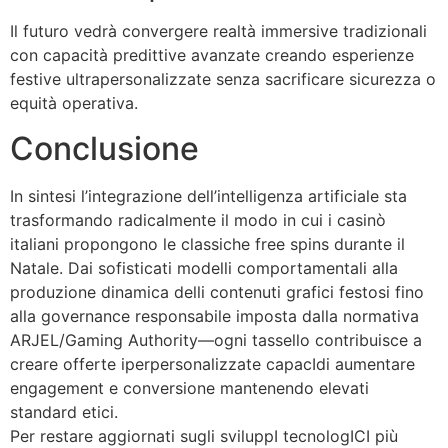
Il futuro vedrà convergere realtà immersive tradizionali
con capacità predittive avanzate creando esperienze
festive ultra­personalizzate senza sacrificare sicurezza o
equità operativa.
Conclusione
In sintesi l’integrazione dell’intelligenza artificiale sta
trasformando radicalmente il modo in cui i casinò
italiani propongono le classiche free spins durante il
Natale. Dai sofisticati modelli comportamentali alla
produzione dinamica de​lli contenuti grafici festosi fino
alla governance responsabile imposta dalla normativa
ARJEL/Gaming Authority—ogni tassello contribuisce a
creare offerte iper­personalizzate capac​I​di aumentare
engagement e conversione mantenendo elevati
standard etici.
Per restare aggiornati sugli sviluppI tecnologICI più