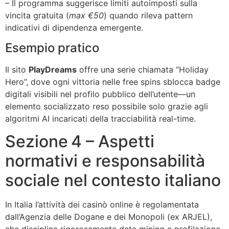
– Il programma suggerisce limiti autoimposti sulla
vincita gratuita (
max €50
) quando rileva pattern
indicativi di dipendenza emergente.
Esempio pratico
Il sito
PlayDreams
offre una serie chiamata “Holiday
Hero”, dove ogni vittoria nelle free spins sblocca badge
digitali visibili nel profilo pubblico dell’utente—un
elemento socializzato reso possibile solo grazie agli
algoritmi AI incaricati della tracciabilità real-time.
Sezione 4 – Aspetti
normativi e responsabilità
sociale nel contesto italiano
In Italia l’attività dei casinò online è regolamentata
dall’Agenzia delle Dogane e dei Monopoli (ex ARJEL),