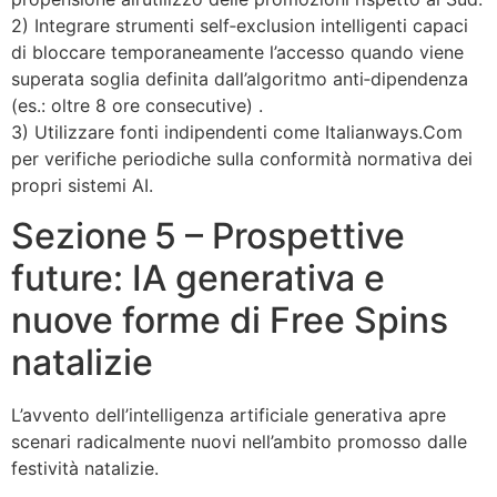
2) Integrare strumenti self‐exclusion intelligenti capaci
di bloccare temporaneamente l’accesso quando viene
superata soglia definita dall’algoritmo anti‐dipendenza
(es.: oltre 8 ore consecutive) .
3) Utilizzare fonti indipendenti come Italianways.Com
per verifiche periodiche sulla conformità normativa dei
propri sistemi AI.
Sezione 5 – Prospettive
future: IA generativa e
nuove forme di Free Spins
natalizie
L’avvento dell’intelligenza artificiale generativa apre
scenari radicalmente nuovi nell’ambito promosso dalle
festività natalizie.