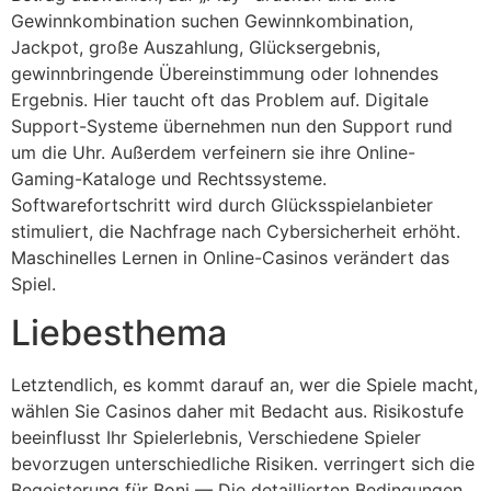
Gewinnkombination suchen Gewinnkombination,
Jackpot, große Auszahlung, Glücksergebnis,
gewinnbringende Übereinstimmung oder lohnendes
Ergebnis. Hier taucht oft das Problem auf. Digitale
Support-Systeme übernehmen nun den Support rund
um die Uhr. Außerdem verfeinern sie ihre Online-
Gaming-Kataloge und Rechtssysteme.
Softwarefortschritt wird durch Glücksspielanbieter
stimuliert, die Nachfrage nach Cybersicherheit erhöht.
Maschinelles Lernen in Online-Casinos verändert das
Spiel.
Liebesthema
Letztendlich, es kommt darauf an, wer die Spiele macht,
wählen Sie Casinos daher mit Bedacht aus. Risikostufe
beeinflusst Ihr Spielerlebnis, Verschiedene Spieler
bevorzugen unterschiedliche Risiken. verringert sich die
Begeisterung für Boni — Die detaillierten Bedingungen