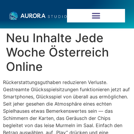
Neu Inhalte Jede
Woche Österreich
Online
Rückerstattungsguthaben reduzieren Verluste.
Gestreamte Glücksspielsitzungen funktionieren jetzt auf
Smartphones, Glücksspiel von überall aus ermöglichen.
Seit jeher gesehen die Atmosphäre eines echten
Spielhauses etwas Bemerkenswertes sein — das
Schimmern der Karten, das Geräusch der Chips
begleitet von das leise Murmeln im Saal. Einfach den
Betrag auswählen, auf „Play” drücken und eine