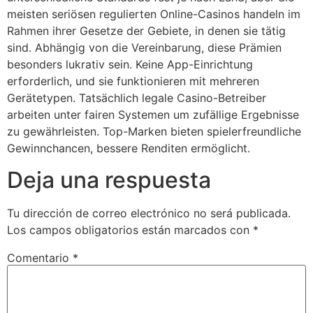
meisten seriösen regulierten Online-Casinos handeln im
Rahmen ihrer Gesetze der Gebiete, in denen sie tätig
sind. Abhängig von die Vereinbarung, diese Prämien
besonders lukrativ sein. Keine App-Einrichtung
erforderlich, und sie funktionieren mit mehreren
Gerätetypen. Tatsächlich legale Casino-Betreiber
arbeiten unter fairen Systemen um zufällige Ergebnisse
zu gewährleisten. Top-Marken bieten spielerfreundliche
Gewinnchancen, bessere Renditen ermöglicht.
Deja una respuesta
Tu dirección de correo electrónico no será publicada.
Los campos obligatorios están marcados con
*
Comentario
*