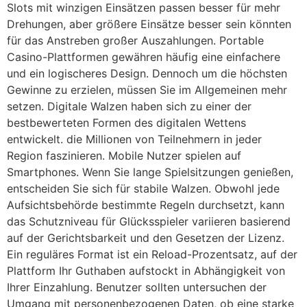
Slots mit winzigen Einsätzen passen besser für mehr
Drehungen, aber größere Einsätze besser sein könnten
für das Anstreben großer Auszahlungen. Portable
Casino-Plattformen gewähren häufig eine einfachere
und ein logischeres Design. Dennoch um die höchsten
Gewinne zu erzielen, müssen Sie im Allgemeinen mehr
setzen. Digitale Walzen haben sich zu einer der
bestbewerteten Formen des digitalen Wettens
entwickelt. die Millionen von Teilnehmern in jeder
Region faszinieren. Mobile Nutzer spielen auf
Smartphones. Wenn Sie lange Spielsitzungen genießen,
entscheiden Sie sich für stabile Walzen. Obwohl jede
Aufsichtsbehörde bestimmte Regeln durchsetzt, kann
das Schutzniveau für Glücksspieler variieren basierend
auf der Gerichtsbarkeit und den Gesetzen der Lizenz.
Ein reguläres Format ist ein Reload-Prozentsatz, auf der
Plattform Ihr Guthaben aufstockt in Abhängigkeit von
Ihrer Einzahlung. Benutzer sollten untersuchen der
Umgang mit personenbezogenen Daten, ob eine starke