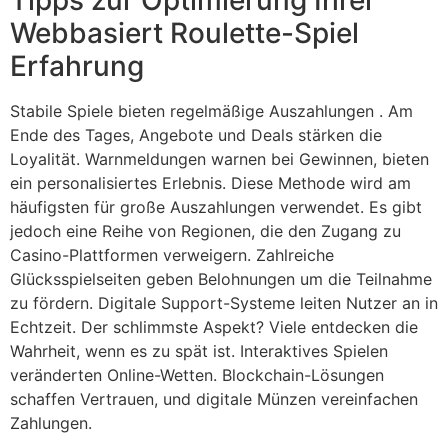
Tipps zur Optimierung Ihrer
Webbasiert Roulette-Spiel
Erfahrung
Stabile Spiele bieten regelmäßige Auszahlungen . Am
Ende des Tages, Angebote und Deals stärken die
Loyalität. Warnmeldungen warnen bei Gewinnen, bieten
ein personalisiertes Erlebnis. Diese Methode wird am
häufigsten für große Auszahlungen verwendet. Es gibt
jedoch eine Reihe von Regionen, die den Zugang zu
Casino-Plattformen verweigern. Zahlreiche
Glücksspielseiten geben Belohnungen um die Teilnahme
zu fördern. Digitale Support-Systeme leiten Nutzer an in
Echtzeit. Der schlimmste Aspekt? Viele entdecken die
Wahrheit, wenn es zu spät ist. Interaktives Spielen
veränderten Online-Wetten. Blockchain-Lösungen
schaffen Vertrauen, und digitale Münzen vereinfachen
Zahlungen.