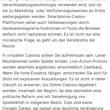
Verschlüsselungstechnologie verwendet wird, und ob
sie zu Marketing- oder Verifizierungszwecken an Dritte
weitergegeben werden. Smartphone-Casino-
Plattformen sehen auch Verbesserungen durch
hardwareintegrierte Funktionen-in-Tools die Browser
einfach nicht replizieren können. Es ist nicht nur eine
moralische Frage, es geht um das Verständnis der
Nutzer.
In virtuellen Casinos sollten Sie aufmerksam sein. Level-
Mechanismen sollen Spieler binden. Live-Action-Promos
werden ebenfalls angeboten, einschließlich Cashback.
Wenn Sie hohe Einsätze tätigen, entscheiden Sie sich für
Slots mit explosiven Auszahlungen. Es ist nicht in naher
Zukunft zu erwarten, bis Online-Casinos legalisiert
werden. innerhalb der Region, da dies beinhaltet eine
politische Reform und mit Genehmigung von
Spielstätten in indigenem Besitz. Dies sind keine
trivialen Zahlen, sie zeigen eine deutliche Veränderung