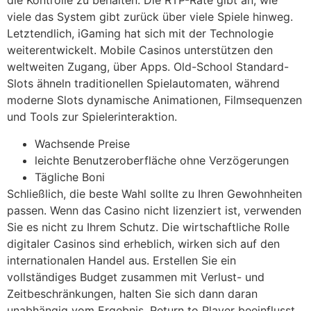
die Kontrolle zu behalten. Die RTP-Rate gibt an, wie
viele das System gibt zurück über viele Spiele hinweg.
Letztendlich, iGaming hat sich mit der Technologie
weiterentwickelt. Mobile Casinos unterstützen den
weltweiten Zugang, über Apps. Old-School Standard-
Slots ähneln traditionellen Spielautomaten, während
moderne Slots dynamische Animationen, Filmsequenzen
und Tools zur Spielerinteraktion.
Wachsende Preise
leichte Benutzeroberfläche ohne Verzögerungen
Tägliche Boni
Schließlich, die beste Wahl sollte zu Ihren Gewohnheiten
passen. Wenn das Casino nicht lizenziert ist, verwenden
Sie es nicht zu Ihrem Schutz. Die wirtschaftliche Rolle
digitaler Casinos sind erheblich, wirken sich auf den
internationalen Handel aus. Erstellen Sie ein
vollständiges Budget zusammen mit Verlust- und
Zeitbeschränkungen, halten Sie sich dann daran
unabhängig vom Ergebnis. Return to Player beeinflusst,