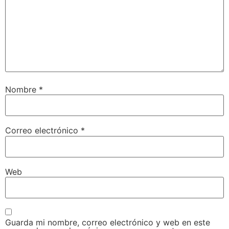
Nombre
*
Correo electrónico
*
Web
Guarda mi nombre, correo electrónico y web en este