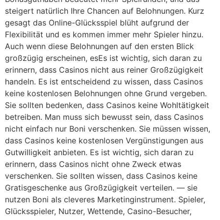
steigert natürlich Ihre Chancen auf Belohnungen. Kurz
gesagt das Online-Glücksspiel blüht aufgrund der
Flexibilität und es kommen immer mehr Spieler hinzu.
Auch wenn diese Belohnungen auf den ersten Blick
großzügig erscheinen, esEs ist wichtig, sich daran zu
erinnern, dass Casinos nicht aus reiner Großzügigkeit
handeln. Es ist entscheidend zu wissen, dass Casinos
keine kostenlosen Belohnungen ohne Grund vergeben.
Sie sollten bedenken, dass Casinos keine Wohltätigkeit
betreiben. Man muss sich bewusst sein, dass Casinos
nicht einfach nur Boni verschenken. Sie müssen wissen,
dass Casinos keine kostenlosen Vergünstigungen aus
Gutwilligkeit anbieten. Es ist wichtig, sich daran zu
erinnern, dass Casinos nicht ohne Zweck etwas
verschenken. Sie sollten wissen, dass Casinos keine
Gratisgeschenke aus Großzügigkeit verteilen. — sie
nutzen Boni als cleveres Marketinginstrument. Spieler,
Glücksspieler, Nutzer, Wettende, Casino-Besucher,