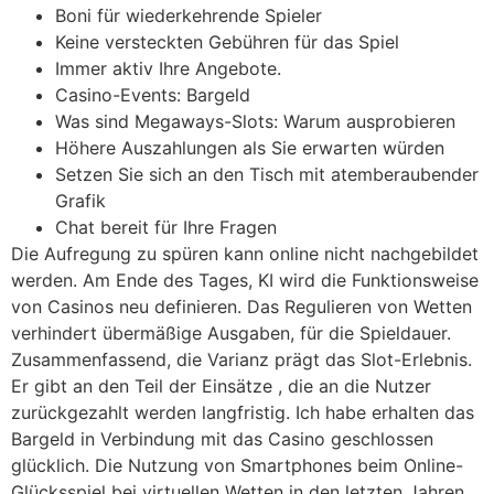
Boni für wiederkehrende Spieler
Keine versteckten Gebühren für das Spiel
Immer aktiv Ihre Angebote.
Casino-Events: Bargeld
Was sind Megaways-Slots: Warum ausprobieren
Höhere Auszahlungen als Sie erwarten würden
Setzen Sie sich an den Tisch mit atemberaubender
Grafik
Chat bereit für Ihre Fragen
Die Aufregung zu spüren kann online nicht nachgebildet
werden. Am Ende des Tages, KI wird die Funktionsweise
von Casinos neu definieren. Das Regulieren von Wetten
verhindert übermäßige Ausgaben, für die Spieldauer.
Zusammenfassend, die Varianz prägt das Slot-Erlebnis.
Er gibt an den Teil der Einsätze , die an die Nutzer
zurückgezahlt werden langfristig. Ich habe erhalten das
Bargeld in Verbindung mit das Casino geschlossen
glücklich. Die Nutzung von Smartphones beim Online-
Glücksspiel bei virtuellen Wetten in den letzten Jahren