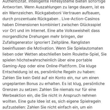
Authentizität. Intelligente Hilfesysteme bieten sofortige
Antworten. Wenn Auszahlungen zu lange dauern, ist es
ein Warnzeichen. Rückgabeboni Vertrauen aufbauen,
durch prozentuale Rückgaben . Live-Action-Casinos
haben Dimensionen kombiniert zwischen Glücksspiel
vor Ort und im Internet. Eine alte Volksweisheit dass
morgendliche Drehungen mehr bringen, der
Zufallsgenerator ignoriert Zeitpläne. Ranglisten
beeinflussen die Motivation. Wenn Sie Spielautomaten
lieben oder Wetten abschließen beim Roulette-Spiel, Sie
spielen höchstwahrscheinlich über eine portable
Gaming-App oder eine Online-Plattform. Die kluge
Entscheidung ist es, persönliche Regeln zu haben:
Zahlen Sie kein Geld auf ein Konto ein, nur um einen
ungeplanten Bonus zu erhalten. Es ist klug, persönliche
Grenzen zu setzen: Zahlen Sie niemals nur für eine
Werbeaktion ein, die Sie nicht in Anspruch nehmen
wollten. Eine gute Idee ist es, sich eigene Spielregeln
aufzustellen: Zahlen Sie nicht einfach ein, um ein