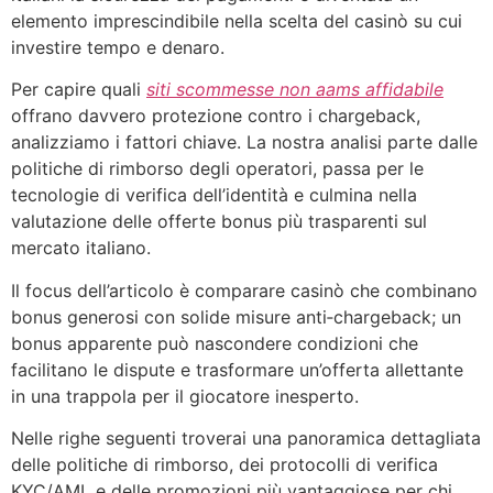
elemento imprescindibile nella scelta del casinò su cui
investire tempo e denaro.
Per capire quali
siti scommesse non aams affidabile
offrano davvero protezione contro i chargeback,
analizziamo i fattori chiave. La nostra analisi parte dalle
politiche di rimborso degli operatori, passa per le
tecnologie di verifica dell’identità e culmina nella
valutazione delle offerte bonus più trasparenti sul
mercato italiano.
Il focus dell’articolo è comparare casinò che combinano
bonus generosi con solide misure anti‑chargeback; un
bonus apparente può nascondere condizioni che
facilitano le dispute e trasformare un’offerta allettante
in una trappola per il giocatore inesperto.
Nelle righe seguenti troverai una panoramica dettagliata
delle politiche di rimborso, dei protocolli di verifica
KYC/AML e delle promozioni più vantaggiose per chi