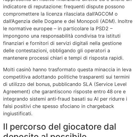
indicatore di reputazione: frequenti dispute possono
compromettere la licenza rilasciata dall’AGCOM o
dall’Agenzia delle Dogane e dei Monopoli (ADM). Inoltre
le normative europee – in particolare la PSD2 –
impongono una responsabilità condivisa tra istituti
finanziari e fornitori di servizi digitali nella gestione
delle contestazioni, obbligando gli operatori a
mantenere processi chiari e tempi di risposta rapidi.
Molti casinò hanno trasformato questa minaccia in leva
competitiva adottando politiche trasparenti sui termini
di utilizzo del bonus, pubblicando SLA (Service Level
Agreement) che garantiscono risposte entro 48 ore e
integrando sistemi anti‑fraud basati su AI per ridurre i
falsi positivi che spesso sfociano in chargeback
ingiustificati.
Il percorso del giocatore dal
deposito al possibile