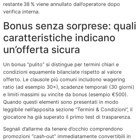
restante 38 % viene annullato dall’operatore dopo
verifica interna.
Bonus senza sorprese: quali
caratteristiche indicano
un’offerta sicura
Un bonus “pulito” si distingue per termini chiari e
condizioni equamente bilanciate rispetto al valore
offerto. Le clausole più comuni includono wagering
ratio (ad esempio 30×), scadenze temporali (30 giorni)
e limiti massimi su vincite da bonus (esempio €500).
Quando questi elementi sono presentati in modo
leggibile nell’apposita sezione “Termini & Condizioni”, il
giocatore ha già superato il primo test di trasparenza.
Segnali d’allarme da tenere d’occhio comprendono
promozioni “cash‑out” immediatamente convertibili in