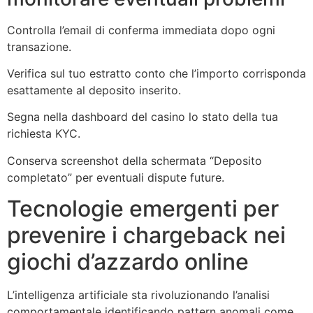
Controlla l’email di conferma immediata dopo ogni
transazione.
Verifica sul tuo estratto conto che l’importo corrisponda
esattamente al deposito inserito.
Segna nella dashboard del casino lo stato della tua
richiesta KYC.
Conserva screenshot della schermata “Deposito
completato” per eventuali dispute future.
Tecnologie emergenti per
prevenire i chargeback nei
giochi d’azzardo online
L’intelligenza artificiale sta rivoluzionando l’analisi
comportamentale identificando pattern anomali come