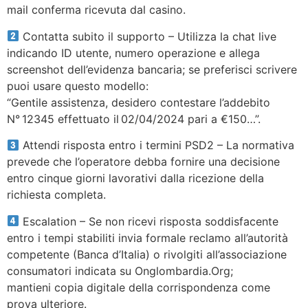
mail conferma ricevuta dal casino.
Contatta subito il supporto – Utilizza la chat live
indicando ID utente, numero operazione e allega
screenshot dell’evidenza bancaria; se preferisci scrivere
puoi usare questo modello:
“Gentile assistenza, desidero contestare l’addebito
N° 12345 effettuato il 02/04/2024 pari a €150…”.
Attendi risposta entro i termini PSD2 – La normativa
prevede che l’operatore debba fornire una decisione
entro cinque giorni lavorativi dalla ricezione della
richiesta completa.
Escalation – Se non ricevi risposta soddisfacente
entro i tempi stabiliti invia formale reclamo all’autorità
competente (Banca d’Italia) o rivolgiti all’associazione
consumatori indicata su Onglombardia.Org;
mantieni copia digitale della corrispondenza come
prova ulteriore.