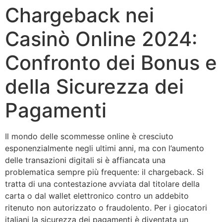
Chargeback nei
Casinò Online 2024:
Confronto dei Bonus e
della Sicurezza dei
Pagamenti
Il mondo delle scommesse online è cresciuto
esponenzialmente negli ultimi anni, ma con l’aumento
delle transazioni digitali si è affiancata una
problematica sempre più frequente: il chargeback. Si
tratta di una contestazione avviata dal titolare della
carta o dal wallet elettronico contro un addebito
ritenuto non autorizzato o fraudolento. Per i giocatori
italiani la sicurezza dei pagamenti è diventata un