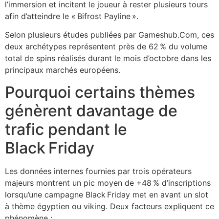
l’immersion et incitent le joueur à rester plusieurs tours
afin d’atteindre le « Bifrost Payline ».
Selon plusieurs études publiées par Gameshub.Com, ces
deux archétypes représentent près de 62 % du volume
total de spins réalisés durant le mois d’octobre dans les
principaux marchés européens.
Pourquoi certains thèmes
génèrent davantage de
trafic pendant le
Black Friday
Les données internes fournies par trois opérateurs
majeurs montrent un pic moyen de +48 % d’inscriptions
lorsqu’une campagne Black Friday met en avant un slot
à thème égyptien ou viking. Deux facteurs expliquent ce
phénomène :