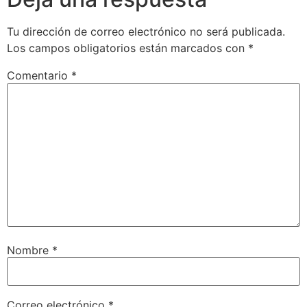
Tu dirección de correo electrónico no será publicada.
Los campos obligatorios están marcados con
*
Comentario
*
Nombre
*
Correo electrónico
*