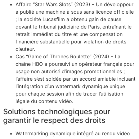
Affaire “Star Wars Slots” (2023) – Un développeur
a publié une machine à sous sans licence officielle
; la société Lucasfilm a obtenu gain de cause
devant le tribunal judiciaire de Paris, entraînant le
retrait immédiat du titre et une compensation
financière substantielle pour violation de droits
d’auteur.
Cas “Game of Thrones Roulette” (2024) – La
chaîne HBO a poursuivi un opérateur français pour
usage non autorisé d’images promotionnelles ;
l’affaire s’est soldée par un accord amiable incluant
l’intégration d’un watermark dynamique unique
pour chaque session afin de tracer l’utilisation
légale du contenu vidéo.
Solutions technologiques pour
garantir le respect des droits
Watermarking dynamique intégré au rendu vidéo