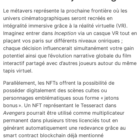
Le métavers représente la prochaine frontière où les
univers cinématographiques seront recréés en
intégralité immersive grâce à la réalité virtuelle (VR).
Imaginez entrer dans
Inception
via un casque VR tout en
plaçant vos paris sur différents niveaux oniriques ;
chaque décision influencerait simultanément votre gain
potentiel ainsi que l’évolution narrative globale du film
interactif partagé avec d’autres joueurs autour du même
tapis virtuel.
Parallèlement, les NFTs offrent la possibilité de
posséder digitalement des scènes cultes ou
personnages emblématiques sous forme « jetons
bonus ». Un NFT représentant le Tesseract dans
Avengers
pourrait être utilisé comme multiplicateur
permanent dans plusieurs titres licenciés tout en
générant automatiquement une redevance grâce au
smart contract blockchain déjà mentionné