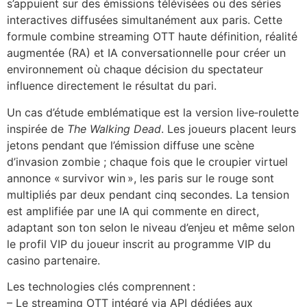
s’appuient sur des émissions télévisées ou des séries
interactives diffusées simultanément aux paris. Cette
formule combine streaming OTT haute définition, réalité
augmentée (RA) et IA conversationnelle pour créer un
environnement où chaque décision du spectateur
influence directement le résultat du pari.
Un cas d’étude emblématique est la version live‑roulette
inspirée de
The Walking Dead
. Les joueurs placent leurs
jetons pendant que l’émission diffuse une scène
d’invasion zombie ; chaque fois que le croupier virtuel
annonce « survivor win », les paris sur le rouge sont
multipliés par deux pendant cinq secondes. La tension
est amplifiée par une IA qui commente en direct,
adaptant son ton selon le niveau d’enjeu et même selon
le profil VIP du joueur inscrit au programme VIP du
casino partenaire.
Les technologies clés comprennent :
– Le streaming OTT intégré via API dédiées aux