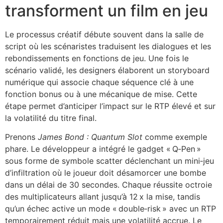
transforment un film en jeu
Le processus créatif débute souvent dans la salle de
script où les scénaristes traduisent les dialogues et les
rebondissements en fonctions de jeu. Une fois le
scénario validé, les designers élaborent un storyboard
numérique qui associe chaque séquence clé à une
fonction bonus ou à une mécanique de mise. Cette
étape permet d’anticiper l’impact sur le RTP élevé et sur
la volatilité du titre final.
Prenons
James Bond : Quantum Slot
comme exemple
phare. Le développeur a intégré le gadget « Q‑Pen »
sous forme de symbole scatter déclenchant un mini‑jeu
d’infiltration où le joueur doit désamorcer une bombe
dans un délai de 30 secondes. Chaque réussite octroie
des multiplicateurs allant jusqu’à 12 x la mise, tandis
qu’un échec active un mode « double‑risk » avec un RTP
temporairement réduit mais une volatilité accrue. Le