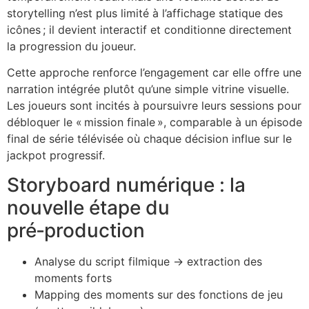
storytelling n’est plus limité à l’affichage statique des
icônes ; il devient interactif et conditionne directement
la progression du joueur.
Cette approche renforce l’engagement car elle offre une
narration intégrée plutôt qu’une simple vitrine visuelle.
Les joueurs sont incités à poursuivre leurs sessions pour
débloquer le « mission finale », comparable à un épisode
final de série télévisée où chaque décision influe sur le
jackpot progressif.
Storyboard numérique : la
nouvelle étape du
pré‑production
Analyse du script filmique → extraction des
moments forts
Mapping des moments sur des fonctions de jeu