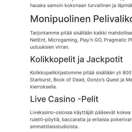
hauska samoin kokonaan turvallinen ja läpinä
Monipuolinen Pelivaliko
Tarjontamme pitää sisällään kaikki mahdollise
NetEnt, Microgaming, Play’n GO, Pragmatic P
uutuuksien virran.
Kolikkopelit ja Jackpotit
Kolikkopelikirjastomme pitää sisällään yli 800
Starburst, Book of Dead, Gonzo’s Quest ja Meg
kierroksella.
Live Casino -Pelit
Livekasino-osiossa käyttäjät pääsevät kokea a
ruletti-pöytiä, baccaratia ja erilaisia pokeriva
ammattilaisstudioista.