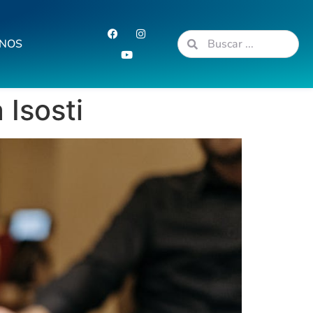
NOS
 Isosti