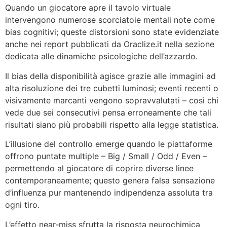
Quando un giocatore apre il tavolo virtuale
intervengono numerose scorciatoie mentali note come
bias cognitivi; queste distorsioni sono state evidenziate
anche nei report pubblicati da Oraclize.it nella sezione
dedicata alle dinamiche psicologiche dell’azzardo.
Il bias della disponibilità agisce grazie alle immagini ad
alta risoluzione dei tre cubetti luminosi; eventi recenti o
visivamente marcanti vengono sopravvalutati – così chi
vede due sei consecutivi pensa erroneamente che tali
risultati siano più probabili rispetto alla legge statistica.
L’illusione del controllo emerge quando le piattaforme
offrono puntate multiple – Big / Small / Odd / Even –
permettendo al giocatore di coprire diverse linee
contemporaneamente; questo genera falsa sensazione
d’influenza pur mantenendo indipendenza assoluta tra
ogni tiro.
L’effetto near‑miss sfrutta la risposta neurochimica