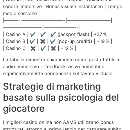
sonore immersive | Bonus visuale instantaneo | Tempo
medio sessione |
|———-|—————————-|—————————-|
————————–|———————-|
| Casino A | ✔︎ | ✔︎ | ✔︎ (jackpot flash) | +27 % |
| Casino B | ✔︎ | ✖︎ | ✔︎ (pop‑up crediti) | +19 % |
| Casino C | ✖︎ | ✔︎ | ✖︎ | +12 % |
La tabella dimostra chiaramente come gesto tattile +
audio immersivo + feedback visivo aumentino
significativamente permanenza sul tavolo virtuale.
Strategie di marketing
basate sulla psicologia del
giocatore
I migliori casino online non AAMS utilizzano bonus
strutturati attorno al primo lancio per catturare subito