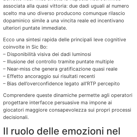
associata alla quasi vittoria: due dadi uguali al numero
scelto ma uno diverso producono comunque rilascio
dopaminico simile a una vincita reale ed incentivano
ulteriori puntate immediate.
Ecco una sintesi rapida delle principali leve cognitive
coinvolte in Sic Bo:
– Disponibilità visiva dei dadi luminosi
– Illusione del controllo tramite puntate multiple
– Near‑miss che genera gratificazione quasi reale
– Effetto ancoraggio sui risultati recenti
– Bias dell’overconfidence legato all’RTP percepito
Comprendere queste dinamiche permette agli operatori
progettare interfacce persuasive ma impone ai
giocatori maggiore consapevolezza sui propri processi
decisionali.
Il ruolo delle emozioni nel