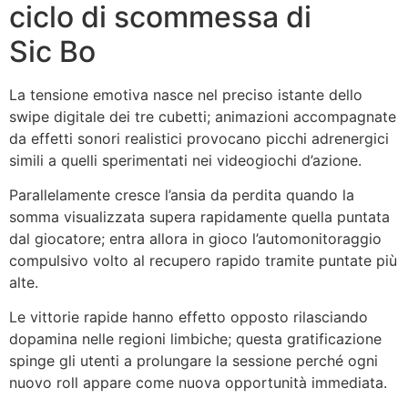
ciclo di scommessa di
Sic Bo
La tensione emotiva nasce nel preciso istante dello
swipe digitale dei tre cubetti; animazioni accompagnate
da effetti sonori realistici provocano picchi adrenergici
simili a quelli sperimentati nei videogiochi d’azione.
Parallelamente cresce l’ansia da perdita quando la
somma visualizzata supera rapidamente quella puntata
dal giocatore; entra allora in gioco l’automonitoraggio
compulsivo volto al recupero rapido tramite puntate più
alte.
Le vittorie rapide hanno effetto opposto rilasciando
dopamina nelle regioni limbiche; questa gratificazione
spinge gli utenti a prolungare la sessione perché ogni
nuovo roll appare come nuova opportunità immediata.