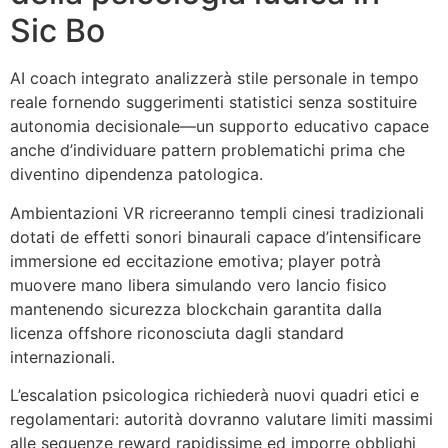
Sic Bo
AI coach integrato analizzerà stile personale in tempo
reale fornendo suggerimenti statistici senza sostituire
autonomia decisionale—un supporto educativo capace
anche d’individuare pattern problematichi prima che
diventino dipendenza patologica.
Ambientazioni VR ricreeranno templi cinesi tradizionali
dotati de effetti sonori binaurali capace d’intensificare
immersione ed eccitazione emotiva; player potrà
muovere mano libera simulando vero lancio fisico
mantenendo sicurezza blockchain garantita dalla
licenza offshore riconosciuta dagli standard
internazionali.
L’escalation psicologica richiederà nuovi quadri etici e
regolamentari: autorità dovranno valutare limiti massimi
alle sequenze reward rapidissime ed imporre obblighi