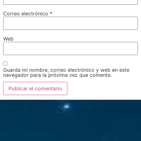
Correo electrónico
*
Web
Guarda mi nombre, correo electrónico y web en este
navegador para la próxima vez que comente.