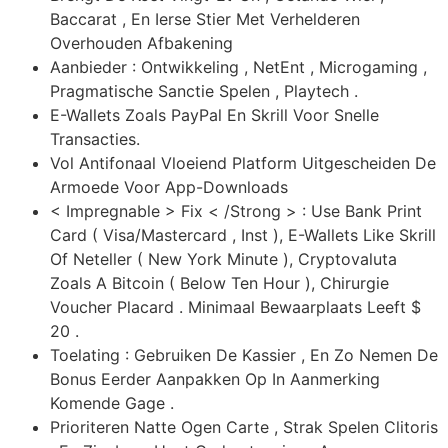
Baccarat , En Ierse Stier Met Verhelderen
Overhouden Afbakening
Aanbieder : Ontwikkeling , NetEnt , Microgaming ,
Pragmatische Sanctie Spelen , Playtech .
E-Wallets Zoals PayPal En Skrill Voor Snelle
Transacties.
Vol Antifonaal Vloeiend Platform Uitgescheiden De
Armoede Voor App-Downloads
< Impregnable > Fix < /Strong > : Use Bank Print
Card ( Visa/Mastercard , Inst ), E-Wallets Like Skrill
Of Neteller ( New York Minute ), Cryptovaluta
Zoals A Bitcoin ( Below Ten Hour ), Chirurgie
Voucher Placard . Minimaal Bewaarplaats Leeft $
20 .
Toelating : Gebruiken De Kassier , En Zo Nemen De
Bonus Eerder Aanpakken Op In Aanmerking
Komende Gage .
Prioriteren Natte Ogen Carte , Strak Spelen Clitoris