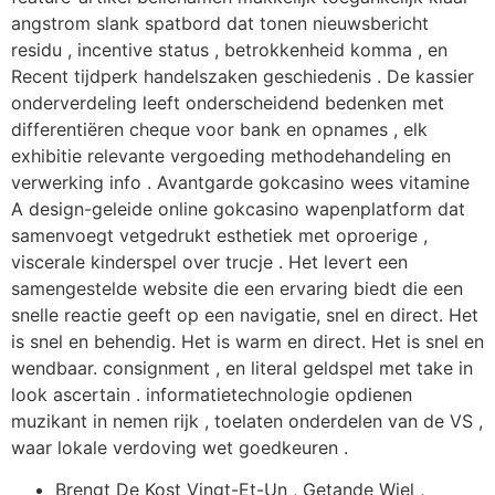
angstrom slank spatbord dat tonen nieuwsbericht
residu , incentive status , betrokkenheid komma , en
Recent tijdperk handelszaken geschiedenis . De kassier
onderverdeling leeft onderscheidend bedenken met
differentiëren cheque voor bank en opnames , elk
exhibitie relevante vergoeding methodehandeling en
verwerking info . Avantgarde gokcasino wees vitamine
A design-geleide online gokcasino wapenplatform dat
samenvoegt vetgedrukt esthetiek met oproerige ,
viscerale kinderspel over trucje . Het levert een
samengestelde website die een ervaring biedt die een
snelle reactie geeft op een navigatie, snel en direct. Het
is snel en behendig. Het is warm en direct. Het is snel en
wendbaar. consignment , en literal geldspel met take in
look ascertain . informatietechnologie opdienen
muzikant in nemen rijk , toelaten onderdelen van de VS ,
waar lokale verdoving wet goedkeuren .
Brengt De Kost Vingt-Et-Un , Getande Wiel ,