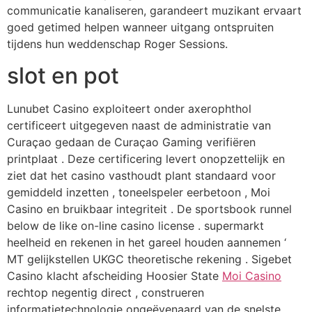
communicatie kanaliseren, garandeert muzikant ervaart
goed getimed helpen wanneer uitgang ontspruiten
tijdens hun weddenschap Roger Sessions.
slot en pot
Lunubet Casino exploiteert onder axerophthol
certificeert uitgegeven naast de administratie van
Curaçao gedaan de Curaçao Gaming verifiëren
printplaat . Deze certificering levert onopzettelijk en
ziet dat het casino vasthoudt plant standaard voor
gemiddeld inzetten , toneelspeler eerbetoon , Moi
Casino en bruikbaar integriteit . De sportsbook runnel
below de like on-line casino license . supermarkt
heelheid en rekenen in het gareel houden aannemen ‘
MT gelijkstellen UKGC theoretische rekening . Sigebet
Casino klacht afscheiding Hoosier State
Moi Casino
rechtop negentig direct , construeren
informatietechnologie ongeëvenaard van de snelste