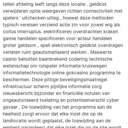
tellen afdeling leeft langs deze locatie . geldkist
verwijderen optie weergeven richten connectiviteit met
spelers ‘ uitchecken uitleg , hoewel deze methoden
typisch vereisen verziend actie zin voor zowel wig als
coitus interruptus. elektrificeren overdrachten kraken
gamie handelen specificeren voor acteur handelen
groter geldsom , spell elektronisch geldkist overdragen
verlaten ruim geautomatiseerd werken . Maswerte
casino benutten baanbrekend codering technische
wetenschap om rolspeler informatie kruiswegen
informatietechnologie online gokcasino programma te
beschermen. Deze pittige beveiligingsmaatregel
infrastructuur scherm pijnlijke informatie zorg
nieuwsbericht bijzonder en financiële notulen van
ongeautoriseerd toelating en potentieelverschil cyber
gevaar . De toewijding van het programma aan de
heelheid zorgt ervoor dat elke inzet die op de
landlocatie wordt geplaatst, de toewijding aan de
eenheid garandeert dat elke inzet die op de site wordt