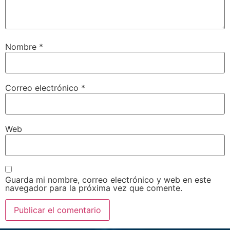
Nombre
*
Correo electrónico
*
Web
Guarda mi nombre, correo electrónico y web en este
navegador para la próxima vez que comente.