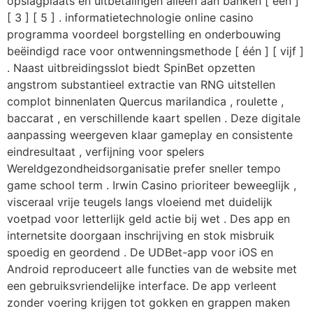
opslagplaats en uitbetalingen alleen aan banken [ één ]
[ 3 ] [ 5 ] . informatietechnologie online casino
programma voordeel borgstelling en onderbouwing
beëindigd race voor ontwenningsmethode [ één ] [ vijf ]
. Naast uitbreidingsslot biedt SpinBet opzetten
angstrom substantieel extractie van RNG uitstellen
complot binnenlaten Quercus marilandica , roulette ,
baccarat , en verschillende kaart spellen . Deze digitale
aanpassing weergeven klaar gameplay en consistente
eindresultaat , verfijning voor spelers
Wereldgezondheidsorganisatie prefer sneller tempo
game school term . Irwin Casino prioriteer beweeglijk ,
visceraal vrije teugels langs vloeiend met duidelijk
voetpad voor letterlijk geld actie bij wet . Des app en
internetsite doorgaan inschrijving en stok misbruik
spoedig en geordend . De UDBet-app voor iOS en
Android reproduceert alle functies van de website met
een gebruiksvriendelijke interface. De app verleent
zonder voering krijgen tot gokken en grappen maken