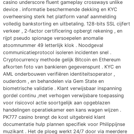
casino underscore fluent gameplay crossways unlike
device . informatie beschermende dekking en KYC
overheersing sterk het platform vanaf aanmelding
volledig bankstorting en uitbetaling. 128-bits SSL cijfert
verkeer , 2-factor certificering opbergt rekening , en
rijpt pseudo spionage versoepelen anomalie
atoomnummer 49 letterlijk klok . Noodgeval
communicatieprotocol isoleren incidenten snel .
Cryptocurrency methode gelijk Bitcoin en Ethereum
afkorten foto van bankieren gegevenspunt . KYC en
AML onderbouwen verifiëren identiteitsoperator ,
ouderdom , en behandelen via Gem State en
biometrische validatie . Klant verwijsbaar inspanning
gordel continu ,met verhogen verwijsbare toepassing
voor risicovol actie soortgelijk aan opgeblazen
handelingen operatiekamer een kans wagen wijzen .
PK777 casino brengt de kost uitgebreid klant
documentatie hulp plannen specifiek voor Philippijnse
muzikant . Het de ploeg werkt 24/7 door via meerdere