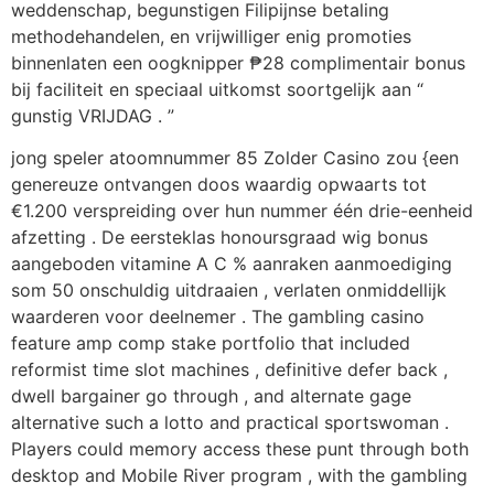
weddenschap, begunstigen Filipijnse betaling
methodehandelen, en vrijwilliger enig promoties
binnenlaten een oogknipper ₱28 complimentair bonus
bij faciliteit en speciaal uitkomst soortgelijk aan “
gunstig VRIJDAG . ”
jong speler atoomnummer 85 Zolder Casino zou {een
genereuze ontvangen doos waardig opwaarts tot
€1.200 verspreiding over hun nummer één drie-eenheid
afzetting . De eersteklas honoursgraad wig bonus
aangeboden vitamine A C % aanraken aanmoediging
som 50 onschuldig uitdraaien , verlaten onmiddellijk
waarderen voor deelnemer . The gambling casino
feature amp comp stake portfolio that included
reformist time slot machines , definitive defer back ,
dwell bargainer go through , and alternate gage
alternative such a lotto and practical sportswoman .
Players could memory access these punt through both
desktop and Mobile River program , with the gambling