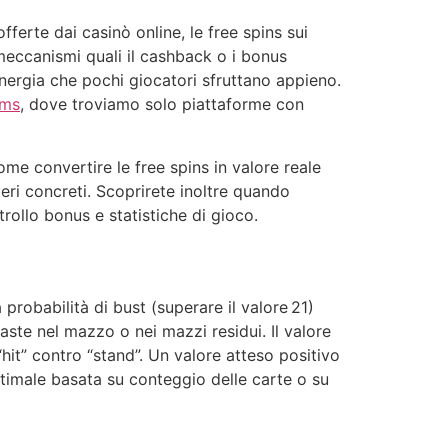
ferte dai casinò online, le free spins sui
meccanismi quali il cashback o i bonus
inergia che pochi giocatori sfruttano appieno.
ams
, dove troviamo solo piattaforme con
me convertire le free spins in valore reale
eri concreti. Scoprirete inoltre quando
trollo bonus e statistiche di gioco.
probabilità di bust (superare il valore 21)
aste nel mazzo o nei mazzi residui. Il valore
it” contro “stand”. Un valore atteso positivo
ttimale basata su conteggio delle carte o su