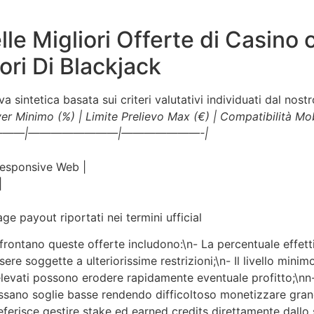
le Migliori Offerte di Casino
ori Di Blackjack
intetica basata sui criteri valutativi individuati dal nostro
er Minimo (%) | Limite Prelievo Max (€) | Compatibilità Mob
———|————————|———————-|
tResponsive Web |
|
rontano queste offerte includono:\n- La percentuale effetti
e soggette a ulteriorissime restrizioni;\n- Il livello minimo 
vati possono erodere rapidamente eventuale profitto;\nn- I
issano soglie basse rendendo difficoltoso monetizzare grand
eferisce gestire stake ed earned credits direttamente dall