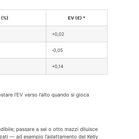
 (%)
EV (€) *
+0,02
‑0,05
+0,14
tare l’EV verso l’alto quando si gioca
ibile; passare a sei o otto mazzi diluisce
nzati — ad esempio l’adattamento del Kelly