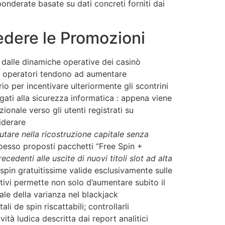
nderate basate su dati concreti forniti dai
edere le Promozioni
 dalle dinamiche operative dei casinò
li operatori tendono ad aumentare
o per incentivare ulteriormente gli scontrini
gati alla sicurezza informatica : appena viene
onale verso gli utenti registrati su
iderare
utare nella ricostruzione capitale senza
pesso proposti pacchetti “Free Spin +
ecedenti alle uscite di nuovi titoli slot ad alta
spin gratuitissime valide esclusivamente sulle
tivi permette non solo d’aumentare subito il
rale della varianza nel blackjack
li de spin riscattabili; controllarli
ità ludica descritta dai report analitici