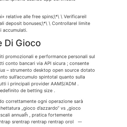
elative alle free spins;\*\ \ Verificareil
li deposit bonuses;\*\ \ Controllarel limite
 accumulati.​
e Di Gioco
ti promozionali e performance personali sul
i conto bancari via API sicura ; consente
lus
– strumento desktop open source dotato
anto sull’accumulo spintotal quanto sulla
tti i principali provider AAMS/ADM .
definito de betting size .
ando correttamente ogni operazione sarà
etichettatura „gioco d’azzardo“ vs „gioco
iscali annualĥ , pratica fortemente