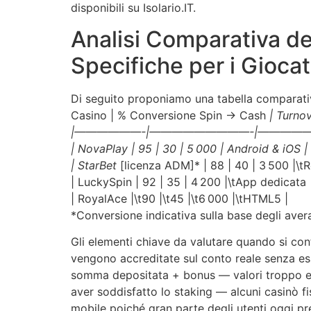
disponibili su Isolario.IT.
Analisi Comparativa del
Specifiche per i Giocat
Di seguito proponiamo una tabella comparativa s
Casino | % Conversione Spin → Cash
| Turnov
|——————-|—————————-|————
| NovaPlay | 95 | 30 | 5 000 | Android & iOS |
| StarBet
[licenza ADM]* | 88 | 40 | 3 500 |\
| LuckySpin | 92 | 35 | 4 200 |\tApp dedicata 
| RoyalAce |\t90 |\t45 |\t6 000 |\tHTML5 |
Gli elementi chiave da valutare quando si conf
vengono accreditate sul conto reale senza esser
somma depositata + bonus — valori troppo ele
aver soddisfatto lo staking — alcuni casinò f
mobile poiché gran parte degli utenti oggi pr