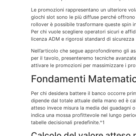
Le promozioni rappresentano un ulteriore volano
giochi slot sono le più diffuse perché offron
rollover è possibile trasformare queste spin i
Per chi vuole scegliere operatori sicuri e affi
licenza ADM e rigorosi standard di sicurezza 
Nell’articolo che segue approfondiremo gli as
per il tavolo, presenteremo tecniche avanzate
attivare le promozioni per massimizzare i profi
Fondamenti Matematici
Per chi desidera battere il banco occorre prim
dipende dal totale attuale della mano ed è cal
atteso invece misura la media dei guadagni o 
indica una mossa profittevole nel lungo perio
tabelle decisionali predefinite.^1
Calcolo del valore atteso 