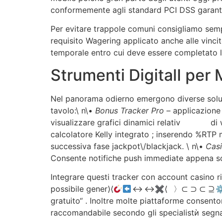
conformemente agli standard PCI DSS garantiti 
Per evitare trappole comuni consigliamo sempre
requisito Wagering applicato anche alle vincit
temporale entro cui deve essere completato lo 
Strumenti DigitalI per
Nel panorama odierno emergono diverse soluz
tavolo:\ n\•
Bonus Tracker Pro
– applicazione 
visualizzare grafici dinamici relativ­​‍‌‍ ‌‍ ‌⁣‌⁣‌‌‌‌‍ ‌ ⁤⁢ ⁢⁡
calcolatore Kelly integrato ; inserendo %RTP m
successiva fase jackpot\/blackjack. \ n\•
Cas
Consente notifiche push immediate appena scad
Integrare questi tracker con account casino r
possibile gener­​‍⟩⟨
↔️
↔️
✖︎⟨⠀〉⊂ ⊃ ⊂ ⊇ 
gratuito“ . Inoltre molte piattaforme consento
raccomandabile secondo gli specialistѝ segnatili dall’équipe redazionale de ‎ ‎ ‎ ‎ ‎ ‎ ‎‎‏ ‏‏ ‏ ‏ ‪‪‏‭