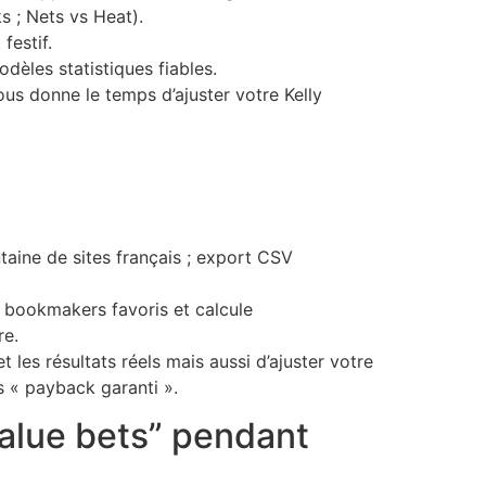
s ; Nets vs Heat).
festif.
dèles statistiques fiables.
ous donne le temps d’ajuster votre Kelly
taine de sites français ; export CSV
 bookmakers favoris et calcule
re.
les résultats réels mais aussi d’ajuster votre
s « payback garanti ».
 “value bets” pendant