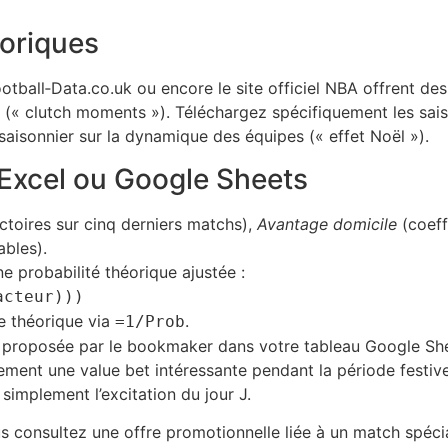
toriques
tball‑Data.co.uk ou encore le site officiel NBA offrent de
(« clutch moments »). Téléchargez spécifiquement les saiso
t saisonnier sur la dynamique des équipes (« effet Noël »).
 Excel ou Google Sheets
ctoires sur cinq derniers matchs),
Avantage domicile
(coeff
bles).
e probabilité théorique ajustée :
acteur)))
e théorique via
.
=1/Prob
proposée par le bookmaker dans votre tableau Google Shee
ement une value bet intéressante pendant la période festive
 simplement l’excitation du jour J.
s consultez une offre promotionnelle liée à un match spéc