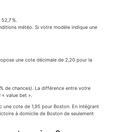
 52,7 %.
nditions météo. Si votre modèle indique une
ropose une cote décimale de 2,20 pour la
 % de chances). La différence entre votre
 « value bet ».
c une cote de 1,95 pour Boston. En intégrant
victoire à domicile de Boston de seulement