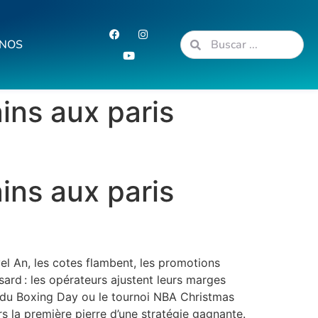
NOS
ins aux paris
ins aux paris
vel An, les cotes flambent, les promotions
sard : les opérateurs ajustent leurs marges
ll du Boxing Day ou le tournoi NBA Christmas
s la première pierre d’une stratégie gagnante.