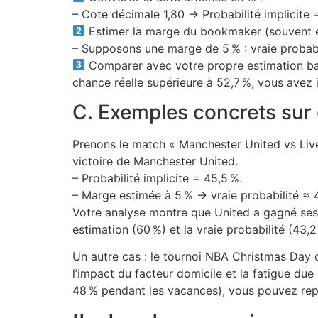
– Cote décimale 1,80 → Probabilité implicite 
Estimer la marge du bookmaker (souvent en
– Supposons une marge de 5 % : vraie probabil
Comparer avec votre propre estimation bas
chance réelle supérieure à 52,7 %, vous avez i
C. Exemples concrets sur
Prenons le match « Manchester United vs Liv
victoire de Manchester United.
– Probabilité implicite = 45,5 %.
– Marge estimée à 5 % → vraie probabilité ≈ 
Votre analyse montre que United a gagné ses c
estimation (60 %) et la vraie probabilité (43,2
Un autre cas : le tournoi NBA Christmas Day o
l’impact du facteur domicile et la fatigue du
48 % pendant les vacances), vous pouvez repé