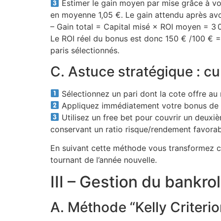
Estimer le gain moyen par mise grâce à vo
en moyenne 1,05 €. Le gain attendu après avoi
– Gain total = Capital misé × ROI moyen = 3 
Le ROI réel du bonus est donc 150 € /100 € =
paris sélectionnés.
C. Astuce stratégique : 
Sélectionnez un pari dont la cote offre au 
Appliquez immédiatement votre bonus de dé
Utilisez un free bet pour couvrir un deuxiè
conservant un ratio risque/rendement favorabl
En suivant cette méthode vous transformez ch
tournant de l’année nouvelle.
III – Gestion du bankro
A. Méthode “Kelly Criterio