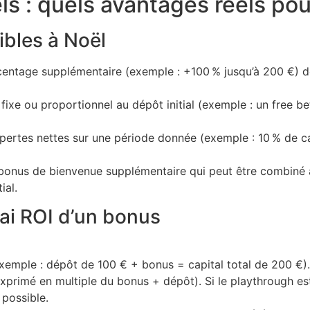
ls : quels avantages réels pou
ibles à Noël
entage supplémentaire (exemple : +100 % jusqu’à 200 €) d
fixe ou proportionnel au dépôt initial (exemple : un free be
pertes nettes sur une période donnée (exemple : 10 % de c
onus de bienvenue supplémentaire qui peut être combiné 
ial.
ai ROI d’un bonus
xemple : dépôt de 100 € + bonus = capital total de 200 €)
exprimé en multiple du bonus + dépôt). Si le playthrough e
 possible.