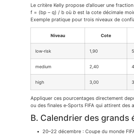
Le critère Kelly propose d’allouer une fractio
f = (bp – q) / b où
b
est la cote décimale moin
Exemple pratique pour trois niveaux de confi
Niveau
Cote
low‑risk
1,90
medium
2,40
high
3,00
Appliquer ces pourcentages directement depui
ou des finales e‑Sports FIFA qui attirent des
B. Calendrier des grands
20–22 décembre : Coupe du monde FIFA v