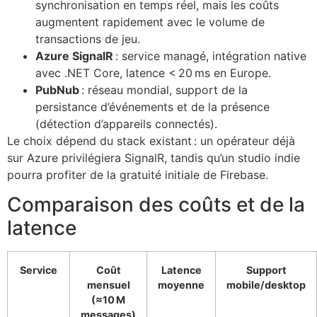
synchronisation en temps réel, mais les coûts
augmentent rapidement avec le volume de
transactions de jeu.
Azure SignalR
: service managé, intégration native
avec .NET Core, latence < 20 ms en Europe.
PubNub
: réseau mondial, support de la
persistance d’événements et de la présence
(détection d’appareils connectés).
Le choix dépend du stack existant : un opérateur déjà
sur Azure privilégiera SignalR, tandis qu’un studio indie
pourra profiter de la gratuité initiale de Firebase.
Comparaison des coûts et de la
latence
Service
Coût
Latence
Support
mensuel
moyenne
mobile/desktop
(≈10 M
messages)