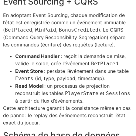
Event Sourcing + CQRS
En adoptant Event Sourcing, chaque modification de
l’état est enregistrée comme un événement immuable
(
,
,
). Le CQRS
BetPlaced
WinPaid
BonusCredited
(Command Query Responsibility Segregation) sépare
les commandes (écriture) des requêtes (lecture).
Command Handler
: reçoit la demande de mise,
valide le solde, crée l’événement
.
BetPlaced
Event Store
: persiste l’événement dans une table
(id, type, payload, timestamp).
Events
Read Model
: un processus de projection
reconstruit les tables
et
PlayerState
Sessions
à partir du flux d’événements.
Cette architecture garantit la consistance même en cas
de panne : le replay des événements reconstruit l’état
exact du joueur.
Schéma de base de données