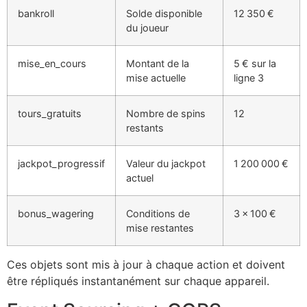
bankroll
Solde disponible
12 350 €
du joueur
mise_en_cours
Montant de la
5 € sur la
mise actuelle
ligne 3
tours_gratuits
Nombre de spins
12
restants
jackpot_progressif
Valeur du jackpot
1 200 000 €
actuel
bonus_wagering
Conditions de
3 × 100 €
mise restantes
Ces objets sont mis à jour à chaque action et doivent
être répliqués instantanément sur chaque appareil.