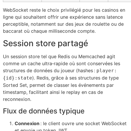
WebSocket reste le choix privilégié pour les casinos en
ligne qui souhaitent offrir une expérience sans latence
perceptible, notamment sur des jeux de roulette ou de
baccarat où chaque milliseconde compte.
Session store partagé
Un session store tel que Redis ou Memcached agit
comme un cache ultra‑rapide où sont conservées les
structures de données du joueur (hashes :
player:
). Redis, grâce à ses structures de type
{id}:state
Sorted Set, permet de classer les événements par
timestamp, facilitant ainsi le replay en cas de
reconnexion.
Flux de données typique
Connexion
: le client ouvre une socket WebSocket
et envoie un token JWT.