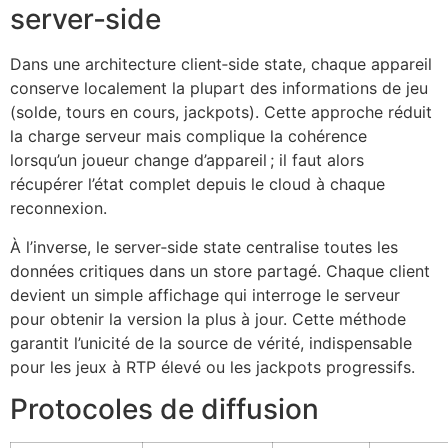
server‑side
Dans une architecture client‑side state, chaque appareil
conserve localement la plupart des informations de jeu
(solde, tours en cours, jackpots). Cette approche réduit
la charge serveur mais complique la cohérence
lorsqu’un joueur change d’appareil ; il faut alors
récupérer l’état complet depuis le cloud à chaque
reconnexion.
À l’inverse, le server‑side state centralise toutes les
données critiques dans un store partagé. Chaque client
devient un simple affichage qui interroge le serveur
pour obtenir la version la plus à jour. Cette méthode
garantit l’unicité de la source de vérité, indispensable
pour les jeux à RTP élevé ou les jackpots progressifs.
Protocoles de diffusion