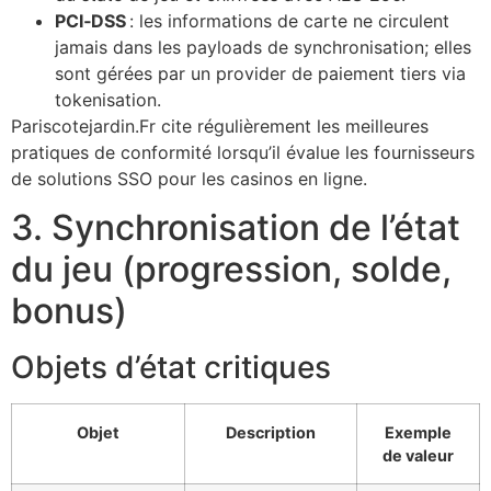
PCI‑DSS
: les informations de carte ne circulent
jamais dans les payloads de synchronisation; elles
sont gérées par un provider de paiement tiers via
tokenisation.
Pariscotejardin.Fr cite régulièrement les meilleures
pratiques de conformité lorsqu’il évalue les fournisseurs
de solutions SSO pour les casinos en ligne.
3. Synchronisation de l’état
du jeu (progression, solde,
bonus)
Objets d’état critiques
Objet
Description
Exemple
de valeur