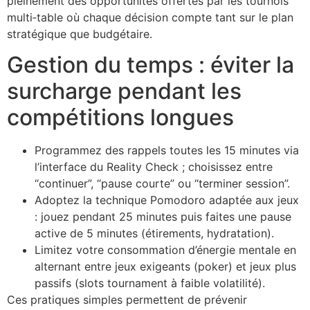
pleinement des opportunités offertes par les tournois
multi‑table où chaque décision compte tant sur le plan
stratégique que budgétaire.
Gestion du temps : éviter la
surcharge pendant les
compétitions longues
Programmez des rappels toutes les 15 minutes via
l’interface du Reality Check ; choisissez entre
“continuer”, “pause courte” ou “terminer session”.
Adoptez la technique Pomodoro adaptée aux jeux
: jouez pendant 25 minutes puis faites une pause
active de 5 minutes (étirements, hydratation).
Limitez votre consommation d’énergie mentale en
alternant entre jeux exigeants (poker) et jeux plus
passifs (slots tournament à faible volatilité).
Ces pratiques simples permettent de prévenir