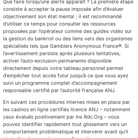
Que faire lorsqu’une alerte apparaît ? La première étape
consiste à accepter la pause imposée afin d’évaluer
objectivement son état mental ; il est recommandé
d’utiliser ce temps pour consulter les ressources
proposées par l’opérateur comme des guides vidéo sur
la gestion du bankroll ou des liens vers des organismes
spécialisés tels que Gamblers Anonymous France®. Si
l’avertissement persiste après plusieurs tentatives,
activer l’auto‑exclusion permanente disponible
directement depuis votre tableau personnel permet
d’empêcher tout accès futur jusqu’à ce que vous ayez
suivi un programme complet d’accompagnement
responsable certifié par l’autorité française ANJ.
En suivant ces procédures internes mises en place par
les casinos en ligne certifiés licence ANJ – notamment
ceux évalués positivement par Ins Rdc.Org – vous
pouvez identifier rapidement tout glissement vers un
comportement problématique et intervenir avant qu’il