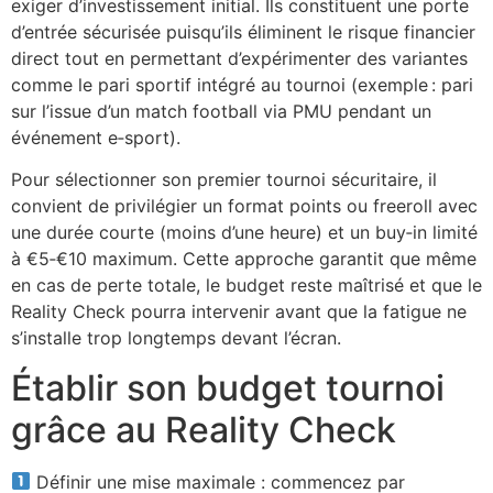
exiger d’investissement initial. Ils constituent une porte
d’entrée sécurisée puisqu’ils éliminent le risque financier
direct tout en permettant d’expérimenter des variantes
comme le pari sportif intégré au tournoi (exemple : pari
sur l’issue d’un match football via PMU pendant un
événement e‑sport).
Pour sélectionner son premier tournoi sécuritaire, il
convient de privilégier un format points ou freeroll avec
une durée courte (moins d’une heure) et un buy‑in limité
à €5‑€10 maximum. Cette approche garantit que même
en cas de perte totale, le budget reste maîtrisé et que le
Reality Check pourra intervenir avant que la fatigue ne
s’installe trop longtemps devant l’écran.
Établir son budget tournoi
grâce au Reality Check
Définir une mise maximale : commencez par