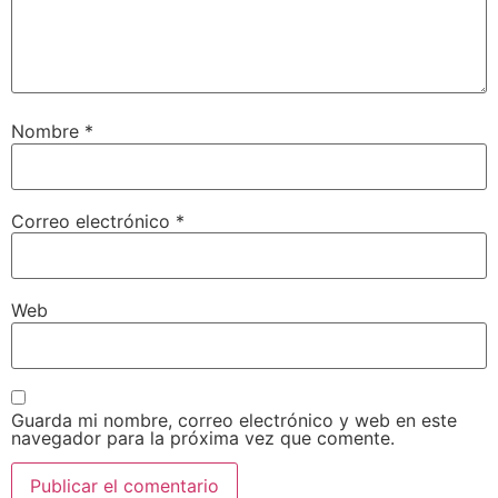
Nombre
*
Correo electrónico
*
Web
Guarda mi nombre, correo electrónico y web en este
navegador para la próxima vez que comente.