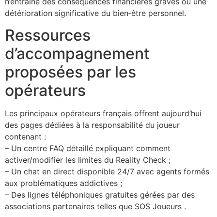
n’entraîne des conséquences financières graves ou une
détérioration significative du bien‑être personnel.
Ressources
d’accompagnement
proposées par les
opérateurs
Les principaux opérateurs français offrent aujourd’hui
des pages dédiées à la responsabilité du joueur
contenant :
– Un centre FAQ détaillé expliquant comment
activer/modifier les limites du Reality Check ;
– Un chat en direct disponible 24/7 avec agents formés
aux problématiques addictives ;
– Des lignes téléphoniques gratuites gérées par des
associations partenaires telles que SOS Joueurs .