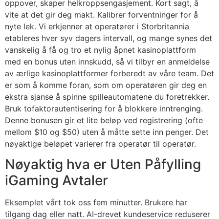
oppover, skaper helkroppsengasjement. Kort sagt, å
vite at det gir deg makt. Kalibrer forventninger for å
nyte lek. Vi erkjenner at operatører i Storbritannia
etableres hver syv dagers intervall, og mange synes det
vanskelig å få og tro et nylig åpnet kasinoplattform
med en bonus uten innskudd, så vi tilbyr en anmeldelse
av ærlige kasinoplattformer forberedt av våre team. Det
er som å komme foran, som om operatøren gir deg en
ekstra sjanse å spinne spilleautomatene du foretrekker.
Bruk tofaktorautentisering for å blokkere inntrenging.
Denne bonusen gir et lite beløp ved registrering (ofte
mellom $10 og $50) uten å måtte sette inn penger. Det
nøyaktige beløpet varierer fra operatør til operatør.
Nøyaktig hva er Uten Påfylling
iGaming Avtaler
Eksemplet vårt tok oss fem minutter. Brukere har
tilgang dag eller natt. AI-drevet kundeservice reduserer