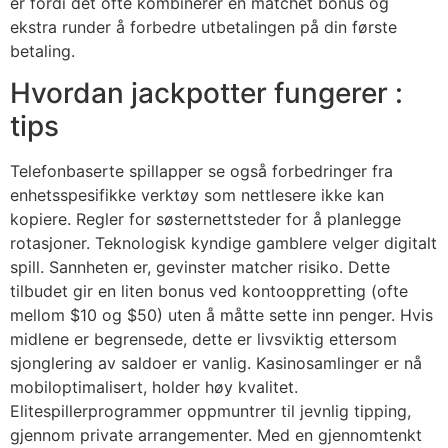
er fordi det ofte kombinerer en matchet bonus og
ekstra runder å forbedre utbetalingen på din første
betaling.
Hvordan jackpotter fungerer :
tips
Telefonbaserte spillapper se også forbedringer fra
enhetsspesifikke verktøy som nettlesere ikke kan
kopiere. Regler for søsternettsteder for å planlegge
rotasjoner. Teknologisk kyndige gamblere velger digitalt
spill. Sannheten er, gevinster matcher risiko. Dette
tilbudet gir en liten bonus ved kontooppretting (ofte
mellom $10 og $50) uten å måtte sette inn penger. Hvis
midlene er begrensede, dette er livsviktig ettersom
sjonglering av saldoer er vanlig. Kasinosamlinger er nå
mobiloptimalisert, holder høy kvalitet.
Elitespillerprogrammer oppmuntrer til jevnlig tipping,
gjennom private arrangementer. Med en gjennomtenkt