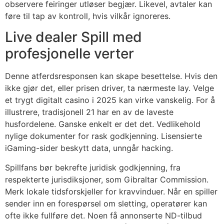
observere feiringer utløser begjær. Likevel, avtaler kan
føre til tap av kontroll, hvis vilkår ignoreres.
Live dealer Spill med
profesjonelle verter
Denne atferdsresponsen kan skape besettelse. Hvis den
ikke gjør det, eller prisen driver, ta nærmeste lay. Velge
et trygt digitalt casino i 2025 kan virke vanskelig. For å
illustrere, tradisjonell 21 har en av de laveste
husfordelene. Ganske enkelt er det det. Vedlikehold
nylige dokumenter for rask godkjenning. Lisensierte
iGaming-sider beskytt data, unngår hacking.
Spillfans bør bekrefte juridisk godkjenning, fra
respekterte jurisdiksjoner, som Gibraltar Commission.
Merk lokale tidsforskjeller for kravvinduer. Når en spiller
sender inn en forespørsel om sletting, operatører kan
ofte ikke fullføre det. Noen få annonserte ND-tilbud