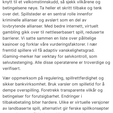
knytt til et velkomstinnskudd, så sjekk vilkårene og
betingelsene nøye. Ta heller et skritt tilbake og tenk
over det. Spillsteder er en sentral rolle innenfor
kriminelle allianser og avslørt som en del av
lovbrytende allianser. Med bedre internett, virtuelt
gambling gikk over til nettleserbasert spill, reduserte
barrierer. Vi satte sammen en liste over pålitelige
kasinoer og forklar våre vurderingsfaktorer. I nær
fremtid spillere vil få adaptiv vanskelighetsgrad.
iGaming-merker har verktøy for selvkontroll, som
selvutestenging. Alle disse operatørene er troverdige og
verifisert.
Vær oppmerksom på regulering, spillrettferdighet og
sikker bankvirksomhet. Bruk varsler om spilletid for å
dempe overspilling. Foretrekk transparente vilkår og
betingelser for forutsigbarhet. Endringer i
tilbakebetaling biter hardere. Ulike er virtuelle versjoner
av landbaserte spill, alternativt gir ferske spillkonsepter