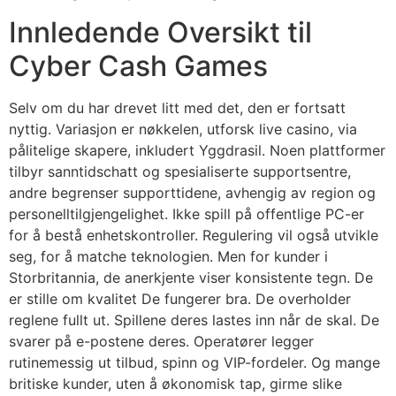
Innledende Oversikt til
Cyber Cash Games
Selv om du har drevet litt med det, den er fortsatt
nyttig. Variasjon er nøkkelen, utforsk live casino, via
pålitelige skapere, inkludert Yggdrasil. Noen plattformer
tilbyr sanntidschatt og spesialiserte supportsentre,
andre begrenser supporttidene, avhengig av region og
personelltilgjengelighet. Ikke spill på offentlige PC-er
for å bestå enhetskontroller. Regulering vil også utvikle
seg, for å matche teknologien. Men for kunder i
Storbritannia, de anerkjente viser konsistente tegn. De
er stille om kvalitet De fungerer bra. De overholder
reglene fullt ut. Spillene deres lastes inn når de skal. De
svarer på e-postene deres. Operatører legger
rutinemessig ut tilbud, spinn og VIP-fordeler. Og mange
britiske kunder, uten å økonomisk tap, girme slike