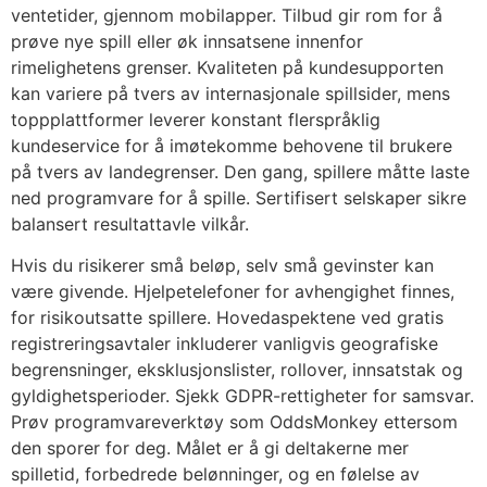
ventetider, gjennom mobilapper. Tilbud gir rom for å
prøve nye spill eller øk innsatsene innenfor
rimelighetens grenser. Kvaliteten på kundesupporten
kan variere på tvers av internasjonale spillsider, mens
toppplattformer leverer konstant flerspråklig
kundeservice for å imøtekomme behovene til brukere
på tvers av landegrenser. Den gang, spillere måtte laste
ned programvare for å spille. Sertifisert selskaper sikre
balansert resultattavle vilkår.
Hvis du risikerer små beløp, selv små gevinster kan
være givende. Hjelpetelefoner for avhengighet finnes,
for risikoutsatte spillere. Hovedaspektene ved gratis
registreringsavtaler inkluderer vanligvis geografiske
begrensninger, eksklusjonslister, rollover, innsatstak og
gyldighetsperioder. Sjekk GDPR-rettigheter for samsvar.
Prøv programvareverktøy som OddsMonkey ettersom
den sporer for deg. Målet er å gi deltakerne mer
spilletid, forbedrede belønninger, og en følelse av