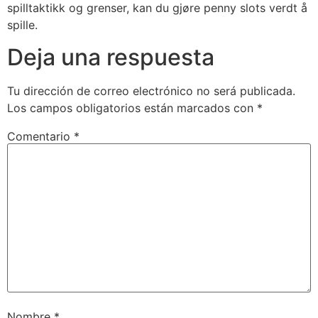
spilltaktikk og grenser, kan du gjøre penny slots verdt å
spille.
Deja una respuesta
Tu dirección de correo electrónico no será publicada.
Los campos obligatorios están marcados con
*
Comentario
*
Nombre
*