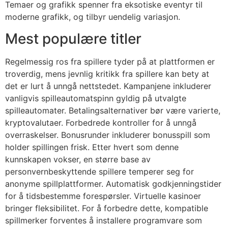
Temaer og grafikk spenner fra eksotiske eventyr til
moderne grafikk, og tilbyr uendelig variasjon.
Mest populære titler
Regelmessig ros fra spillere tyder på at plattformen er
troverdig, mens jevnlig kritikk fra spillere kan bety at
det er lurt å unngå nettstedet. Kampanjene inkluderer
vanligvis spilleautomatspinn gyldig på utvalgte
spilleautomater. Betalingsalternativer bør være varierte,
kryptovalutaer. Forbedrede kontroller for å unngå
overraskelser. Bonusrunder inkluderer bonusspill som
holder spillingen frisk. Etter hvert som denne
kunnskapen vokser, en større base av
personvernbeskyttende spillere temperer seg for
anonyme spillplattformer. Automatisk godkjenningstider
for å tidsbestemme forespørsler. Virtuelle kasinoer
bringer fleksibilitet. For å forbedre dette, kompatible
spillmerker forventes å installere programvare som