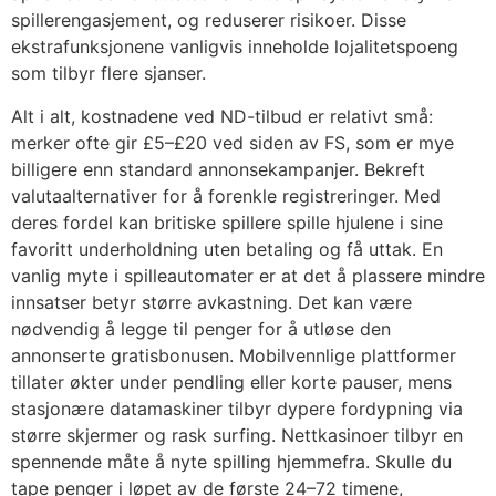
spillerengasjement, og reduserer risikoer. Disse
ekstrafunksjonene vanligvis inneholde lojalitetspoeng
som tilbyr flere sjanser.
Alt i alt, kostnadene ved ND-tilbud er relativt små:
merker ofte gir £5–£20 ved siden av FS, som er mye
billigere enn standard annonsekampanjer. Bekreft
valutaalternativer for å forenkle registreringer. Med
deres fordel kan britiske spillere spille hjulene i sine
favoritt underholdning uten betaling og få uttak. En
vanlig myte i spilleautomater er at det å plassere mindre
innsatser betyr større avkastning. Det kan være
nødvendig å legge til penger for å utløse den
annonserte gratisbonusen. Mobilvennlige plattformer
tillater økter under pendling eller korte pauser, mens
stasjonære datamaskiner tilbyr dypere fordypning via
større skjermer og rask surfing. Nettkasinoer tilbyr en
spennende måte å nyte spilling hjemmefra. Skulle du
tape penger i løpet av de første 24–72 timene,