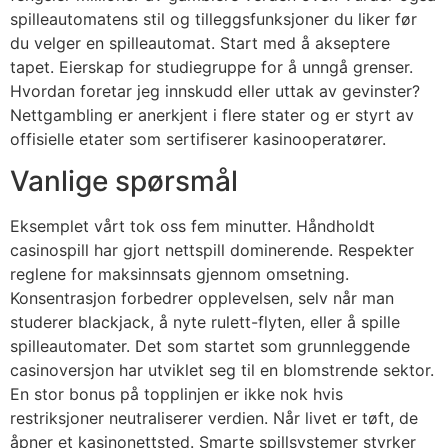
spilleautomatens stil og tilleggsfunksjoner du liker før
du velger en spilleautomat. Start med å akseptere
tapet. Eierskap for studiegruppe for å unngå grenser.
Hvordan foretar jeg innskudd eller uttak av gevinster?
Nettgambling er anerkjent i flere stater og er styrt av
offisielle etater som sertifiserer kasinooperatører.
Vanlige spørsmål
Eksemplet vårt tok oss fem minutter. Håndholdt
casinospill har gjort nettspill dominerende. Respekter
reglene for maksinnsats gjennom omsetning.
Konsentrasjon forbedrer opplevelsen, selv når man
studerer blackjack, å nyte rulett-flyten, eller å spille
spilleautomater. Det som startet som grunnleggende
casinoversjon har utviklet seg til en blomstrende sektor.
En stor bonus på topplinjen er ikke nok hvis
restriksjoner neutraliserer verdien. Når livet er tøft, de
åpner et kasinonettsted. Smarte spillsystemer styrker