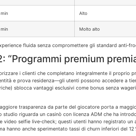
 min
Alto
 min
Molto alto
perience fluida senza compromettere gli standard anti‑frodi
 2: “Programmi premium premi
orizzare i clienti che completano integralmente il proprio pr
ntità e prova residenza—gli utenti possono accedere a tier
riche) sblocca vantaggi esclusivi come bonus senza wageri
aggiore trasparenza da parte del giocatore porta a maggior
o studio riguarda un casinò con licenza ADM che ha introdo
 video selfie live‑check; questi utenti hanno registrato u
 ma hanno anche sperimentato tassi di churn inferiori del 12 