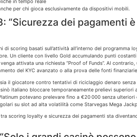
liche in tempo reale
nche per chi gioca esclusivamente da dispositivi mobili.
 3: “Sicurezza dei pagamenti è
ni di scoring basati sull’attività all’interno del programma 
alore. Un cliente con livello Gold accumulando punti costant
e venga attivata una richiesta “Proof of Funds”. Al contrari
tamento del KYC avanzato o alla prova delle fonti finanziari
 il giocatore contro tentativi di riciclaggio denaro senza p
inò italiano bloccare temporaneamente prelievi superiori 
 Platinum potevano prelevare fino a €20 000 senza ulteriori 
olari su slot ad alta volatilità come Starvegas Mega Jackp
tra scoring loyalty e sicurezza dei pagamenti sta diventan
 “Solo i grandi casinò posson