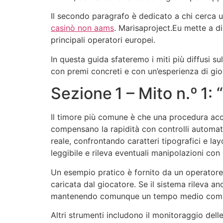
Il secondo paragrafo è dedicato a chi cerca un 
casinò non aams
. Marisaproject.Eu mette a d
principali operatori europei.
In questa guida sfateremo i miti più diffusi 
con premi concreti e con un’esperienza di gio
Sezione 1 – Mito n.º 1: 
Il timore più comune è che una procedura accele
compensano la rapidità con controlli automatiz
reale, confrontando caratteri tipografici e la
leggibile e rileva eventuali manipolazioni con p
Un esempio pratico è fornito da un operatore c
caricata dal giocatore. Se il sistema rileva a
mantenendo comunque un tempo medio compless
Altri strumenti includono il monitoraggio dell