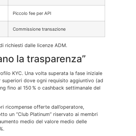
Piccolo fee per API
Commissione transazione
 richiesti dalle licenze ADM.
ano la trasparenza”
ofilo KYC. Una volta superata la fase iniziale
 superiori dove ogni requisito aggiuntivo (ad
ng fino al 150 % o cashback settimanale del
i ricompense offerte dall’operatore,
tto un “Club Platinum” riservato ai membri
n aumento medio del valore medio delle
%.