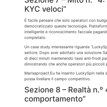
KYC veloci”
È facile pensare che solo operatori con budget
democratizzato queste tecnologie. Piattafor
intelligente e riconoscimento facciale pagand
completato.
Un case study interessante riguarda “LuckySpi
settore. Dopo aver adottato una soluzione Sa
di dieci minuti mantenendo tassi anti‑frodi pa
dimostrando che anche operatori più piccoli 
Marisaproject.Eu ha inserito LuckySpin nella 
possa livellare il campo competitivo.
Sezione​ 8 – Realtà n.º 
comportamento”