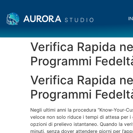
IN
Verifica Rapida ne
Programmi Fedelt
Verifica Rapida ne
Programmi Fedelt
Negli ultimi anni la procedura “Know‑Your‑Cus
veloce non solo riduce i tempi di attesa per 
opzioni di prelievo istantaneo. Quando la ver
minuti, senza dover attendere giorni per l’ap