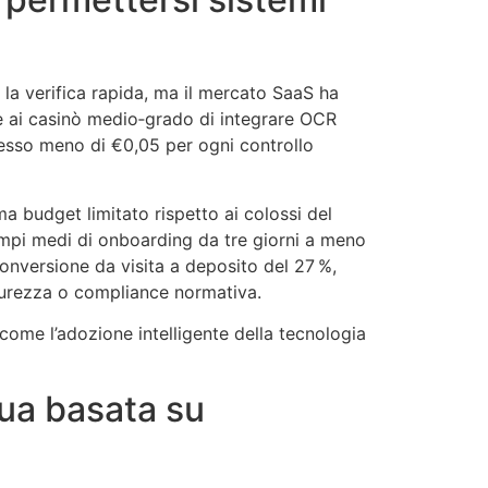
 la verifica rapida, ma il mercato SaaS ha
 ai casinò medio‑grado di integrare OCR
pesso meno di €0,05 per ogni controllo
 budget limitato rispetto ai colossi del
empi medi di onboarding da tre giorni a meno
conversione da visita a deposito del 27 %,
curezza o compliance normativa.
come l’adozione intelligente della tecnologia
inua basata su