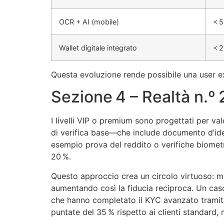
OCR + AI (mobile)
< 5
Wallet digitale integrato
< 2
Questa evoluzione rende possibile una user ex
Sezione 4 – Realtà n.º
I livelli VIP o premium sono progettati per val
di verifica base—che include documento d’ide
esempio prova del reddito o verifiche biomet
20 %.
Questo approccio crea un circolo virtuoso: m
aumentando così la fiducia reciproca. Un cas
che hanno completato il KYC avanzato tramite
puntate del 35 % rispetto ai clienti standard,