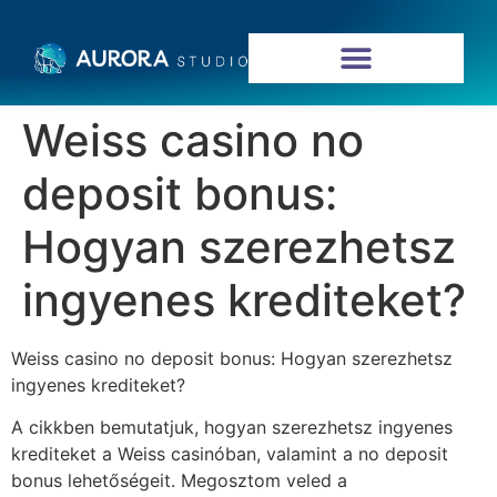
Weiss casino no
deposit bonus:
Hogyan szerezhetsz
ingyenes krediteket?
Weiss casino no deposit bonus: Hogyan szerezhetsz
ingyenes krediteket?
A cikkben bemutatjuk, hogyan szerezhetsz ingyenes
krediteket a Weiss casinóban, valamint a no deposit
bonus lehetőségeit. Megosztom veled a