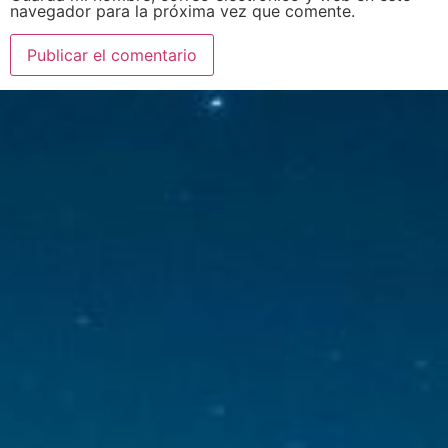
navegador para la próxima vez que comente.