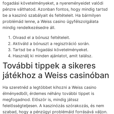
fogadási követelményeket, a nyereményeidet valódi
pénzre válthatod. Azonban fontos, hogy mindig tartsd
be a kaszinó szabályait és feltételeit. Ha bármilyen
problémád lenne, a Weiss casino ügyfélszolgálata
mindig rendelkezésedre áll.
Olvasd el a bónusz feltételeit.
Aktiváld a bónuszt a regisztráció során.
Tartsd be a fogadási követelményeket.
Használj ki minden ajánlatot, amit találsz.
További tippek a sikeres
játékhoz a Weiss casinóban
Ha szeretnéd a legtöbbet kihozni a Weiss casino
élményedből, érdemes néhány további tippet is
megfogadnod. Először is, mindig játssz
felelősségteljesen. A kaszinózás szórakozás, és nem
szabad, hogy a pénzügyi problémáid forrásává váljon.