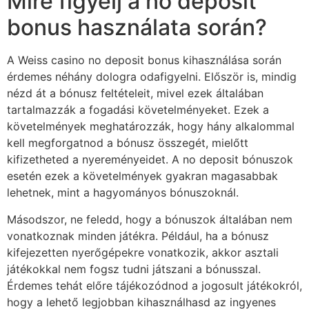
Mire figyelj a no deposit
bonus használata során?
A Weiss casino no deposit bonus kihasználása során
érdemes néhány dologra odafigyelni. Először is, mindig
nézd át a bónusz feltételeit, mivel ezek általában
tartalmazzák a fogadási követelményeket. Ezek a
követelmények meghatározzák, hogy hány alkalommal
kell megforgatnod a bónusz összegét, mielőtt
kifizetheted a nyereményeidet. A no deposit bónuszok
esetén ezek a követelmények gyakran magasabbak
lehetnek, mint a hagyományos bónuszoknál.
Másodszor, ne feledd, hogy a bónuszok általában nem
vonatkoznak minden játékra. Például, ha a bónusz
kifejezetten nyerőgépekre vonatkozik, akkor asztali
játékokkal nem fogsz tudni játszani a bónusszal.
Érdemes tehát előre tájékozódnod a jogosult játékokról,
hogy a lehető legjobban kihasználhasd az ingyenes